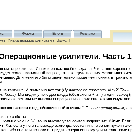
мы
Форум
Блоги
Реклама
тв. Операционные усилители. Часть 1.
Операционные усилители. Часть 1
анный, спросите вы. И накой он нам вообще сдался. Что с ним хорошего
 будет более правильный вопрос, так как сделать с ним можно много чег
нимания. Для меня это было значительно проще чем понимать транзисто
л.
т на картинке. А примерно вот так (
Ну почему же примерно, Мяу?! Так и
им. Кота
). Мы видим у него два входа (обозначены + и - ) и один выход (
показываю остальные выводы операционника, коих ещё как минимум два 
ожения назовем вход, обозначенный значком
"+"
-
неивертирующим
, а 
к это работает.
"
, больше чем на
"-"
, то на выходе установится напряжение
+Uпит
. Если
ит
. Хм, если у него на выходе всего два состояния, то зачем нужен так
ужен, ибо она-то и позволяет придать операционному усилителю такие п