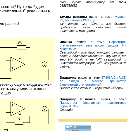
люди куплю транзистар кт 827А
0688759652
епонятно? Ну тогда будем
усилителями. С реальными мы
тамара плохова
пишет в теме
Журнал
Радио 9 номер 1971 год.
:
ло равно 0.
как молоды мы были и как быстро
пробежали годы кулотино самое
счастливое мое время
Ивашка
пишет в теме
Параметры
отечественных излучающих диодов ИК
диапазона
:
Светодиод - это диод который излучает
свет. А если диод имеет ИК излучение, то
это ИК диод, а не "ИК светодиод" и
"Светодиод инфракрасный", как указано на
сайте.
Владимир
пишет в теме
2Т963А-2 (RUS)
со склада в Москве. Транзистор
инвертирующего входа должен
биполярный отечественный
:
Подскажите 2т963а-2 гарантийный срок
о есть мы усилили входное
рующим.
Владимир II пишет...
пишет в теме
Параметры биполярных транзисторов
серии КТ372
:
Спасибо!