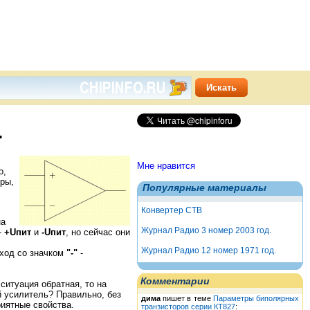
.
Мне нравится
о,
ры,
Популярные материалы
Конвертер СТВ
на
Журнал Радио 3 номер 2003 год.
-
+Uпит
и
-Uпит
, но сейчас они
Журнал Радио 12 номер 1971 год.
вход со значком
"-"
-
Комментарии
 ситуация обратная, то на
ой усилитель? Правильно, без
дима
пишет в теме
Параметры биполярных
риятные свойства.
транзисторов серии КТ827
: