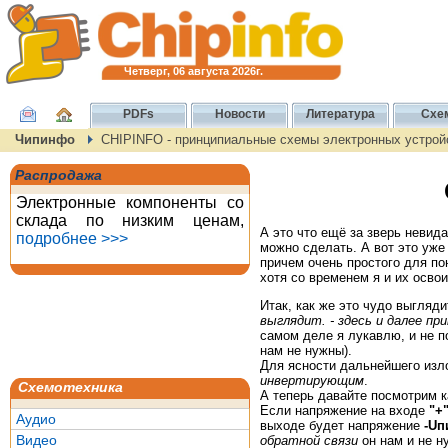
Четверг, 06 августа 2026г.
PDFs
Новости
Литература
Схе
Чипинфо
CHIPINFO - принципиальные схемы электронных устройс
Распродажа
Электронные компоненты со
склада по низким ценам,
А это что ещё за зверь невид
подробнее >>>
можно сделать. А вот это уже
причем очень простого для по
хотя со временем я и их освои
Итак, как же это чудо выгляди
выглядит. - здесь и далее пр
самом деле я лукавлю, и не 
нам не нужны).
Для ясности дальнейшего изл
инвертирующим
.
Схемотехника
А теперь давайте посмотрим ка
Если напряжение на входе
"+
Аудио
выходе будет напряжение
-Uп
Видео
обратной связи
он нам и не н