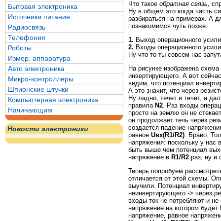
Что такое
обратная связь
, сп
Бытовая электроника
Ну в общем это когда часть с
Источники питания
разбираться на примерах. А 
познакомимся чуть позже.
Радиосвязь
Телефония
1.
Выход операционного усилит
2.
Входы операционного усилит
Роботы
Ну что-то ты совсем нас запу
Измер. аппаратура
На рисунке изображена схема
Авто электроника
инвертирующего. А вот сейча
Микро-контроллеры
видим, что потенциал инверти
Шпионские штучки
А это значит, что через резис
Ну ладно, течет и течет, а д
Компьютерная электроника
правила
N2
. Раз входы операц
Начинающим
просто на землю он не стекает
он продолжает течь через ре
создается падение напряжени
Новости электроники
равное
Uвх(R1/R2)
. Браво. То
напряжения: поскольку у нас
быть выше чем потенциал вых
напряжение в
R1/R2
раз, ну и
Теперь попробуем рассмотрет
отличается от этой схемы. Оп
выучили. Потенциал инвертир
неинвертирующего -> через р
входы ток не потребляют и не 
напряжение на котором будет
напряжение, равное напряжени