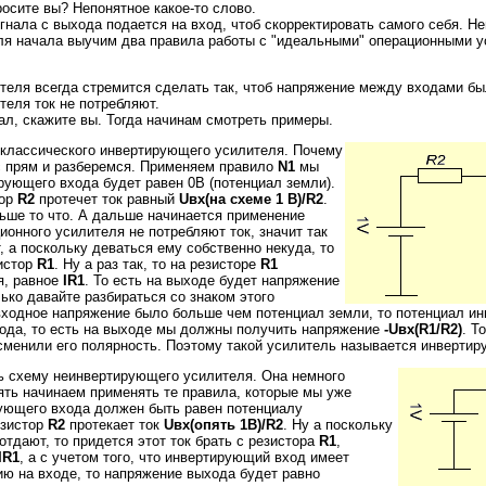
росите вы? Непонятное какое-то слово.
игнала с выхода подается на вход, чтоб скорректировать самого себя. Н
для начала выучим два правила работы с "идеальными" операционными 
еля всегда стремится сделать так, чтоб напряжение между входами бы
еля ток не потребляют.
тал, скажите вы. Тогда начинам смотреть примеры.
 классического инвертирующего усилителя. Почему
с прям и разберемся. Применяем правило
N1
мы
рующего входа будет равен 0В (потенциал земли).
тор
R2
протечет ток равный
Uвх(на схеме 1 В)/R2
.
альше то что. А дальше начинается применение
ионного усилителя не потребляют ток, значит так
, а поскольку деваться ему собственно некуда, то
зистор
R1
. Ну а раз так, то на резисторе
R1
я, равное
IR1
. То есть на выходе будет напряжение
лько давайте разбираться со знаком этого
 входное напряжение было больше чем потенциал земли, то потенциал 
ода, то есть на выходе мы должны получить напряжение
-Uвх(R1/R2)
. Т
 сменили его полярность. Поэтому такой усилитель называется инверти
ь схему неинвертирующего усилителя. Она немного
ять начинаем применять те правила, которые мы уже
ующего входа должен быть равен потенциалу
езистор
R2
протекает ток
Uвх(опять 1В)/R2
. Ну а поскольку
отдают, то придется этот ток брать с резистора
R1
,
IR1
, а с учетом того, что инвертирующий вход имеет
ю на входе, то напряжение выхода будет равно