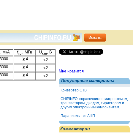
, мкА
f
, МГц
U
, В
о
гр.
кэн
3000
4
<2
3000
4
<2
Мне нравится
3000
4
<2
Популярные материалы
Конвертер СТВ
CHIPINFO: справочник по микросхемам,
транзисторам, диодам, тиристорам и
другим электронным компонентам.
Параллельные АЦП
Комментарии