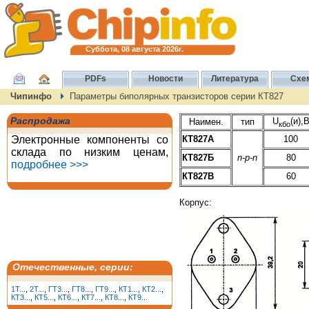
Суббота, 08 августа 2026г.
PDFs
Новости
Литература
Схе
Чипинфо
Параметры биполярных транзисторов серии КТ827
Распродажа
U
(и),
Наимен.
тип
кбо
Электронные компоненты со
КТ827А
100
склада по низким ценам,
КТ827Б
n-p-n
80
подробнее >>>
КТ827В
60
Корпус:
Отечественные, серии:
1T...
,
2T...
,
ГТ3...
,
ГТ8...
,
ГТ9...
,
КТ1...
,
КТ2...
,
КТ3...
,
КТ5...
,
КТ6...
,
КТ7...
,
КТ8...
,
КТ9...