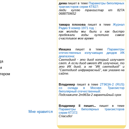
дима
пишет в теме
Параметры биполярных
транзисторов серии КТ827
:
люди куплю транзистар кт 827А
0688759652
тамара плохова
пишет в теме
Журнал
Радио 9 номер 1971 год.
:
как молоды мы были и как быстро
пробежали годы кулотино самое
счастливое мое время
Ивашка
пишет в теме
Параметры
отечественных излучающих диодов ИК
диапазона
:
Светодиод - это диод который излучает
да
свет. А если диод имеет ИК излучение, то
это ИК диод, а не "ИК светодиод" и
ом
"Светодиод инфракрасный", как указано на
ттером
сайте.
Владимир
пишет в теме
2Т963А-2 (RUS)
со склада в Москве. Транзистор
биполярный отечественный
:
Подскажите 2т963а-2 гарантийный срок
Владимир II пишет...
пишет в теме
Параметры биполярных транзисторов
Мне нравится
серии КТ372
:
Спасибо!