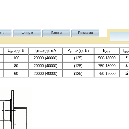
мы
Форум
Блоги
Реклама
В
U
(и), В
I
max(и), мА
P
max(т), Вт
h
I
кэо
к
к
21э
кб
100
20000 (40000)
(125)
500-18000
80
20000 (40000)
(125)
750-18000
60
20000 (40000)
(125)
750-18000