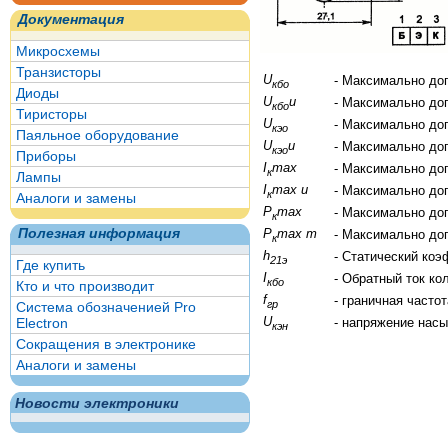
Документация
Микросхемы
Транзисторы
U
- Максимально до
кбо
Диоды
U
и
- Максимально до
кбо
Тиристоры
U
- Максимально до
кэо
Паяльное оборудование
U
и
- Максимально до
кэо
Приборы
I
max
- Максимально до
к
Лампы
I
max и
- Максимально до
к
Аналоги и замены
P
max
- Максимально до
к
Полезная информация
P
max т
- Максимально до
к
h
- Статический ко
21э
Где купить
I
- Обратный ток ко
кбо
Кто и что производит
f
- граничная часто
гр
Система обозначенией Pro
U
Electron
- напряжение нас
кэн
Сокращения в электронике
Аналоги и замены
Новости электроники