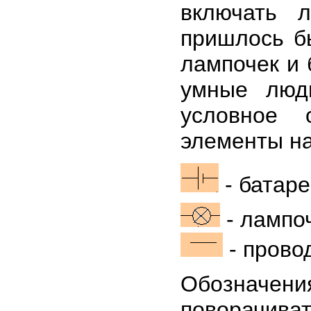
включать 
пришлось б
лампочек и 
умные люд
условное 
элементы на
- батарей
- лампо
- прово
Обозначе
поворачива