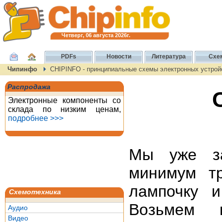
Четверг, 06 августа 2026г.
PDFs
Новости
Литература
Схе
Чипинфо
CHIPINFO - принципиальные схемы электронных устрой
Распродажа
Электронные компоненты со
склада по низким ценам,
подробнее >>>
Мы уже за
минимум тр
лампочку и
Схемотехника
Возьмем п
Аудио
Видео