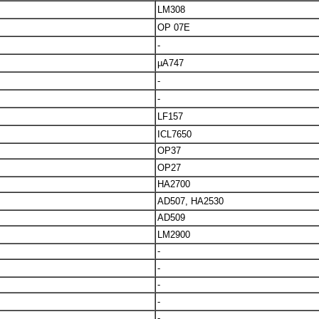
LM308
OP 07E
-
µA747
-
-
LF157
ICL7650
OP37
OP27
HA2700
AD507, HA2530
AD509
LM2900
-
-
-
-
-