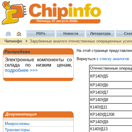
Пятница, 07 августа 2026г.
PDFs
Новости
Литература
Схе
Чипинфо
Зарубежные аналоги отечественных операционных усил
На этой странице представле
Распродажа
Вернуться
к списку аналогов
Электронные компоненты со
склада по низким ценам,
Отечественные операц
подробнее >>>
КР140УД5
КР140УД6
КР140УД7
КР140УД8
К140УД11
Документация
КР140УД1208
КР140УД9
Микросхемы
К140УД13
Транзисторы