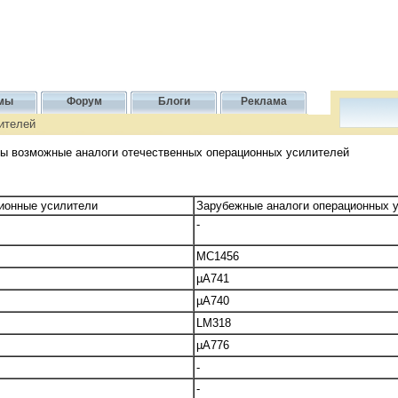
мы
Форум
Блоги
Реклама
ителей
ны возможные аналоги отечественных операционных усилителей
ионные усилители
Зарубежные аналоги операционных 
-
MC1456
µА741
µА740
LM318
µA776
-
-