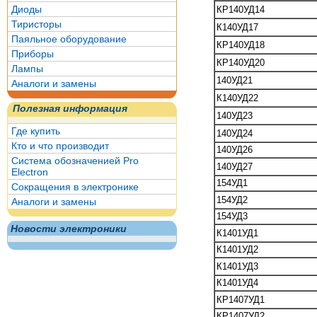
Диоды
КР140УД14
Тиристоры
К140УД17
Паяльное оборудование
КР140УД18
Приборы
КР140УД20
Лампы
140УД21
Аналоги и замены
К140УД22
Полезная информация
140УД23
Где купить
140УД24
Кто и что производит
140УД26
Система обозначенией Pro
140УД27
Electron
154УД1
Сокращения в электронике
154УД2
Аналоги и замены
154УД3
Новости электроники
К1401УД1
К1401УД2
К1401УД3
К1401УД4
КР1407УД1
КР1407УД2