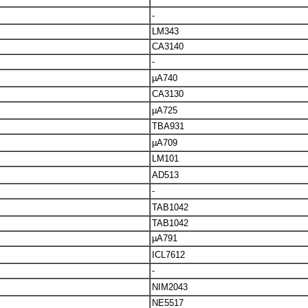
-
LM343
CA3140
-
µA740
CA3130
µA725
TBA931
µA709
LM101
AD513
-
TAB1042
TAB1042
µA791
ICL7612
-
NIM2043
NE5517