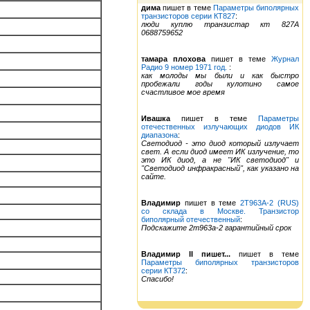
дима
пишет в теме
Параметры биполярных
транзисторов серии КТ827
:
люди куплю транзистар кт 827А
0688759652
тамара плохова
пишет в теме
Журнал
Радио 9 номер 1971 год.
:
как молоды мы были и как быстро
пробежали годы кулотино самое
счастливое мое время
Ивашка
пишет в теме
Параметры
отечественных излучающих диодов ИК
диапазона
:
Светодиод - это диод который излучает
свет. А если диод имеет ИК излучение, то
это ИК диод, а не "ИК светодиод" и
"Светодиод инфракрасный", как указано на
сайте.
Владимир
пишет в теме
2Т963А-2 (RUS)
со склада в Москве. Транзистор
биполярный отечественный
:
Подскажите 2т963а-2 гарантийный срок
Владимир II пишет...
пишет в теме
Параметры биполярных транзисторов
серии КТ372
:
Спасибо!