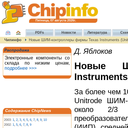
Пятница, 07 августа 2026г.
PDFs
Новости
Литература
Схе
Чипинфо
Новые ШИМ-контроллеры фирмы Texas Instruments (Unit
Д. Яблоков
Распродажа
Электронные компоненты со
склада по низким ценам,
Новые Ш
подробнее >>>
Instruments
За более чем 1
Unitrode ШИМ-
около 2/3 
Содержание ChipNews
преобразоват
2003:
1
,
2
,
3
,
4
,
5
,
6
,
7
,
8
,
9
,
10
(ИИП) средней
2002:
1
,
5
,
6
,
7
,
8
,
9