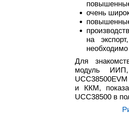
повышенные
очень широк
повышенные
производств
на экспор
необходимо 
Для знакомст
модуль ИИП, 
UCC38500EVM с
и ККМ, показ
UCC38500 в по
Р