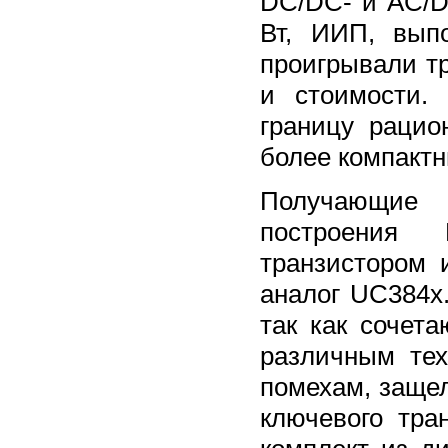
DC/DC- и AC/D
Вт, ИИП, вып
проигрывали т
и стоимости.
границу рацио
более компактн
Получающие 
построения
транзистором 
аналог UC384х
так как сочет
различным те
помехам, заще
ключевого тра