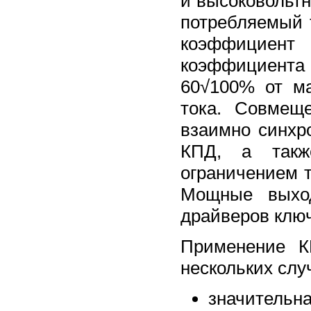
и высоковольт
потребляемый 
коэффициент
коэффициента
60√100% от м
тока. Совмещ
взаимно синхр
КПД, а также
ограничением 
Мощные выхо
драйверов клю
Применение К
нескольких слу
значительн