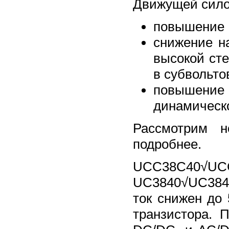
Движущей сило
повышение 
снижение н
высокой сте
в субвольт
повышение 
динамическо
Рассмотрим н
подробнее.
UCC38C40√UCC
UC3840√UC3845
ток снижен до
транзистора. 