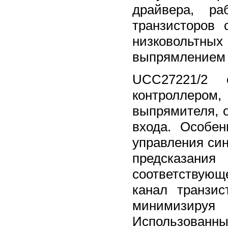
драйвера, р
транзисторов
низковольтн
выпрямлением б
UCC27221/2
контроллером
выпрямителя, о
входа. Особе
управления си
предсказани
соответствую
канал транзи
минимизиру
Использованны