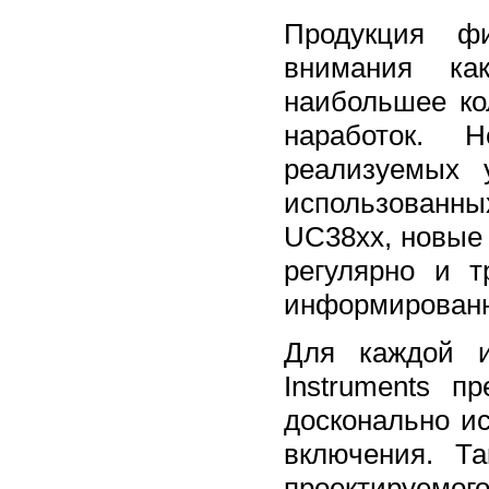
Продукция фи
внимания ка
наибольшее ко
наработок. Н
реализуемых 
использованны
UC38хх, новые
регулярно и т
информированно
Для каждой и
Instruments п
досконально и
включения. Т
проектируемо