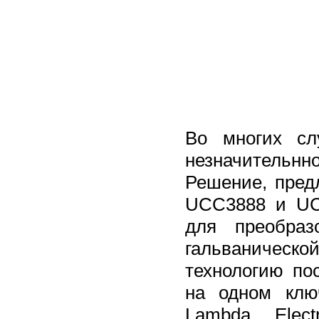
Во многих сл
незначительнн
Решение, пред
UCC3888 и UC
для преобра
гальваническ
технологию по
на одном клю
Lambda Elect