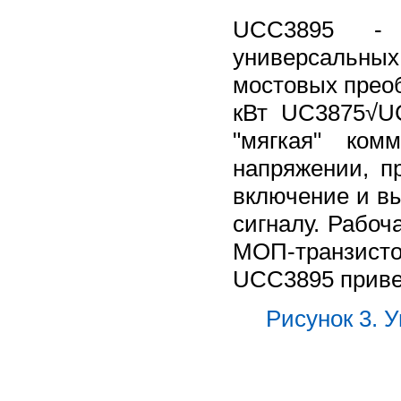
UCC3895 - 
универсальны
мостовых прео
кВт UC3875√UC
"мягкая" ком
напряжении, п
включение и в
сигналу. Рабоч
МОП-транзист
UCC3895 приве
Рисунок 3. 