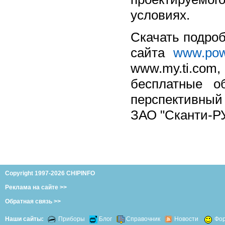
условиях.
Скачать подро
сайта
www.pow
www.my.ti.com
бесплатные о
перспективный
ЗАО "Сканти-Р
Copyright 1997-2026 CHIPINFO
Реклама на сайте >>
Обратная связь >>
Наши сайты:
Приборы
Блог
Справочник
Новости
Фо