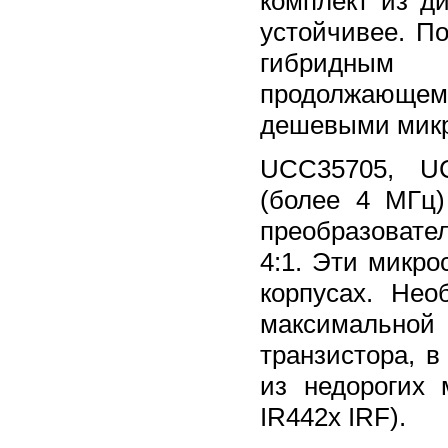
комплект из д
устойчивее. П
гибридным
продолжающему
дешевыми микро
UCC35705, UC
(более 4 МГц
преобразовате
4:1. Эти микр
корпусах. Нео
максимальной
транзистора, в
из недорогих
IR442x IRF).