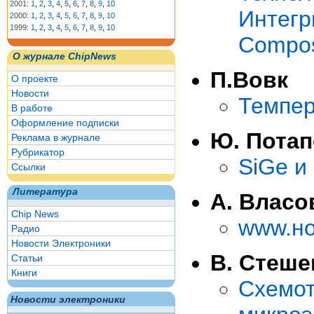
2001:
1
,
2
,
3
,
4
,
5
,
6
,
7
,
8
,
9
,
10
Интег
2000:
1
,
2
,
3
,
4
,
5
,
6
,
7
,
8
,
9
,
10
1999:
1
,
2
,
3
,
4
,
5
,
6
,
7
,
8
,
9
,
10
Compos
О журнале ChipNews
П.Вовк
О проекте
Новости
Темпер
В работе
Оформление подписки
Ю. Пота
Реклама в журнале
Рубрикатор
SiGe и
Ссылки
Литература
А. Власо
Chip News
www.но
Радио
Новости Электроники
В. Стеше
Статьи
Книги
Схем
Новости электроники