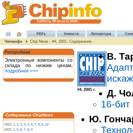
Суббота, 08 августа 2026г.
PDFs
Новости
Литература
Схе
Чипинфо
Chip News - #4, 2001. Содержание.
Распродажа
В. Та
Электронные компоненты со
Адап
склада по низким ценам,
подробнее >>>
искаж
#4, 2001 г.
Д. Ч
16-бит
Содержание ChipNews
Ю. Гонча
2003:
1
,
2
,
3
,
4
,
5
,
6
,
7
,
8
,
9
,
10
Техн
2002:
1
,
5
,
6
,
7
,
8
,
9