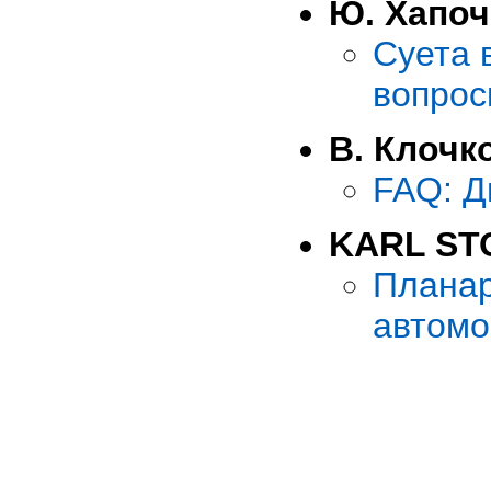
Ю. Хапоч
Суета 
вопро
В. Клочк
FAQ: Д
KARL ST
План
автомо