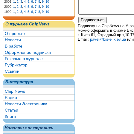
2001:
1
,
2
,
3
,
4
,
5
,
6
,
7
,
8
,
9
,
10
2000:
1
,
2
,
3
,
4
,
5
,
6
,
7
,
8
,
9
,
10
1999:
1
,
2
,
3
,
4
,
5
,
6
,
7
,
8
,
9
,
10
О журнале ChipNews
Подписку на ChipNews на Украи
можно оформить в фирме Бис-
О проекте
г. Киев-61, Отрадный пр-т,10 Т
Email:
pavel@bis-el.kiev.ua
ил
Новости
В работе
Оформление подписки
Реклама в журнале
Рубрикатор
Ссылки
Литература
Chip News
Радио
Новости Электроники
Статьи
Книги
Новости электроники