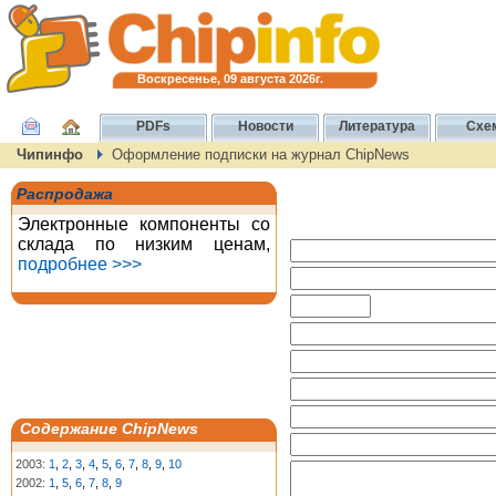
Воскресенье, 09 августа 2026г.
PDFs
Новости
Литература
Схе
Чипинфо
Оформление подписки на журнал ChipNews
Распродажа
Электронные компоненты со
склада по низким ценам,
подробнее >>>
Содержание ChipNews
2003:
1
,
2
,
3
,
4
,
5
,
6
,
7
,
8
,
9
,
10
2002:
1
,
5
,
6
,
7
,
8
,
9