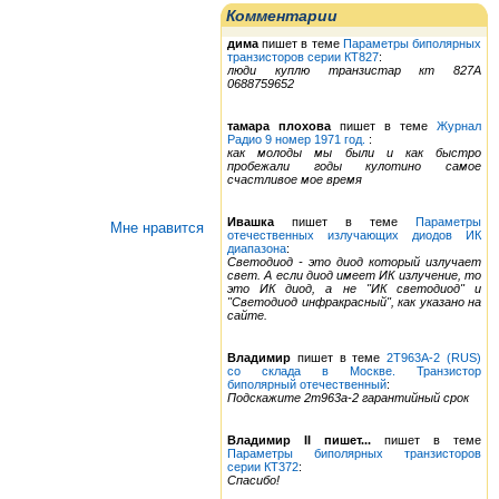
Комментарии
дима
пишет в теме
Параметры биполярных
транзисторов серии КТ827
:
люди куплю транзистар кт 827А
0688759652
тамара плохова
пишет в теме
Журнал
Радио 9 номер 1971 год.
:
как молоды мы были и как быстро
пробежали годы кулотино самое
счастливое мое время
Ивашка
пишет в теме
Параметры
Мне нравится
отечественных излучающих диодов ИК
диапазона
:
Светодиод - это диод который излучает
свет. А если диод имеет ИК излучение, то
это ИК диод, а не "ИК светодиод" и
"Светодиод инфракрасный", как указано на
сайте.
Владимир
пишет в теме
2Т963А-2 (RUS)
со склада в Москве. Транзистор
биполярный отечественный
:
Подскажите 2т963а-2 гарантийный срок
Владимир II пишет...
пишет в теме
Параметры биполярных транзисторов
серии КТ372
:
Спасибо!