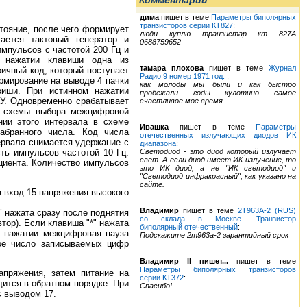
Комментарии
дима
пишет в теме
Параметры биполярных
транзисторов серии КТ827
:
тояние, после чего формирует
люди куплю транзистар кт 827А
ается тактовый генератор и
0688759652
мпульсов с частотой 200 Гц и
и нажатии клавиши одна из
тамара плохова
пишет в теме
Журнал
оичный код, который поступает
Радио 9 номер 1971 год.
:
рмирование на выводе 4 пачки
как молоды мы были и как быстро
виши. При истинном нажатии
пробежали годы кулотино самое
У. Одновременно срабатывает
счастливое мое время
со схемы выбора межцифровой
нии этого интервала в схеме
Ивашка
пишет в теме
Параметры
абранного числа. Код числа
отечественных излучающих диодов ИК
тервала снимается удержание с
диапазона
:
ть импульсов частотой 10 Гц.
Светодиод - это диод который излучает
свет. А если диод имеет ИК излучение, то
циента. Количество импульсов
это ИК диод, а не "ИК светодиод" и
"Светодиод инфракрасный", как указано на
сайте.
 вход 15 напряжения высокого
Владимир
пишет в теме
2Т963А-2 (RUS)
" нажата сразу после поднятия
со склада в Москве. Транзистор
тор). Если клавиша "*" нажата
биполярный отечественный
:
м нажатии межцифровая пауза
Подскажите 2т963а-2 гарантийный срок
ное число записываемых цифр
Владимир II пишет...
пишет в теме
Параметры биполярных транзисторов
пряжения, затем питание на
серии КТ372
:
ится в обратном порядке. При
Спасибо!
с выводом 17.