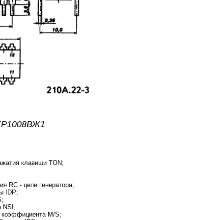
 КР1008ВЖ1
нажатия клавиши TON;
ия RC - цепи генератора;
ы IDP;
S;
 NSI;
о коэффициента M/S;