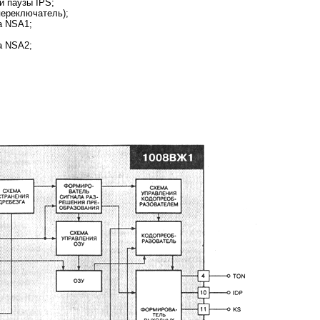
й паузы IPS;
переключатель);
а NSA1;
а NSA2;