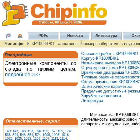
Суббота, 08 августа 2026г.
PDFs
Новости
Литература
Схе
Чипинфо
КР1008ВЖ1 - электронный номеронабиратель с внутрен
Описание работы КР1008ВЖ1
Распродажа
Корпус КР1008ВЖ1
Электронные компоненты со
Назначение выводов КР1008
Структурная схема КР1008ВЖ
склада по низким ценам,
Временная диаграмма КР100
подробнее >>>
Типовые рабочие характерис
Схема применения КР1008ВЖ
Электрические параметры
Предельно допустимые режим
Зарубежные аналоги
Литература
Микросхема КР1008ВЖ1 - эл
длительность межцифровой п
Отечественные, серии:
аппаратах с импульсным набо
140
,
143
,
148
,
153
,
154
,
155
,
157
,
159
,
174
,
538
,
544
,
548
,
554
,
574
,
1006
,
1008
,
1016
,
1022
,
1025
,
1032
,
1103
,
1107
,
1113
,
1114
,