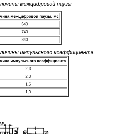
еличины межцифровой паузы
чина межцифровой паузы, мс
640
740
840
еличины импульсного коэффициента
чина импульсного коэффициента
2,3
2,0
1,5
1,0