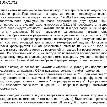
Р1008ВЖ1
ия схема начальной установки приводит все триггеры в исходное сос
вый генератор.При нажатии на одну из клавиш клавиатуры включ
оса клавиатуры формирует на выходах 19,20,21 последовательности и
довательности сдвинуты по фазе относительно друг друга. Пр
т на соответствующий вход микросхемы (22,1,2,5) преобразуется в дв
безга анализирует истиность нажатия клавиши и дает разрешение на фо
ц и длительностью 50 мс - звукового подтверждения нажатия кла
ния преобразования и разрешается запись двоичного кода цифры в ОЗ
разователя и кодопреобразователь преобразует код, поступающий 
ал, соответствующиуй длительности межцифровой паузы. По оконча
ателем формируется сигнал разрешения считывания из ОЗУ кода н
ель и также преобразуется во временной интервал. На время этого ин
ала "Импульсный ключ", и на выходе 12 появляется последовательнос
 двоичному коду, поступающему со схемы выбора импульсного коэффи
й клавиши. После обработки набранной цифры генератор отключается.
ся в исходное состояние нажатием клавиши "#" (отбой) или подачей на
существляется подпитка ОЗУ в дежурном режиме (трубка положена).
ает возможность двойного использования клавиши "*". Если клавиша "*
то осуществляется автоматический набор последнего номера (функция пов
ши, то осуществляется функция "програмируемая пауза". При разово
ОЗУ позволяет записывать и хранить 22 набранные цифры. Возмож
ваемых пауз.
следует сначала подать напряжение питания, затем входные на
выходам микросхемы (если это питание отдельно). Выключение производ
с помощью снятия напряжения питания U1, вывод 6 следует соеденить 