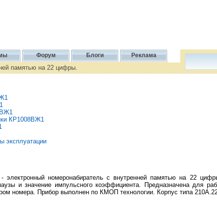
мы
Форум
Блоги
Реклама
ней памятью на 22 цифры.
ВЖ1
1
8ВЖ1
тики КР1008ВЖ1
1
ы эксплуатации
ектронный номеронабиратель с внутренней памятью на 22 цифры
аузы и значение импульсного коэффициента. Предназначена для ра
ром номера. Прибор выполнен по КМОП технологии. Корпус типа 210А.22