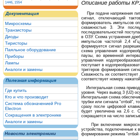
Описание работы К
1446
,
1554
При подаче напряжения питан
Документация
сигнал, отключающий такто
формирователь импульсов опр
Микросхемы
скважностью 3. Эти после
Транзисторы
последовательностей поступае
Диоды
в ОЗУ. Схема устранения дре
импульсов частотой 2,4 кГ
Тиристоры
формируется сигнал разреше
Паяльное оборудование
схема управления кодопреоб
паузы, во временной интерв
Приборы
управления кодопреобразов
Лампы
поступает в кодопреобразоват
Аналоги и замены
триггеров формирования сигн
Скважность их соответствует
соответствует номеру нажато
Полезная информация
Интегральная схема приводит
Где купить
уровня. Через вывод 3 (U2) о
Кто и что производит
Интегральная схема обеспечив
трубки или сигнала "отбой", 
Система обозначенией Pro
сразу после цифровой клави
Electron
будет увеличена на 2,6 с. 
Сокращения в электронике
сокращается на число записы
Аналоги и замены
При включении микросхемы 
устройства, подключенные к 
Новости электроники
формировании режима "отбой 