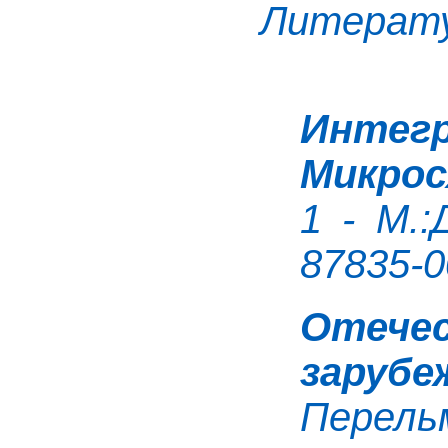
Литерат
Инте
Микрос
1 - М.:
87835-0
Отеч
заруб
Перель