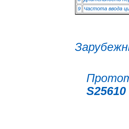
9
Частота ввода ц
Зарубежн
Прото
S25610