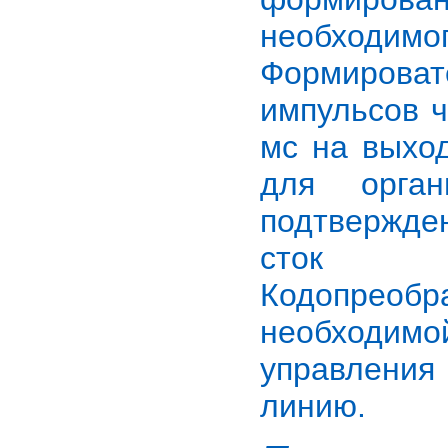
необходимо
Формирова
импульсов ч
мс на выхо
для орган
подтвержден
сток n
Кодопреоб
необходим
управления
линию.