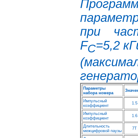
Програ
параметр
при час
F
=5,2 кГ
C
(максим
генератор
Параметры
Значе
набора номера
Импульсный
1.5
коэффициент
Импульсный
1.6
коэффициент
Длительность
7T
межцифровой паузы