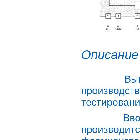
Описание
Вывод T
производст
тестировани
Ввод ин
производитс