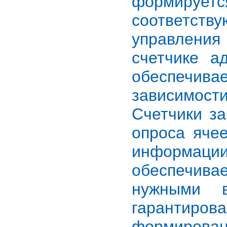
формируе
соответст
управлени
счетчике а
обеспечива
зависимости
Счетчики з
опроса яче
информации.
обеспечив
нужными в
гарантиро
формировани