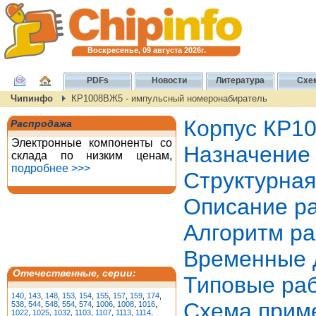
Воскресенье, 09 августа 2026г.
PDFs
Новости
Литература
Схе
Чипинфо
КР1008ВЖ5 - импульсный номеронабиратель
Корпус КР1
Распродажа
Электронные компоненты со
Назначение
склада по низким ценам,
подробнее >>>
Структурна
Описание р
Алгоритм р
Временные 
Отечественные, серии:
Типовые ра
140
,
143
,
148
,
153
,
154
,
155
,
157
,
159
,
174
,
Схема прим
538
,
544
,
548
,
554
,
574
,
1006
,
1008
,
1016
,
1022
,
1025
,
1032
,
1103
,
1107
,
1113
,
1114
,