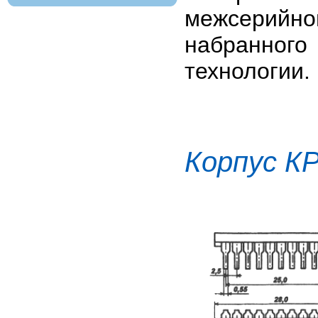
межсерий
набранно
технологии.
Корпус К