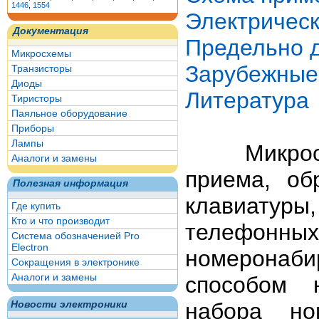
1446
,
1554
Электричес
Документация
Предельно 
Микросхемы
Зарубежные
Транзисторы
Диоды
Литература
Тиристоры
Паяльное оборудование
Приборы
Лампы
Микросхем
Аналоги и замены
приема, об
Полезная информация
клавиатуры
Где купить
Кто и что производит
телефон
Система обозначенией Pro
Electron
номеронаб
Сокращения в электронике
Аналоги и замены
способом 
набора но
Новости электроники