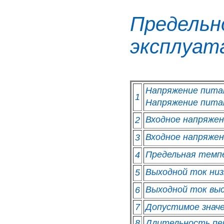
Предел
эксплуат
Напряжение пита
1
Напряжение пита
Входное напряжен
2
Входное напряжен
3
Предельная темп
4
Выходной ток низк
5
Выходной ток выс
6
7
Допустимое знач
8
Длительность пер