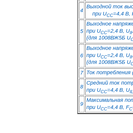
Выходной ток высо
4
при U
=4,4 В,
CC
Выходное напряже
при U
=2,4 В, U
5
CC
I
(для 1008ВЖ5Б U
Выходное напряже
при U
=2,4 В, U
6
CC
I
(для 1008ВЖ5Б U
Ток потребления (
7
Средний ток потр
8
при U
=4,4 В, U
CC
I
Максимальная по
9
при U
=4,4 В, F
CC
C