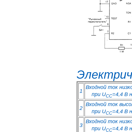
Электрич
Входной ток низко
1
при U
=4,4 В 
CC
Входной ток высок
2
при U
=4,4 В 
CC
Входной ток низко
3
при U
=4,4 В 
CC