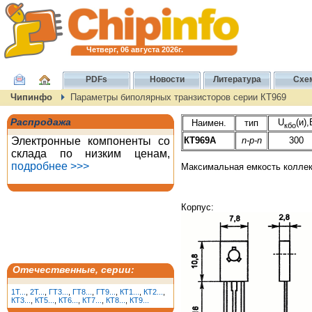
Четверг, 06 августа 2026г.
PDFs
Новости
Литература
Схе
Чипинфо
Параметры биполярных транзисторов серии КТ969
Распродажа
U
(и),
Наимен.
тип
кбо
Электронные компоненты со
КТ969А
n-p-n
300
склада по низким ценам,
подробнее >>>
Максимальная емкость коллект
Корпус:
Отечественные, серии:
1T...
,
2T...
,
ГТ3...
,
ГТ8...
,
ГТ9...
,
КТ1...
,
КТ2...
,
КТ3...
,
КТ5...
,
КТ6...
,
КТ7...
,
КТ8...
,
КТ9...