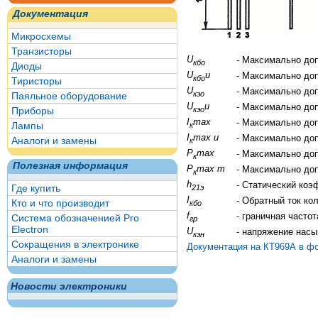
Документация
Микросхемы
Транзисторы
U
- Максимально до
кбо
Диоды
U
и
- Максимально до
кбо
Тиристоры
U
- Максимально до
кэо
Паяльное оборудование
U
и
- Максимально до
кэо
Приборы
I
max
- Максимально до
Лампы
к
I
max и
- Максимально до
Аналоги и замены
к
P
max
- Максимально до
к
Полезная информация
P
max т
- Максимально до
к
h
- Статический коэ
Где купить
21э
I
- Обратный ток ко
Кто и что производит
кбо
f
- граничная часто
Система обозначенией Pro
гр
Electron
U
- напряжение нас
кэн
Сокращения в электронике
Документация на КТ969А в ф
Аналоги и замены
Новости электроники