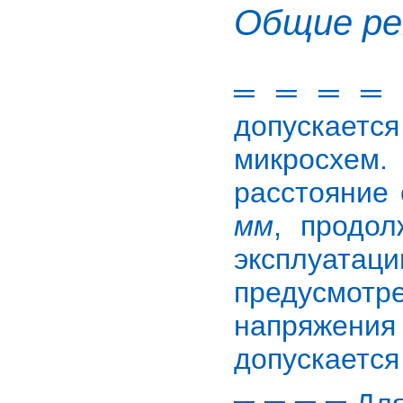
Общие ре
═ ═ ═ ═ П
допускает
микросхем
расстояние 
мм
, продо
эксплуат
предусмотр
напряжени
допускается