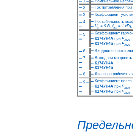
═ 1 ═
═ Номинальное напряж
═ Ток потребления при
═ 2
═ Коэффициент усиле
═ 3
═ Нестабильность коэ
═ 4
═
U
= 9 В, f
= 1 кГц,
═
п
вх
═ Коэффициент гармо
═ 5
═
К174УН4А
при
Р
=
═
вых
═
═
К174УН4Б
при
Р
=
вых
═ Входное сопротивле
═ 6
═ Выходная мощность
═ 7
═
═
К174УН4А
═
═
К174УН4Б
═ Диапазон рабочих ча
═ 8
═ Коэффициент полезн
═ 9 ═
═
К174УН4А
при
P
=
═
вых
═
═
К174УН4Б
при
P
=
вых
Предел