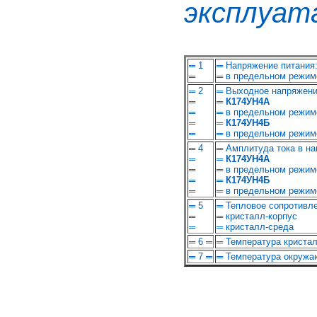
эксплуат
═ 1
═ Напряжение питания
═
═ в предельном режим
═ 2
═ Выходное напряжени
═
═
К174УН4А
═
═ в предельном режим
═
═
К174УН4Б
═
═ в предельном режим
═ 4
═ Амплитуда тока в на
═
═
К174УН4А
═
═ в предельном режим
═
═
К174УН4Б
═
═ в предельном режим
═ 5
═ Тепловое сопротивле
═
═ кристалл-корпус
═
═ кристалл-среда
═ 6 ═
═ Температура криста
═ 7 ═
═ Температура окружа