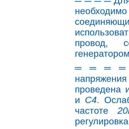
═ ═ ═ ═ Для
необходимо
соединяю
использоват
провод, 
генератором
═ ═ ═ ═ Р
напряжени
проведена 
и
С4
. Осла
частоте
20
регулировк