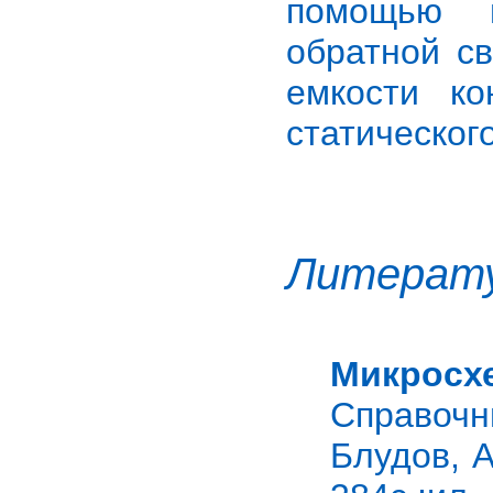
помощью и
обратной с
емкости к
статическог
Литерат
Микросх
Справочни
Блудов, А