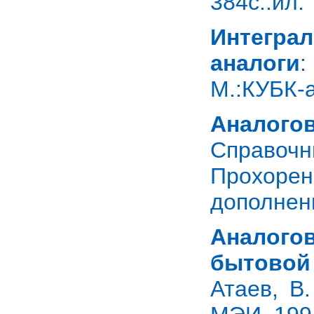
384с.:ил.
Интегра
аналоги
:
М.:КУБК-а,
Аналог
Справочн
Прохорен
дополненн
Аналого
бытовой
Атаев, В.