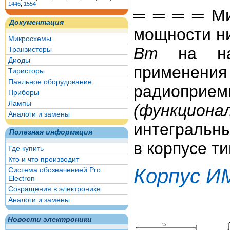
1446
,
1554
═ ═ ═ ═ Ми
Документация
мощности н
Микросхемы
Вт
на на
Транзисторы
Диоды
применен
Тиристоры
Паяльное оборудование
радиоприе
Приборы
Лампы
(функцион
Аналоги и замены
интегральн
Полезная информация
в корпусе т
Где купить
Кто и что производит
Корпус И
Система обозначенией Pro
Electron
Сокращения в электронике
Аналоги и замены
Новости электроники