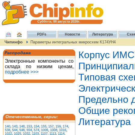
Суббота, 08 августа 2026г.
PDFs
Новости
Литература
Схе
Чипинфо
Параметры интегральных микросхем К174УН4
Корпус ИМС
Распродажа
Электронные компоненты со
Принципиал
склада по низким ценам,
подробнее >>>
Типовая сх
Электричес
Предельно 
Общие реко
Отечественные, серии:
Литература
140
,
143
,
148
,
153
,
154
,
155
,
157
,
159
,
174
,
538
,
544
,
548
,
554
,
574
,
1006
,
1008
,
1016
,
1022
,
1025
,
1032
,
1103
,
1107
,
1113
,
1114
,