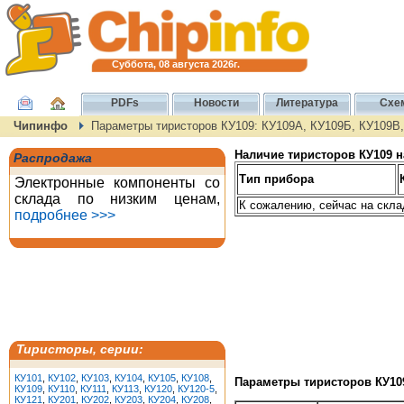
Суббота, 08 августа 2026г.
PDFs
Новости
Литература
Схе
Чипинфо
Параметры тиристоров КУ109: КУ109А, КУ109Б, КУ109В
Наличие тиристоров КУ109 н
Распродажа
Тип прибора
Электронные компоненты со
склада по низким ценам,
К сожалению, сейчас на скла
подробнее >>>
Тиристоры, серии:
КУ101
,
КУ102
,
КУ103
,
КУ104
,
КУ105
,
КУ108
,
Параметры тиристоров КУ10
КУ109
,
КУ110
,
КУ111
,
КУ113
,
КУ120
,
КУ120-5
,
КУ121
,
КУ201
,
КУ202
,
КУ203
,
КУ204
,
КУ208
,