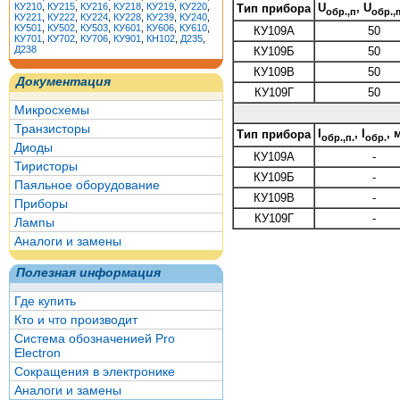
КУ210
,
КУ215
,
КУ216
,
КУ218
,
КУ219
,
КУ220
,
U
, U
Тип прибора
обр.,п
обр.,
КУ221
,
КУ222
,
КУ224
,
КУ228
,
КУ239
,
КУ240
,
КУ501
,
КУ502
,
КУ503
,
КУ601
,
КУ606
,
КУ610
,
КУ109А
50
КУ701
,
КУ702
,
КУ706
,
КУ901
,
КН102
,
Д235
,
Д238
КУ109Б
50
КУ109В
50
Документация
КУ109Г
50
Микросхемы
Транзисторы
I
, I
, 
Тип прибора
обр.,п.
обр.
Диоды
КУ109А
-
Тиристоры
КУ109Б
-
Паяльное оборудование
КУ109В
-
Приборы
КУ109Г
-
Лампы
Аналоги и замены
Полезная информация
Где купить
Кто и что производит
Система обозначенией Pro
Electron
Сокращения в электронике
Аналоги и замены