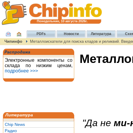
Понедельник, 10 августа 2026г.
PDFs
Новости
Литература
Схе
Чипинфо
Металлоискатели для поиска кладов и реликвий. Введе
Распродажа
Металло
Электронные компоненты со
склада по низким ценам,
подробнее >>>
Литература
"Да не
ми-
Chip News
Радио