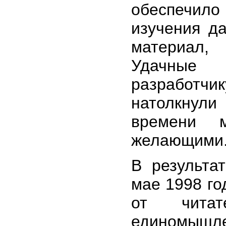
обеспечило
изучения д
материал,
Удачные 
разработ
натолкнул
времени 
желающими
В результат
мае 1998 го
от чита
единомышле