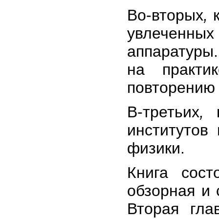
Во-вторых
,
к
увлеченны
аппаратуры.
на практи
повторению 
В-третьих
,
к
институтов
физики.
Книга сост
обзорная и 
Вторая гла