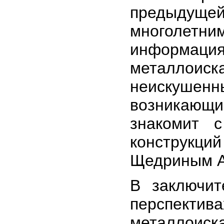
предыдущей
многолетн
информа
металлоиска
неискушенны
возникающи
знакомит 
конструкц
Щедриным А
В заключит
перспек
металлоис