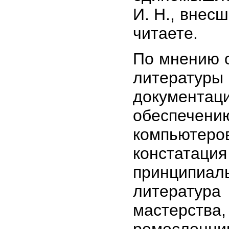
И. Н., внесш
читаете.
По мнению о
литературы 
документаци
обеспечени
компьюте
констата
принципиал
литература
мастерст
ремесленни