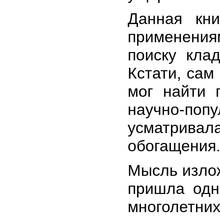
Данная кни
применени
поиску кла
Кстати, сам
мог найти 
научно-по
усматрива
обогащения
Мысль излож
пришла одн
многолетн