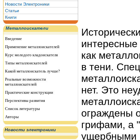
Новости Электроники
Статьи
Книги
Металлоискатели
Исторически
Введение
интересные 
Применение металлоискателей
как металло
Курс молодого кладоискателя
Типы металлоискателей
в тени. Спе
Какой металлоискатель лучше?
металлоиска
Реальные возможности
металлоискателей
нет. Это не
Практические конструкции
металлоискат
Перспективы развития
Список литературы
ограждены о
Авторы
грифами, а 
Новости электроники
ущербными и