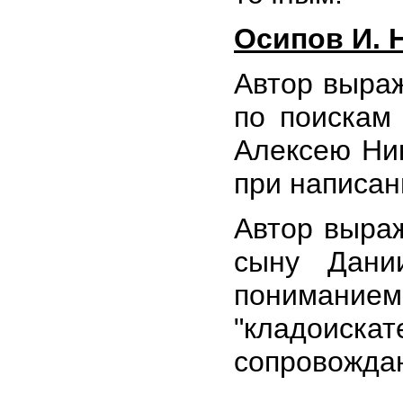
Осипов И. Н
Автор выраж
по поискам
Алексею Ни
при написан
Автор выраж
сыну Дани
понима
"кладоиск
сопровожда