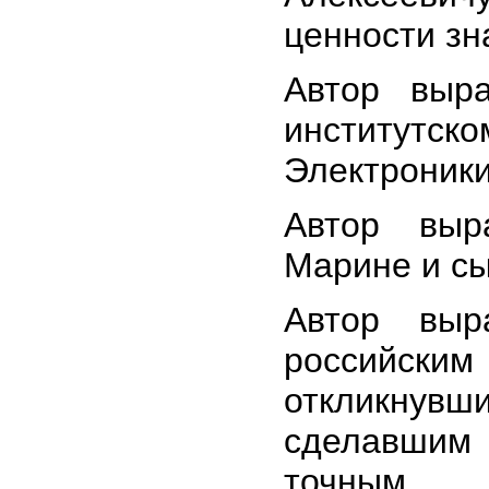
ценности зн
Автор выра
институтс
Электроник
Автор выр
Марине и сы
Автор выр
российс
откликнув
сделавшим
точным.