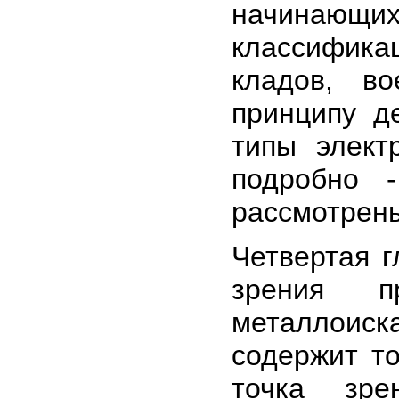
начинающих 
классифика
кладов, в
принципу д
типы элект
подробно -
рассмотрены
Четвертая г
зрения п
металлоиск
содержит то
точка зре