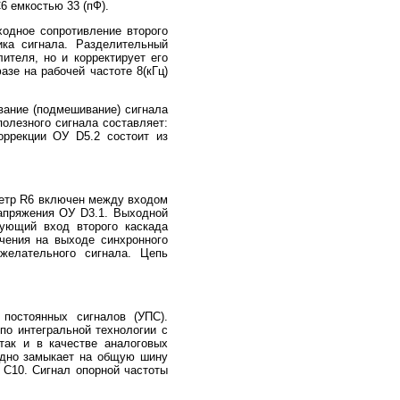
6 емкостью 33 (пФ).
одное сопротивление второго
ика сигнала. Разделительный
ителя, но и корректирует его
зе на рабочей частоте 8(кГц)
вание (подмешивание) сигнала
олезного сигнала составляет:
оррекции ОУ D5.2 состоит из
ометр R6 включен между входом
напряжения ОУ D3.1. Выходной
рующий вход второго каскада
ачения на выходе синхронного
ежелательного сигнала. Цепь
 постоянных сигналов (УПС).
по интегральной технологии с
так и в качестве аналоговых
редно замыкает на общую шину
 С10. Сигнал опорной частоты