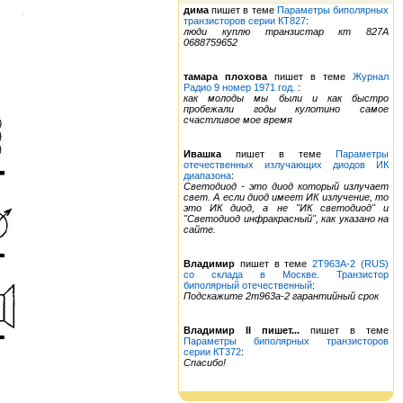
дима
пишет в теме
Параметры биполярных
транзисторов серии КТ827
:
люди куплю транзистар кт 827А
0688759652
тамара плохова
пишет в теме
Журнал
Радио 9 номер 1971 год.
:
как молоды мы были и как быстро
пробежали годы кулотино самое
счастливое мое время
Ивашка
пишет в теме
Параметры
отечественных излучающих диодов ИК
диапазона
:
Светодиод - это диод который излучает
свет. А если диод имеет ИК излучение, то
это ИК диод, а не "ИК светодиод" и
"Светодиод инфракрасный", как указано на
сайте.
Владимир
пишет в теме
2Т963А-2 (RUS)
со склада в Москве. Транзистор
биполярный отечественный
:
Подскажите 2т963а-2 гарантийный срок
Владимир II пишет...
пишет в теме
Параметры биполярных транзисторов
серии КТ372
:
Спасибо!