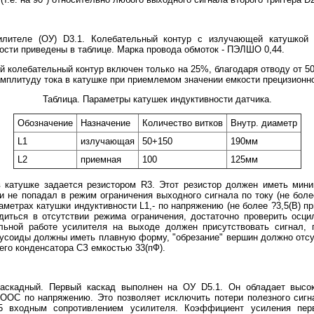
илителе (ОУ) D3.1. Колебательный контур с излучающей катушкой 
ости приведены в таблице. Марка провода обмоток - ПЭЛШО 0,44.
 колебательный контур включен только на 25%, благодаря отводу от 5
амплитуду тока в катушке при приемлемом значении емкости прецизионн
Таблица. Параметры катушек индуктивности датчика.
Обозначение
Назначение
Количество витков
Внутр. диаметр
L1
излучающая
50+150
190мм
L2
приемная
100
125мм
в катушке задается резистором R3. Этот резистор должен иметь мини
не попадал в режим ограничения выходного сигнала по току (не более
метрах катушки индуктивности L1,- по напряжению (не более ?3,5(В) п
бедиться в отсутствии режима ограничения, достаточно проверить ос
льной работе усилителя на выходе должен присутствовать сигнал,
усоиды должны иметь плавную форму, "обрезание" вершин должно отсу
его конденсатора СЗ емкостью 33(пФ).
каскадный. Первый каскад выполнен на ОУ D5.1. Он обладает высо
 ООС по напряжению. Это позволяет исключить потери полезного сигн
C5 входным сопротивлением усилителя. Коэффициент усиления пер