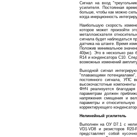
Сигнал на вход "треугольни
усилителя. Постоянная врем
больше, чтобы как можно силь
когда инерционность интегри
Наибольшую скорость измене
которое может произойти эт
металлоискателя относительн
сигнала будет наблюдаться пр
датчика на штанге. Время изм
Положив минимальное значени
40(мс). Это в несколько раз
R14 и конденсатора С10. Сле
возможных изменений амплиту
Выходной сигнал интегрирую
"плавающими потенциалами",
постоянного сигнала, УПС 
высокочастотные компоненты 
ФНЧ реализуется благодаря
параметрам должен приближа
напряжения смещения и вел
параметры и относительную 
корректирующего конденсатора
Нелинейный усилитель
Выполнен на ОУ D7.1 с нели
VD1-VD8 и резисторов R20-R
представляет собой кусочн