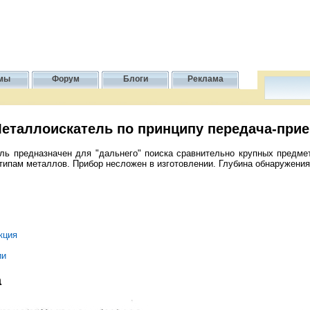
мы
Форум
Блоги
Реклама
еталлоискатель по принципу передача-при
ь предназначен для "дальнего" поиска сравнительно крупных предме
типам металлов. Прибор несложен в изготовлении. Глубина обнаружения
кция
ии
а