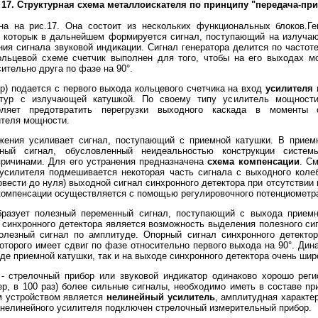
 17. Структурная схема металлоискателя по принципу "передача-при
на на рис.17. Она состоит из нескольких функциональных блоков.Ге
з которык в дальнейшем формируется сигнал, поступающий на излучаю
ия сигнала звуковой индикации. Сигнал генератора делится по часто
ольцевой схеме счетчик выполнен для того, чтобы на его выходах 
ительно друга по фазе на 90°.
р) подается с первого выхода кольцевого счетчика на вход
усилителя
нтур с излучающей катушкой. По своему типу усилитель мощности
воляет предотвратить перегрузки выходного каскада в моменты
ителя мощности.
ения усиливает сигнал, поступающий с приемной катушки. В прием
ный сигнал, обусловленный неидеальностью конструкции систем
причинами. Для его устранения предназначена
схема компенсации
. С
 усилителя подмешивается некоторая часть сигнала с выходного колеб
овести до нуля) выходной сигнал синхронного детектора при отсутствии
компенсации осуществляется с помощью регулировочного потенциометр
разует полезный переменный сигнал, поступающий с выхода приемн
 синхронного детектора является возможность выделения полезного си
лезный сигнал по амплитуде. Опорный сигнал синхронного детектор
которого имеет сдвиг по фазе относительно первого выхода на 90°. Ди
оде приемной катушки, так и на выходе синхронного детектора очень шир
 - стрелочный прибор или звуковой индикатор одинаково хорошо реги
мер, в 100 раз) более сильные сигналы, необходимо иметь в составе п
м устройством является
нелинейный усилитель
, амплитудная характе
 нелинейного усилителя подключен стрелочный измерительный прибор.