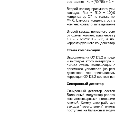
составляет: Кu =(R9/R8) + 1 =
Второй каскад приемного ус
каскада: Rвх = R10 = 10(к0
конденсатор С7 не только пр
ФЧХ. Емкость конденсатора в
компенсировало запаздывание
Второй каскад приемного уси
от схемы компенсации через 
Кu = - R12/R10 = -33, а по
корректирующего конденсатор
Схема компенсации
Вьшолнена на ОУ D3.2 и предс
и выходом этого инвертора и
сигнал схемы компенсации с
приемного усилителя (на рез
детектора, что приблизител
коррекции ОУ D3.2 состоит из
Синхронный детектор
Синхронный детектор состои
Балансный модулятор реализо
комплементарными полевыми 
ключей. Коммутатор работает
выходы "треугольника" интег
поступает на балансный модул