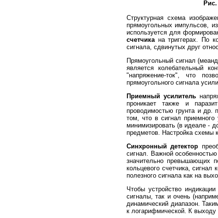
Рис.
Структурная схема изображе
прямоугольных импульсов, и
используется для формирован
счетчика
на триггерах. По к
сигнала, сдвинутых друг относ
Прямоугольный сигнал (меанд
является колебательный ко
"напряжение-ток", что поз
прямоугольного сигнала усил
Приемный усилитель
напряж
проникает также и паразит
проводимостью грунта и др. 
том, что в сигнал приемного
минимизировать (в идеале - д
предметов. Настройка схемы 
Синхронный детектор
преоб
сигнал. Важной особенностью
значительно превышающих по
кольцевого счетчика, сигнал 
полезного сигнала как на вых
Чтобы устройство индикации
сигналы, так и очень (напри
динамический диапазон. Таки
к логарифмической. К выходу