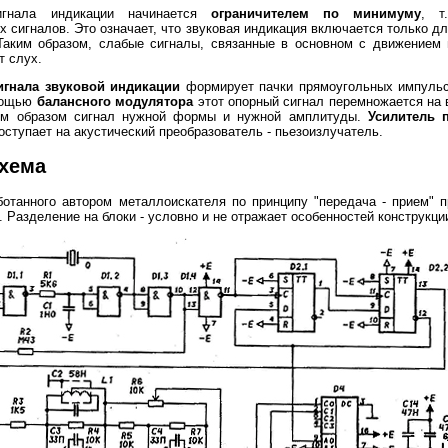
игнала индикации начинается
ограничителем по минимуму
, т
 сигналов. Это означает, что звуковая индикация включается только д
 Таким образом, слабые сигналы, связанные в основном с движением 
т слух.
гнала звуковой индикации
формирует пачки прямоугольных импульсо
омощью
балансного модулятора
этот опорный сигнал перемножается на 
им образом сигнал нужной формы и нужной амплитуды.
Усилитель 
оступает на акустический преобразователь - пьезоизлучатель.
хема
отанного автором металлоискателя по принципу "передача - прием" п
и. Разделение на блоки - условно и не отражает особенностей конструкци