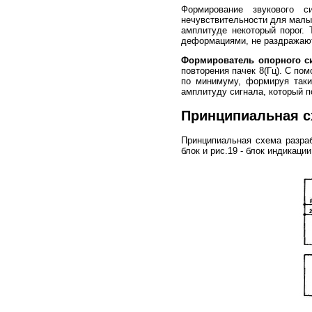
Формирование звукового с
нечувствительности для малых
амплитуде некоторый порог.
деформациями, не раздражаю
Формирователь опорного си
повторения пачек 8(Гц). С п
по минимуму, формируя так
амплитуду сигнала, который п
Принципиальная с
Принципиальная схема разраб
блок и рис.19 - блок индикаци