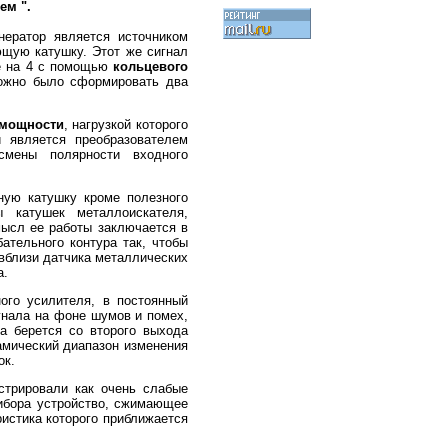
ем ".
нератор является источником
щую катушку. Этот же сигнал
те на 4 с помощью
кольцевого
можно было сформировать два
 мощности
, нагрузкой которого
 является преобразователем
 смены полярности входного
ную катушку кроме полезного
ы катушек металлоискателя,
мысл ее работы заключается в
ательного контура так, чтобы
 вблизи датчика металлических
а.
ого усилителя, в постоянный
гнала на фоне шумов и помех,
а берется со второго выхода
намический диапазон изменения
ок.
стрировали как очень слабые
рибора устройство, сжимающее
ристика которого приближается