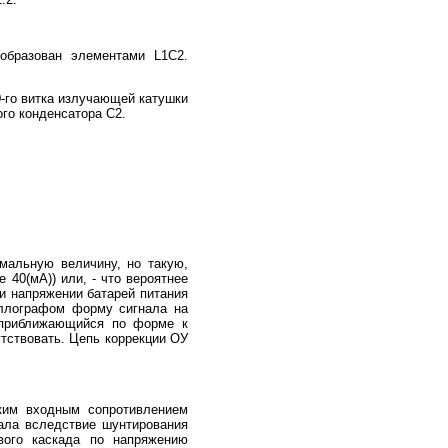
образован элементами L1C2.
0-го витка излучающей катушки
ого конденсатора С2.
мальную величину, но такую,
 40(мА)) или, - что вероятнее
ри напряжении батарей питания
циллографом форму сигнала на
 приближающийся по форме к
тствовать. Цепь коррекции ОУ
ким входным сопротивлением
ала вследствие шунтирования
вого каскада по напряжению