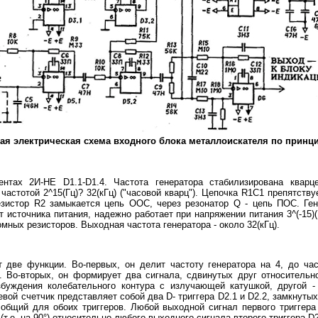
ая электрическая схема входного блока металлоискателя по принци
нтах 2И-НЕ D1.1-D1.4. Частота генератора стабилизирована квар
частотой 2^15(Гц)? 32(кГц) ("часовой кварц"). Цепочка R1C1 препятств
зистор R2 замыкается цепь ООС, через резонатор Q - цепь ПОС. Ген
источника питания, надежно работает при напряжении питания 3^(-15)
мных резисторов. Выходная частота генератора - около 32(кГц).
 две функции. Во-первых, он делит частоту генератора на 4, до час
1). Во-вторых, он формирует два сигнала, сдвинутых друг относительн
збуждения колебательного контура с излучающей катушкой, другой - 
евой счетчик представляет собой два D- триггера D2.1 и D2.2, замкнутых
- общий для обоих триггеров. Любой выходной сигнал первого триггера
т.е. на 90°) относительно любого выходного сигнала второго триггера D2