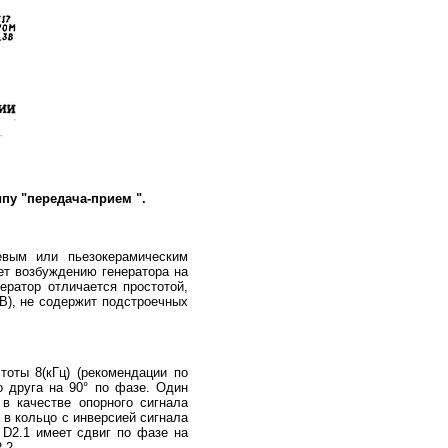
пу "передача-прием ".
цевым или пьезокерамическим
ует возбуждению генератора на
ератор отличается простотой,
(В), не содержит подстроечных
тоты 8(кГц) (рекомендации по
о друга на 90° по фазе. Один
в качестве опорного сигнала
 в кольцо с инверсией сигнала
 D2.1 имеет сдвиг по фазе на
.2.