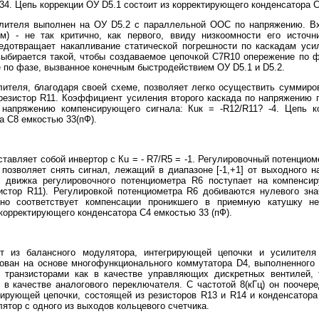
 34. Цепь коррекции ОУ D5.1 состоит из корректирующего конденсатора С
илителя выполнен на ОУ D5.2 с параллельной ООС по напряжению. Вх
м) - не так критично, как первого, ввиду низкоомности его источн
едотвращает накапливание статической погрешности по каскадам усил
ыбирается такой, чтобы создаваемое цепочкой C7R10 опережение по фа
 по фазе, вызванное конечным быстродействием ОУ D5.1 и D5.2.
лителя, благодаря своей схеме, позволяет легко осуществить суммиро
резистор R11. Коэффициент усиления второго каскада по напряжению п
 напряжению компенсирующего сигнала: Кuк = -R12/R11? -4. Цепь к
а С8 емкостью 33(пФ).
тавляет собой инвертор с Кu = - R7/R5 = -1. Регулировочный потенци
 позволяет снять сигнал, лежащий в диапазоне [-1,+1] от выходного 
 движка регулировочного потенциометра R6 поступает на компенси
истор R11). Регулировкой потенциометра R6 добиваются нулевого зн
ьно соответствует компенсации проникшего в приемную катушку н
 корректирующего конденсатора С4 емкостью 33 (пФ).
т из балансного модулятора, интегрирующей цепочки и усилителя
ван на основе многофункционального коммутатора D4, выполненного 
транзисторами как в качестве управляющих дискретных вентилей, 
 в качестве аналогового переключателя. С частотой 8(кГц) он пооче
рирующей цепочки, состоящей из резисторов R13 и R14 и конденсатора
ятор с одного из выходов кольцевого счетчика.