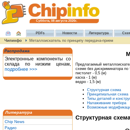
Суббота, 08 августа 2026г.
PDFs
Новости
Литература
Схе
Чипинфо
Металлоискатель по принципу передача-прием
Распродажа
М
Электронные компоненты со
склада по низким ценам,
Предлагаемый металлоискател
схеме без дискриминатора по 
подробнее >>>
пистолет - 0,5 (м)
каска - 1 (м)
ведро - 1,5 (м)
Структурная схема
Принципиальная схема
Типы деталей и констру
Налаживание прибора
Возможные модификац
Литература
Структурная схем
Chip News
Радио