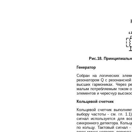
Рис.18. Принципиальн
Генератор
Собран на логических элеме
резонатором Q с резонансной 
высших гармониках. Через ре
малым потребляемым током от 
элементов и чересчур высокоо
Кольцевой счетчик
Кольцевой счетчик выполняет
выбору частоты - см. гл. 1.
сигнал используется для во
синхронного детектора. Кольц
по кольцу. Тактовый сигнал 
плюс-минус четверть периода (