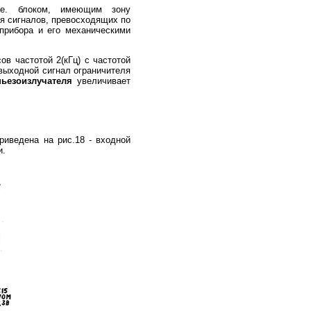
.е. блоком, имеющим зону
ля сигналов, превосходящих по
прибора и его механическими
в частотой 2(кГц) с частотой
выходной сигнал ограничителя
пьезоизлучателя
увеличивает
риведена на рис.18 - входной
и.