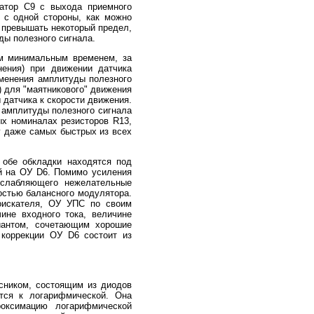
сатор С9 с выхода приемного
 с одной стороны, как можно
а превышать некоторый предел,
ды полезного сигнала.
ым минимальным временем, за
нения) при движении датчика
зменения амплитуды полезного
) для "маятникового" движения
 датчика к скорости движения.
 амплитуды полезного сигнала
ых номиналах резисторов R13,
у даже самых быстрых из всех
 обе обкладки находятся под
й на ОУ D6. Помимо усиления
ослабляющего нежелательные
остью балансного модулятора.
оискателя, ОУ УПС по своим
ине входного тока, величине
иантом, сочетающим хорошие
 коррекции ОУ D6 состоит из
сником, состоящим из диодов
ется к логарифмической. Она
роксимацию логарифмической