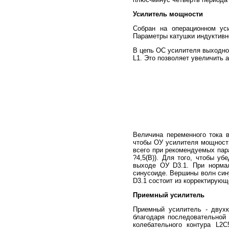
Усилитель мощности
Собран на операционном ус
Параметры катушки индуктивн
В цепь ОС усилителя выходной
L1. Это позволяет увеличить 
Величина переменного тока 
чтобы ОУ усилителя мощности 
всего при рекомендуемых пара
?4,5(В)). Для того, чтобы у
выходе ОУ D3.1. При норма
синусоиде. Вершины волн син
D3.1 состоит из корректирующ
Приемный усилитель
Приемный усилитель - двух
благодаря последовательной
колебательного контура L2