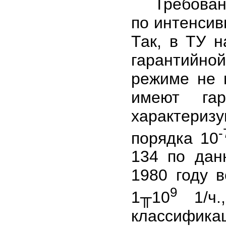
Требования
по интенсив
Так, в ТУ 
гарантийной
режиме не 
имеют гар
характериз
-
порядка 10
134 по дан
1980 году 
9
1╥10
1/ч.
классифи