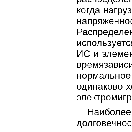
когда нагру
напряженн
Распреде
использует
ИС и элемен
времязави
нормально
одинаково 
электромигра
Наиболее р
долговечно