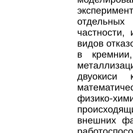
экспериме
отдельных
частности,
видов отказ
в кремнии,
металлизаци
двуокиси 
математич
физико-х
происходя
внешних фа
работоспосо