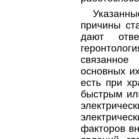
Указанные 
причины ст
дают отв
геронтолог
связанное
основных их
есть при хр
быстрым ил
электриче
электриче
факторов вн