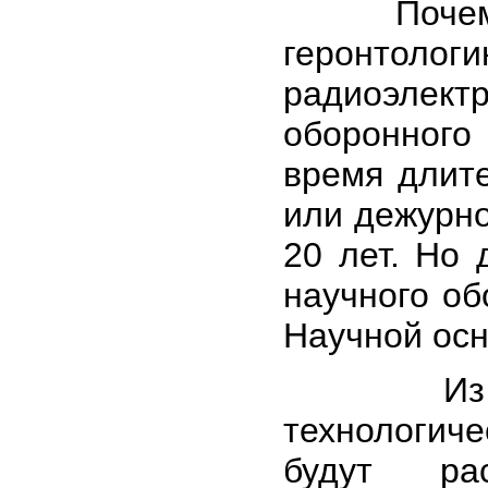
Почему м
геронтол
радиоэлек
оборонного 
время длите
или дежурно
20 лет. Но 
научного об
Научной осн
Из всего
технологич
будут рас