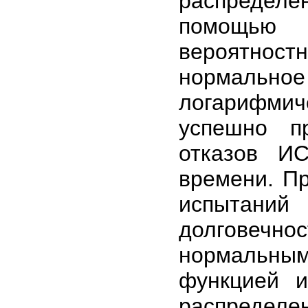
распределе
помощью н
вероятност
нормальн
логарифми
успешно п
отказов И
времени. Пр
испытани
долговечно
нормальны
функцией и
распределе