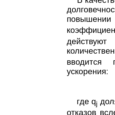
долговечн
повышении
коэффицие
действу
количестве
вводится 
ускорения:
где q
доля
j
отказов всл