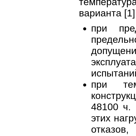
температу
варианта [1]
при пре
предель
допуще
эксплуат
испытаний
при тем
конструк
48100 ч.
этих наг
отказов