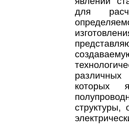
явлений ст
для расч
определяе
изготовлен
представля
создава
технологи
различных 
которых я
полупровод
структуры,
электрическ