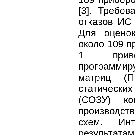
[3]. Требо
отказов ИС 
Для оцено
около 109 п
1 приве
программи
матриц (П
статически
(СОЗУ) ко
производс
схем. Инт
результата