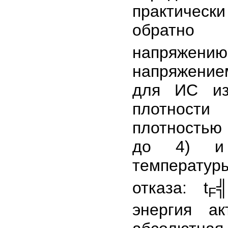
практичес
обратно п
напряжен
напряжением
для ИС из
плотности
плотностью 
до 4) и 
температур
отказа: t
F
энергия а