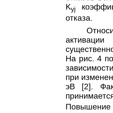
K
коэффиц
yj
отказа.
Относител
активации
существенн
На рис. 4 п
зависимост
при изменен
эВ [2]. Фа
принимаетс
Повышение