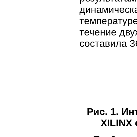
динамичес
температу
течение дву
составила 36
Рис. 1. И
XILINX