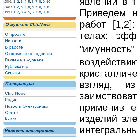
явлений в т
2001:
1
,
2
,
3
,
4
,
5
,
6
,
7
,
8
,
9
,
10
2000:
1
,
2
,
3
,
4
,
5
,
6
,
7
,
8
,
9
,
10
Приведем н
1999:
1
,
2
,
3
,
4
,
5
,
6
,
7
,
8
,
9
,
10
работ [1,2]
О журнале ChipNews
телах; эфф
О проекте
Новости
"имунност
В работе
Оформление подписки
воздействи
Реклама в журнале
Рубрикатор
кристаллич
Ссылки
взгляд, и
Литература
заимствов
Chip News
Радио
применив е
Новости Электроники
Статьи
изделий эле
Книги
интегральны
Новости электроники