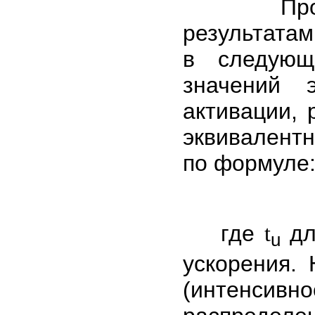
Прогнози
результата
в следующ
значений 
активации,
эквивалент
по формуле
где
дл
t
u
ускорения.
(интенсив