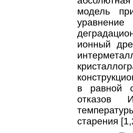
абсолютна
модель пр
уравнени
деградацион
ионный дре
интермета
кристалл
конструкци
в равной 
отказов 
температуры
старения [1,