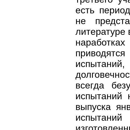
есть перио
не предст
литературе 
наработка
приводятс
испытаний
долговечнос
всегда без
испытаний 
выпуска ян
испытаний
изготовлен