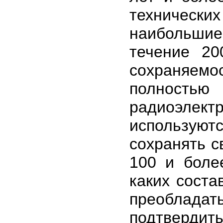
техничес
наибольшие 
течение 20
сохраняемо
полност
радиоэле
использую
сохранять с
100 и боле
каких соста
преоблад
подтвердит