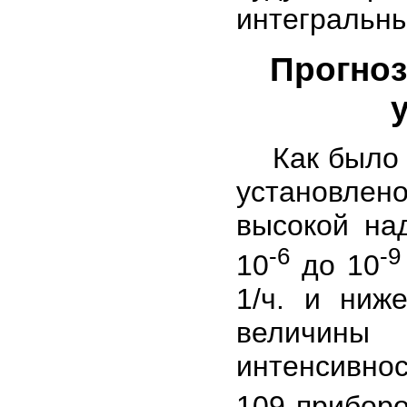
интегральны
Прогноз
Как было с
установлен
высокой на
-6
-9
10
до 10
1/ч. и ниж
величины
интенсивно
109 приборо