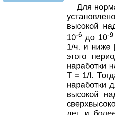
Для нормал
установлен
высокой на
-6
-9
10
до 10
1/ч. и ниже
этого пери
наработки н
T = 1/
. Тог
l
наработки д
высокой на
сверхвысоко
лет и боле