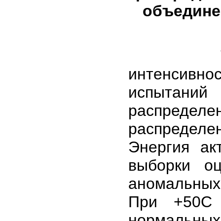
объедине
Трехмер
интенсивно
испытаний
распред
распределе
Энергия ак
выборки о
аномальных 
При +50С 
нормальных 