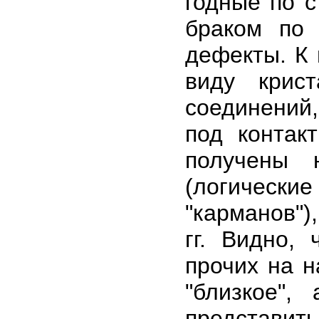
годные по 
браком по 
дефекты. К 
виду крис
соединений,
под контак
получены 
(логическ
"карманов")
гг. Видно,
прочих на 
"близкое"
представит