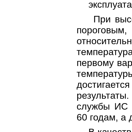
эксплуата
При высоки
пороговым,
относитель
температур
первому вар
температур
достигает
результаты
службы ИС 
60 годам, а 
В качестве