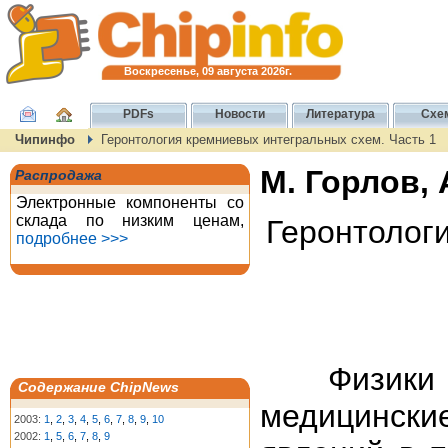
Воскресенье, 09 августа 2026г.
PDFs
Новости
Литература
Схе
Чипинфо
Геронтология кремниевых интегральных схем. Часть 1
М. Горлов, 
Распродажа
Электронные компоненты со
склада по низким ценам,
Геронтолог
подробнее >>>
Физики уж
Содержание ChipNews
медицински
2003:
1
,
2
,
3
,
4
,
5
,
6
,
7
,
8
,
9
,
10
2002:
1
,
5
,
6
,
7
,
8
,
9