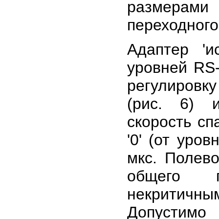
размерами
переходного
Адаптер 'и
уровней RS
регулировку
(рис. 6) 
скорость спа
'0' (от уро
мкс. Полев
общего п
некритичн
Допустимо 