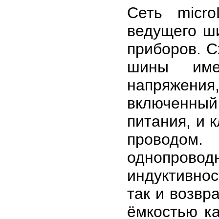
Сеть micr
ведущего ш
приборов. С
шины имее
напряжени
включенны
питания, и 
проводом
однопрово
индуктивно
так и возвр
ёмкостью ка