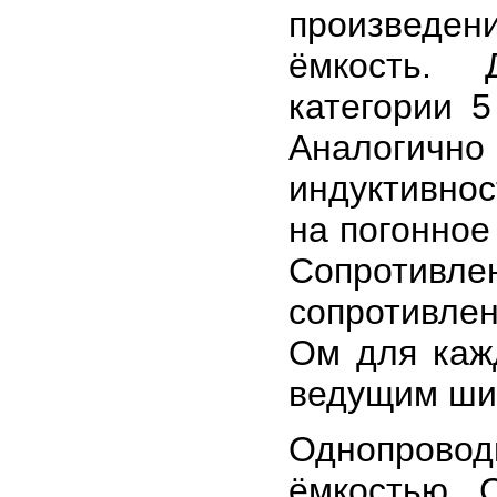
произведе
ёмкость. 
категории 5
Аналогичн
индуктивно
на погонное
Сопротивл
сопротивле
Ом для каж
ведущим ши
Однопрово
ёмкостью С