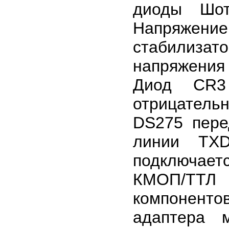
диоды Шот
Напряжение
стабилиз
напряжения
Диод CR3
отрицатель
DS275 пере
линии TXD
подключаетс
КМОП/ТТЛ 
компоненто
адаптера 