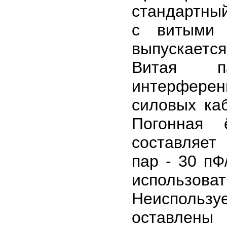
стандартны
с витыми 
выпускается
Витая п
интерфере
силовых ка
Погонная 
составляет
пар - 30 пФ
использо
Неиспольз
оставлены