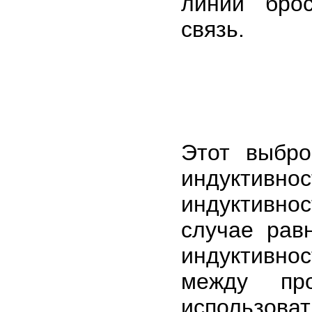
линии бро
связь.
Этот выбро
индуктивн
индуктивно
случае рав
индуктивнос
между про
использов