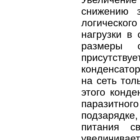
снижению з
логическог
нагрузки в 
размеры с
присутств
конденсатор
на сеть тол
этого конде
паразитног
подзарядке
питания 
увеличив