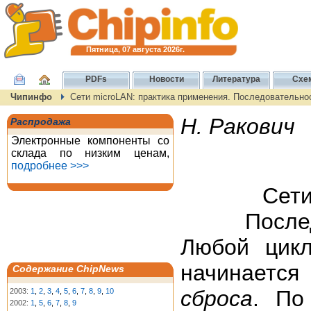
Пятница, 07 августа 2026г.
PDFs
Новости
Литература
Схе
Чипинфо
Сети microLAN: практика применения. Последовательно
Н. Ракович
Распродажа
Электронные компоненты со
склада по низким ценам,
подробнее >>>
Сети
После
Любой цик
начинаетс
Содержание ChipNews
сброса
. По
2003:
1
,
2
,
3
,
4
,
5
,
6
,
7
,
8
,
9
,
10
2002:
1
,
5
,
6
,
7
,
8
,
9