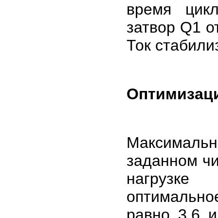
время цик
затвор Q1 о
Ток стабили
Оптимизаци
Максимальн
заданном чи
нагрузке
оптимально
равно 3,6 и