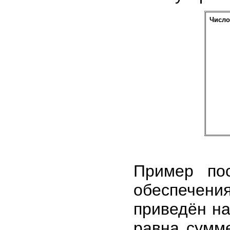
Число
Пример пос
обеспечен
приведён на
равна сумм