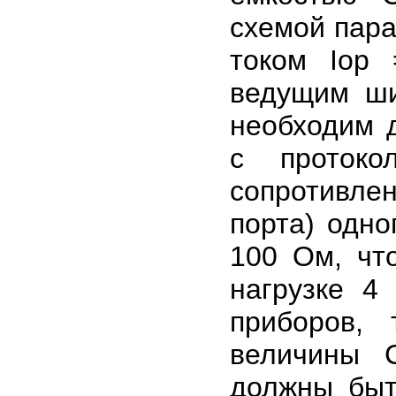
схемой параз
током Iop
ведущим ши
необходим 
с протоко
сопротивлен
порта) одно
100 Ом, чт
нагрузке 4
приборов,
величины С
должны быт