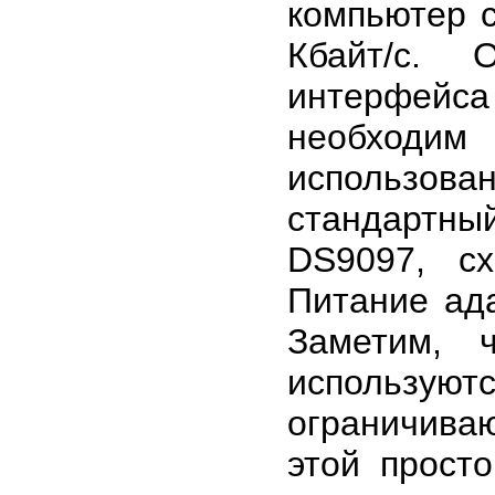
компьютер 
Кбайт/с. 
интерфей
необходим
использов
стандартн
DS9097, с
Питание ад
Заметим, 
использую
ограничива
этой прост