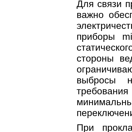
Для связи 
важно обес
электричест
приборы m
статическо
стороны ве
ограничива
выбросы 
требовани
минималь
переключен
При прокла