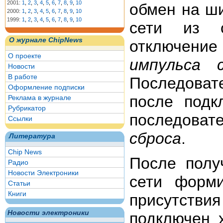
2001:
1
,
2
,
3
,
4
,
5
,
6
,
7
,
8
,
9
,
10
обмен на ши
2000:
1
,
2
,
3
,
4
,
5
,
6
,
7
,
8
,
9
,
10
1999:
1
,
2
,
3
,
4
,
5
,
6
,
7
,
8
,
9
,
10
сети из с
О журнале ChipNews
отключение
О проекте
импульса
Новости
В работе
Последова
Оформление подписки
после подк
Реклама в журнале
Рубрикатор
последоват
Ссылки
сброса
.
Литература
Chip News
После пол
Радио
Новости Электроники
сети форм
Статьи
Книги
присутстви
Новости электроники
подключен 