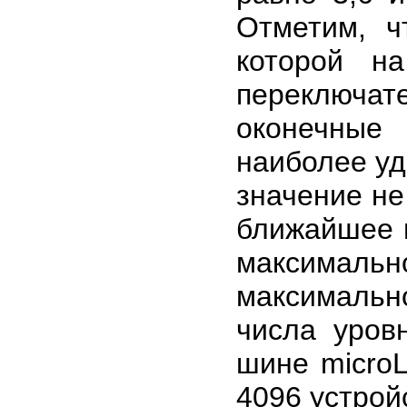
Отметим, ч
которой н
переключат
оконечные
наиболее уд
значение не
ближайшее ц
максимал
максимальн
числа уров
шине micro
4096 устрой