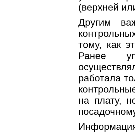
(верхней ил
Другим ва
контрольны
тому, как э
Ранее уп
осуществля
работала то
контрольные
на плату, н
посадочному 
Информац