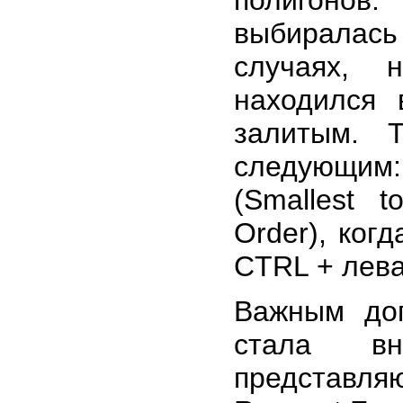
полигонов
выбиралас
случаях, 
находился 
залитым. 
следующим
(Smallest t
Order), ког
CTRL + лева
Важным доп
стала в
представл