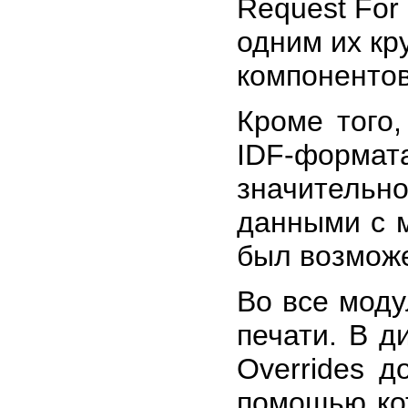
Request For
одним их кр
компонентов
Кроме того
IDF-формат
значитель
данными с 
был возможе
Во все мод
печати. В ди
Overrides д
помощью ко