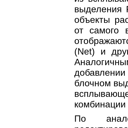
выделения 
объекты ра
от самого 
отображаются
(Net) и дру
Аналогичн
добавлении
блочном выд
всплывающ
комбинации 
По анал