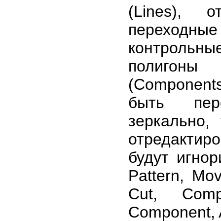
(Lines), 
переходные
контрольные
полигоны
(Component
быть пер
зеркально,
отредактир
будут игно
Pattern, Mov
Cut, Comp
Component, 