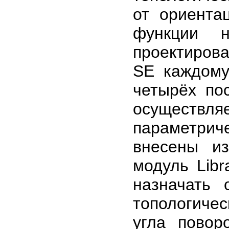
от ориента
функции 
проектирова
SE каждому
четырёх по
осуществля
параметрич
внесены из
модуль Libr
назначать 
топологичес
угла повор