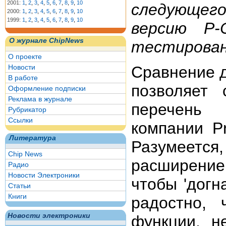
2001:
1
,
2
,
3
,
4
,
5
,
6
,
7
,
8
,
9
,
10
следующего
2000:
1
,
2
,
3
,
4
,
5
,
6
,
7
,
8
,
9
,
10
1999:
1
,
2
,
3
,
4
,
5
,
6
,
7
,
8
,
9
,
10
версию P-
О журнале ChipNews
тестирован
О проекте
Новости
Сравнение д
В работе
позволяет 
Оформление подписки
Реклама в журнале
перечень 
Рубрикатор
Ссылки
компании P
Литература
Разумеетс
Chip News
расширени
Радио
Новости Электроники
чтобы 'догн
Статьи
Книги
радостно,
Новости электроники
функции, н