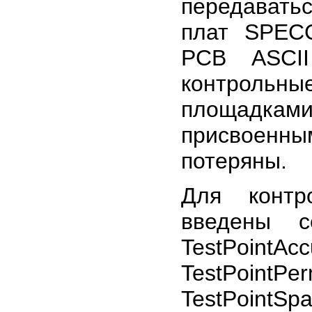
передавать
плат SPEC
PCB ASCI
контрольны
площадка
присвоенны
потеряны.
Для контр
введены с
TestPointAc
TestPointPer
TestPointS