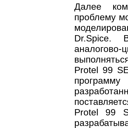
Далее ком
проблему м
моделиров
Dr.Spice.
аналогов
выполнятьс
Protel 99 S
программ
разработан
поставляет
Protel 99 
разрабатыв