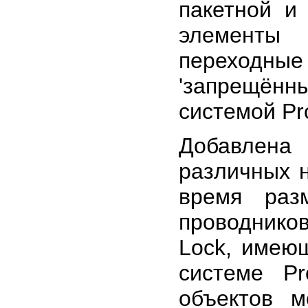
пакетной и
элементы 
переходны
'запрещённы
системой Pro
Добавлена 
различных н
время раз
проводнико
Lock, имею
системе P
объектов м