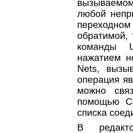
вызываемо
любой непр
переходном
обратимой,
команды U
нажатием н
Nets, вызы
операция яв
можно свя
помощью Co
списка соед
В редакт