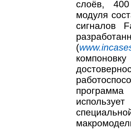
слоёв, 400
модуля сост
сигналов Fa
разработа
(
www.incase
компонов
достоверно
работоспос
программа
использует
специально
макромодел