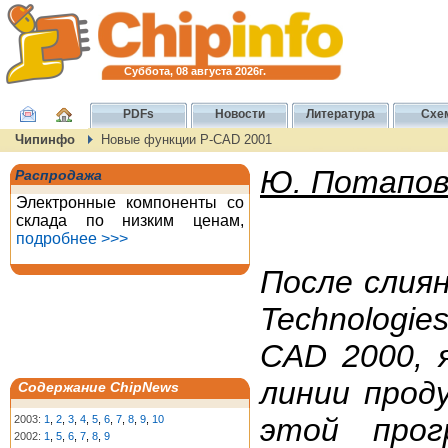
Суббота, 08 августа 2026г.
PDFs
Новости
Литература
Схе
Чипинфо
Новые функции P-CAD 2001
Ю. Потапо
Распродажа
Электронные компоненты со
склада по низким ценам,
подробнее >>>
После слиян
Technologi
CAD 2000, 
линии прод
Содержание ChipNews
этой прог
2003:
1
,
2
,
3
,
4
,
5
,
6
,
7
,
8
,
9
,
10
2002:
1
,
5
,
6
,
7
,
8
,
9