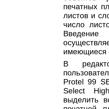
печатных пл
листов и сл
число лист
Введение
осуществля
имеющиеся 
В редакт
пользовате
Protel 99 S
Select Hi
выделить в
печатной п