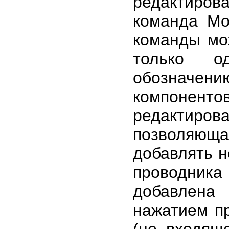
редактиров
команда Mo
команды мо
только о
обозначени
компоненто
редактир
позволяю
добавлять н
проводника 
добавлена
нажатием п