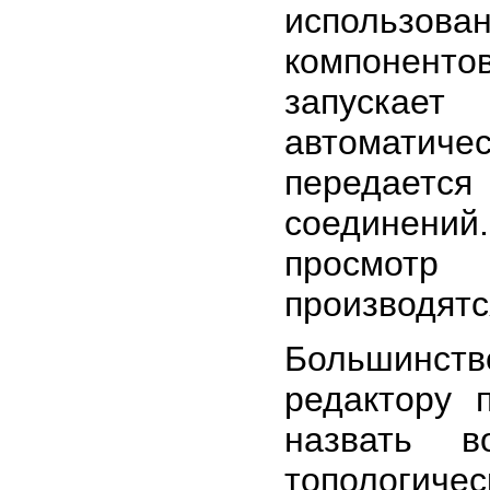
использо
компоненто
запускае
автоматиче
передаетс
соединений.
просмотр 
производятс
Большинст
редактору 
назвать в
топологичес