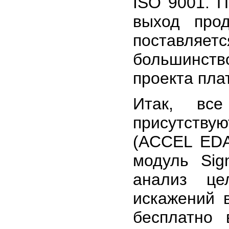
ISO 9001. 
выход прод
поставляе
большинств
проекта плат
Итак, все
присутству
(ACCEL EDA
модуль Sign
анализ це
искажений 
бесплатно 