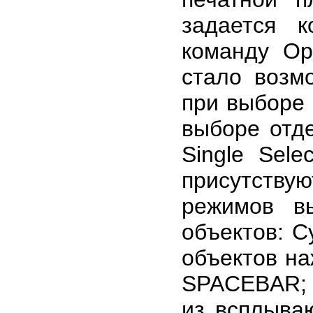
задается к
команду Opt
стало возм
при выборе о
выборе отде
Single Sele
присутству
режимов в
объектов: C
объектов н
SPACEBAR; и
из всплыва