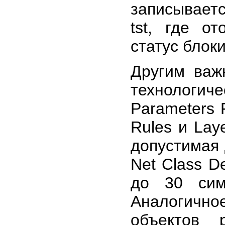
записывает
tst, где о
статус блок
Другим важ
технологи
Parameters F
Rules и Lay
допустимая 
Net Class De
до 30 сим
Аналогичн
объектов 