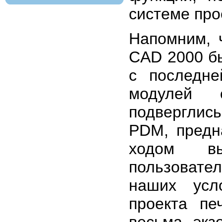
системе про
Напомним, 
CAD 2000 бы
с последн
модулей 
подверглис
PDM, предн
ходом вы
пользовател
наших усл
проекта пе