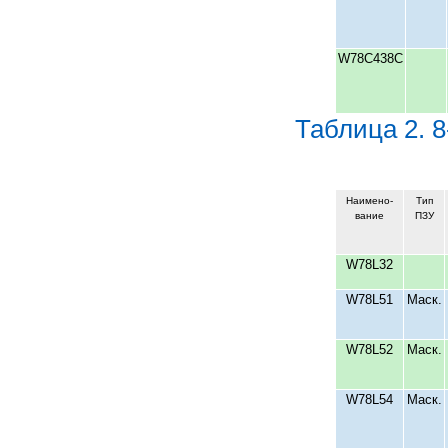
W78С438C
Таблица 2. 
Наимено-
Тип
вание
ПЗУ
W78L32
W78L51
Маск.
W78L52
Маск.
W78L54
Маск.