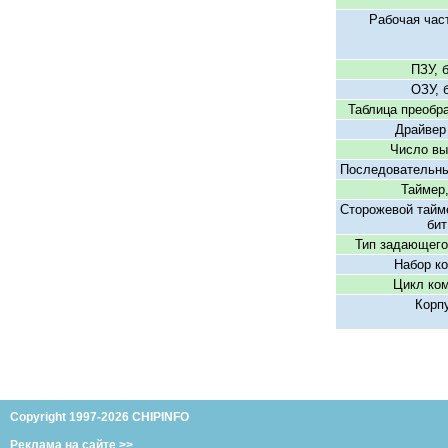
Рабочая час
ПЗУ, 
ОЗУ, 
Таблица преобра
Драйвер
Число вы
Последовательны
Таймер,
Сторожевой тайме
бит
Тип задающего
Набор к
Цикл ко
Корп
Copyright 1997-2026 CHIPINFO
Реклама на сайте >>