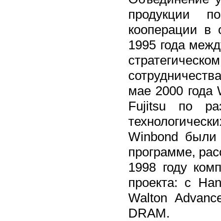
продукции п
кооперации в 
1995 года межд
стратегичес
сотрудничеств
мае 2000 года 
Fujitsu по р
технологичес
Winbond были
программе, расс
1998 году ком
проекта: с Ha
Walton Advanc
DRAM.