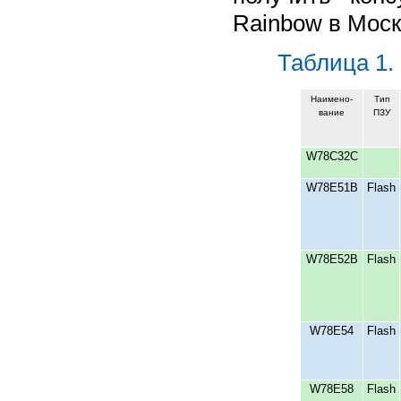
Rainbow в Моск
Таблица 1.
Наимено-
Тип
вание
ПЗУ
W78C32C
W78Е51В
Flash
W78Е52В
Flash
W78Е54
Flash
W78Е58
Flash