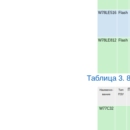
W78LE516
Flash
W78LЕ812
Flash
Таблица 3. 
П
Наимено-
Тип
вание
ПЗУ
W77C32