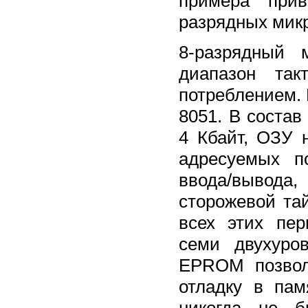
примера прив
разрядных мик
8-разрядный 
диапазон та
потреблением.
8051. В соста
4 Кбайт, ОЗУ 
адресуемых п
ввода/вывода
сторожевой та
всех этих пе
семи двухуро
EPROM позвол
отладку в па
никогда не б