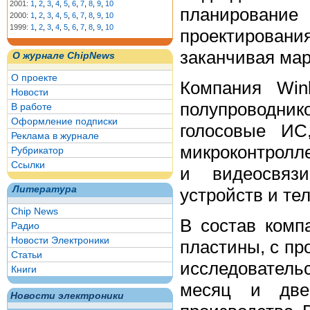
2001:
1
,
2
,
3
,
4
,
5
,
6
,
7
,
8
,
9
,
10
планирование
2000:
1
,
2
,
3
,
4
,
5
,
6
,
7
,
8
,
9
,
10
1999:
1
,
2
,
3
,
4
,
5
,
6
,
7
,
8
,
9
,
10
проектирован
заканчивая мар
О журнале ChipNews
О проекте
Компания Win
Новости
полупроводни
В работе
Оформление подписки
голосовые ИС
Реклама в журнале
микроконтролл
Рубрикатор
Ссылки
и видеосвязи
Литература
устройств и те
Chip News
В состав комп
Радио
Новости Электроники
пластины, с пр
Статьи
исследователь
Книги
месяц и две
Новости электроники