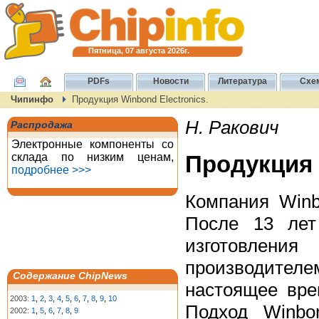
Пятница, 07 августа 2026г.
PDFs
Новости
Литература
Схе
Чипинфо
Продукция Winbond Electronics.
Н. Ракович
Распродажа
Электронные компоненты со
склада по низким ценам,
Продукция 
подробнее >>>
Компания Winb
После 13 лет
изготовлени
производите
Содержание ChipNews
настоящее вре
2003:
1
,
2
,
3
,
4
,
5
,
6
,
7
,
8
,
9
,
10
Подход Winbo
2002:
1
,
5
,
6
,
7
,
8
,
9