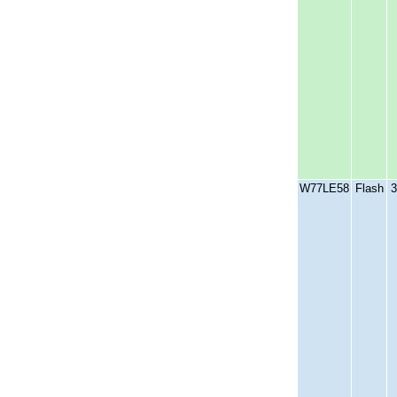
W77LЕ58
Flash