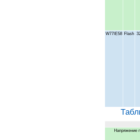
W77IE58
Flash
3
Табл
Напряжение п