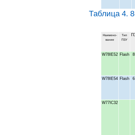
Таблица 4. 
П
Наимено-
Тип
вание
ПЗУ
W78IE52
Flash
8
W78IE54
Flash
6
W77IC32