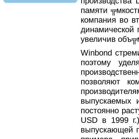
производства 
памяти ╦мкост
компания во в
динамической п
увеличив объ╦м
Winbond стрем
поэтому удел
производствен
позволяют ко
производител
выпускаемых и
постоянно раст
USD в 1999 г.
выпускающей п