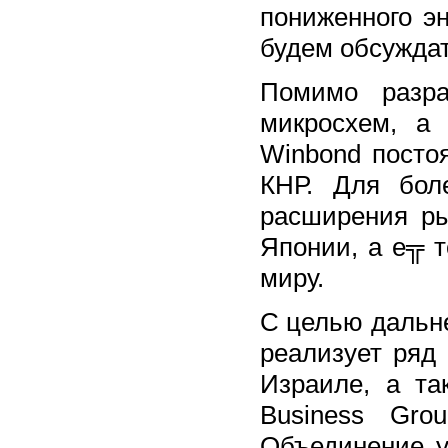
пониженного э
будем обсуждат
Помимо разра
микросхем, а
Winbond посто
КНР. Для бол
расширения р
Японии, а е╦ 
миру.
С целью дальне
реализует ряд
Израиле, а та
Business Gro
Объединение у