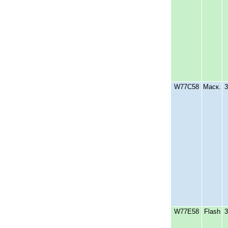
W77C58
Маск.
W77E58
Flash