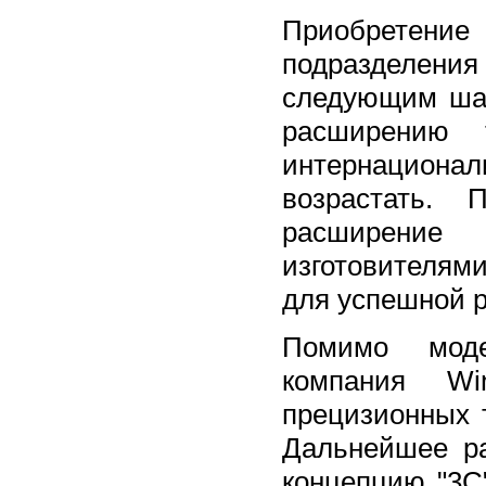
Приобретение 
подразделения
следующим шаг
расширению 
интернациона
возрастать. 
расширение 
изготовителям
для успешной р
Помимо моде
компания Wi
прецизионных 
Дальнейшее ра
концепцию "3С"