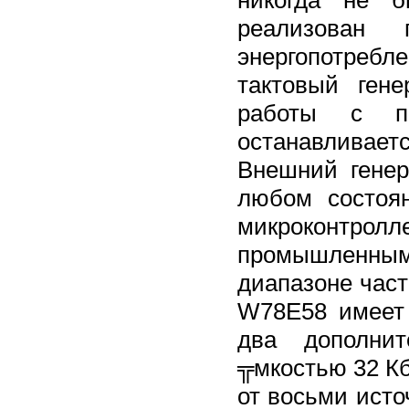
реализован 
энергопотреб
тактовый гене
работы с пе
останавливае
Внешний гене
любом состоян
микроконтро
промышленным
диапазоне част
W78E58 имеет 
два дополни
╦мкостью 32 Кб
от восьми исто