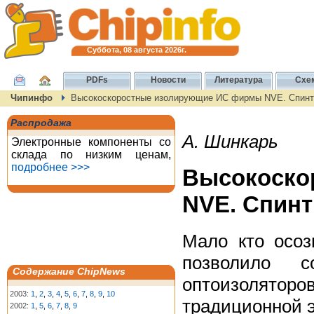
Суббота, 08 августа 2026г.
PDFs
Новости
Литература
Схе
Чипинфо
Высокоскоростные изолирующие ИС фирмы NVE. Спинт
Распродажа
А. Шинкарь
Электронные компоненты со
склада по низким ценам,
подробнее >>>
Высокоск
NVE. Спинт
Мало кто осоз
позволило с
Содержание ChipNews
оптоизоляторо
2003:
1
,
2
,
3
,
4
,
5
,
6
,
7
,
8
,
9
,
10
традиционной э
2002:
1
,
5
,
6
,
7
,
8
,
9