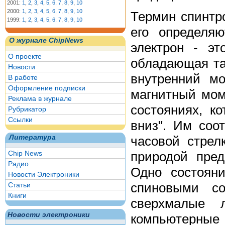
2001:
1
,
2
,
3
,
4
,
5
,
6
,
7
,
8
,
9
,
10
2000:
1
,
2
,
3
,
4
,
5
,
6
,
7
,
8
,
9
,
10
Термин спинтрон
1999:
1
,
2
,
3
,
4
,
5
,
6
,
7
,
8
,
9
,
10
его определя
О журнале ChipNews
электрон - эт
О проекте
обладающая так
Новости
внутренний м
В работе
Оформление подписки
магнитный мом
Реклама в журнале
состояниях, к
Рубрикатор
Ссылки
вниз". Им соо
часовой стрел
Литература
природой пре
Chip News
Радио
Одно состояни
Новости Электроники
спиновыми со
Статьи
Книги
сверхмалые 
Новости электроники
компьютерные 