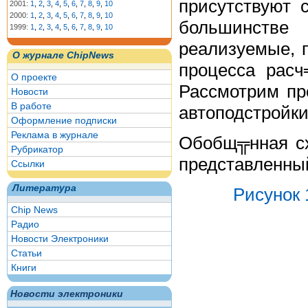
присутствуют 
2001:
1
,
2
,
3
,
4
,
5
,
6
,
7
,
8
,
9
,
10
2000:
1
,
2
,
3
,
4
,
5
,
6
,
7
,
8
,
9
,
10
большинстве
1999:
1
,
2
,
3
,
4
,
5
,
6
,
7
,
8
,
9
,
10
реализуемые, 
О журнале ChipNews
процесса расч
О проекте
Рассмотрим пр
Новости
В работе
автоподстройки
Оформление подписки
Реклама в журнале
Обобщ╦нная сх
Рубрикатор
представленны
Ссылки
Литература
Рисунок 
Chip News
Радио
Новости Электроники
Статьи
Книги
Новости электроники