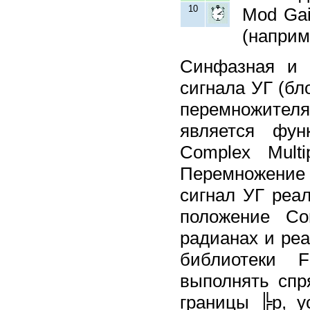
10
Mod Gai
(наприм
Синфазная и 
сигнала УГ (бл
перемножител
является фун
Complex Multi
Перемножение 
сигнал УГ реал
положение Co
радианах и реа
библиотеки F
выполнять спр
границы ╠p, у