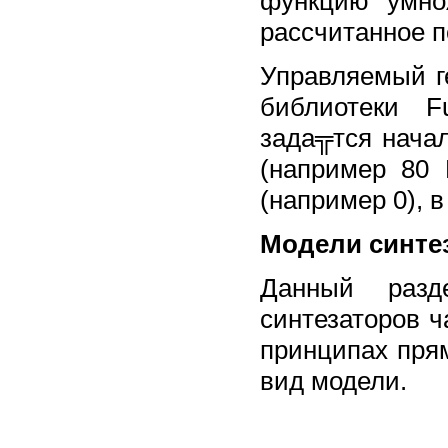
функцию умно
рассчитанное п
Управляемый ге
библиотеки F
зада╦тся начал
(например 80 
(например 0), 
Модели синте
Данный разд
синтезаторов ч
принципах пря
вид модели.