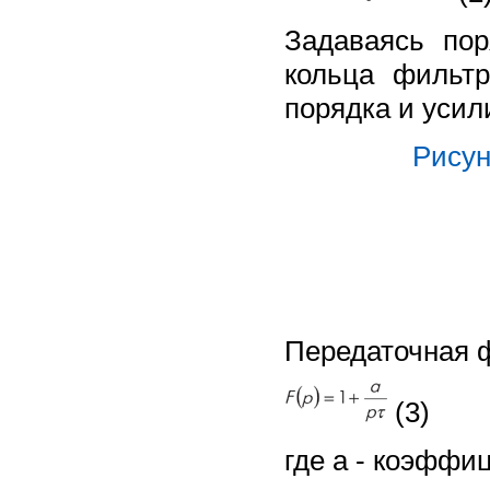
Задаваясь по
кольца фильтр
порядка и усил
Рисун
Передаточная 
(3)
где a - коэффи