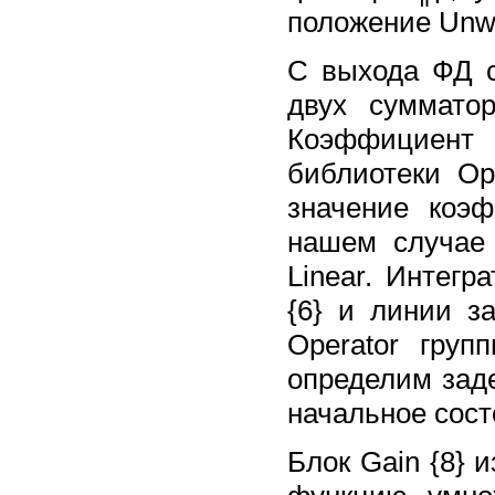
положение Unw
С выхода ФД с
двух суммато
Коэффициент 
библиотеки Op
значение коэф
нашем случае 
Linear. Интег
{6} и линии з
Operator груп
определим задер
начальное сост
Блок Gain {8} 