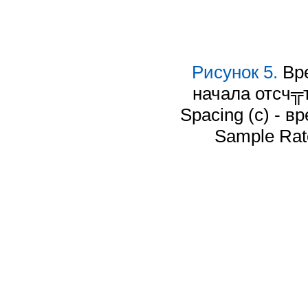
Рисунок 5.
Вре
начала отсч╦т
Spacing (с) - в
Sample Rate