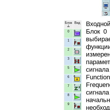
Входной
Блок
Вид
╧
Блок 0 
0
выбирае
1
функции
2
измерен
3
парамет
5
сигнал
Functio
6
Frequen
7
сигнал
8
началь
9
необход