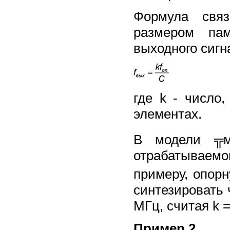
Формула свя
размером пам
выходного сигн
где k - число
элементах.
В модели ╦м
отрабатываем
примеру, опорн
синтезировать 
МГц, считая k =
Пример 2.