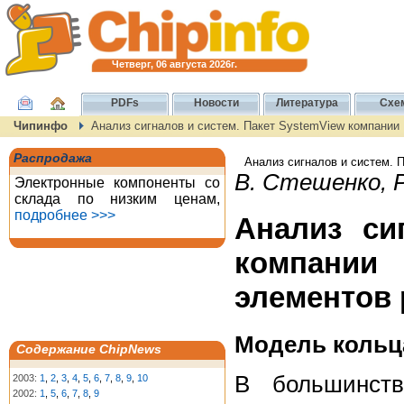
Четверг, 06 августа 2026г.
PDFs
Новости
Литература
Схе
Чипинфо
Анализ сигналов и систем. Пакет SystemView компании
Распродажа
Анализ сигналов и систем. 
В. Стешенко, Р
Электронные компоненты со
склада по низким ценам,
подробнее >>>
Анализ си
компании 
элементов
Модель коль
Содержание ChipNews
В большинств
2003:
1
,
2
,
3
,
4
,
5
,
6
,
7
,
8
,
9
,
10
2002:
1
,
5
,
6
,
7
,
8
,
9