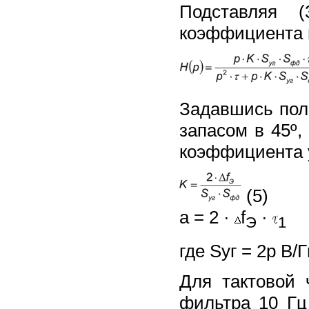
Подставляя 
коэффициента п
Задавшись пол
запасом в 45º
коэффициента у
(5)
a = 2 ·
f
·
Э
1
где Sуг = 2p В/Г
Для тактовой 
фильтра 10 Гц