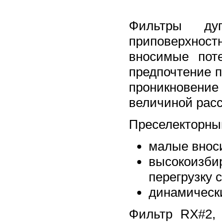
Фильтры ду
приповерхност
вносимые пот
предпочтение 
проникновение 
величиной расс
Преселекторны
малые внос
высокоизби
перегрузку 
динамически
Фильтр RX#2,