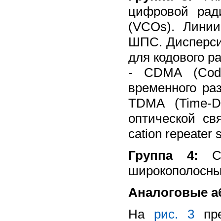
цифровой рад
(VCOs). Лини
ШПС. Дисперси
для кодового р
- CDMA (Code-
временного ра
TDMA (Time-Di
оптической связ
cation repeater 
Группа 4:
Си
широкополосных
Аналоговые а
На
рис. 3
пре