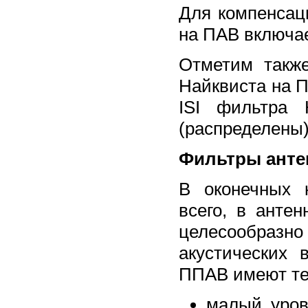
Для компенсац
на ПАВ включае
Отметим такж
Найквиста на 
ISI фильтра 
(распределены)
Фильтры анте
В оконечных 
всего, в анте
целесообразн
акустических
ППАВ имеют те 
малый уров