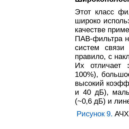
Этот класс фи
широко использ
качестве приме
ПАВ-фильтра н
систем связи
правило, с нак
Их отличает 
100%), большо
высокий коэффи
и 40 дБ), мал
(~0,6 дБ) и ли
Рисунок 9.
АЧХ 