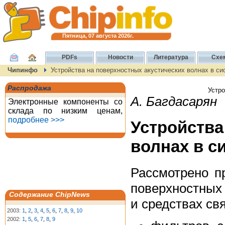
Пятница, 07 августа 2026г.
PDFs
Новости
Литература
Схе
Чипинфо
Устройства на поверхностных акустических волнах в си
Распродажа
Устро
А. Багдасарян
Электронные компоненты со
склада по низким ценам,
подробнее >>>
Устройств
волнах в с
Рассмотрено п
поверхностных
Содержание ChipNews
и средствах свя
2003:
1
,
2
,
3
,
4
,
5
,
6
,
7
,
8
,
9
,
10
2002:
1
,
5
,
6
,
7
,
8
,
9