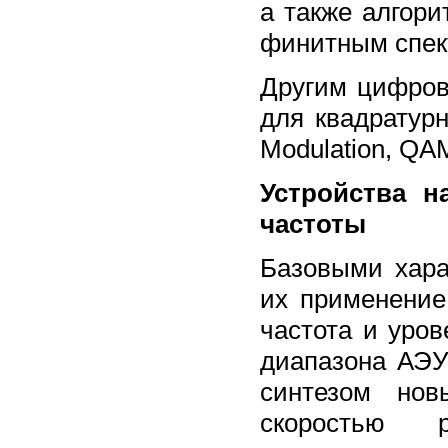
а также алгор
финитным спек
Другим цифров
для квадратурн
Modulation, Q
Устройства н
частоты
Базовыми хара
их применение
частота и уро
диапазона АЭУ
синтезом нов
скоростью р