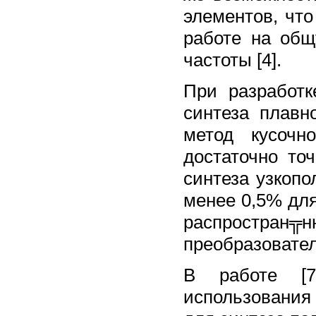
элементов, чт
работе на общ
частоты [4].
При разработ
синтеза плавн
метод кусочн
достаточно то
синтеза узкопо
менее 0,5% для
распростран╦
преобразовател
В работе [7
использовани