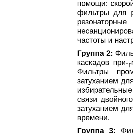
помощи: скоро
фильтры для 
резонатор
несанциониро
частоты и наст
Группа 2:
Филь
каскадов при╦
Фильтры про
затуханием для
избирательные
связи двойног
затуханием дл
времени.
Группа 3:
Фил