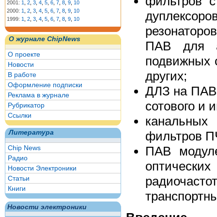
фильтров 
2001:
1
,
2
,
3
,
4
,
5
,
6
,
7
,
8
,
9
,
10
2000:
1
,
2
,
3
,
4
,
5
,
6
,
7
,
8
,
9
,
10
дуплексор
1999:
1
,
2
,
3
,
4
,
5
,
6
,
7
,
8
,
9
,
10
резонаторо
О журнале ChipNews
ПАВ для а
О проекте
подвижных 
Новости
других;
В работе
Оформление подписки
ДЛЗ на ПАВ
Реклама в журнале
сотового и 
Рубрикатор
Ссылки
канальных
фильтров П
Литература
ПАВ модуле
Chip News
Радио
оптически
Новости Электроники
радиочас
Статьи
Книги
транспортны
Новости электроники