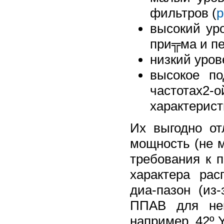
фильтров (
р
высокий ур
при╦ма и пе
низкий уров
высокое по
частотах2-
характерист
Их выгодно от
мощность (не м
требования к п
характера ра
диа-пазон (из
ППАВ для нек
например, 42º 