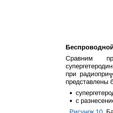
Беспроводной
Сравним пр
супергетероди
при радиопри╦
представлены б
супергетерод
с разнесение
Рисунок 10.
Ба