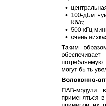
центральная
100-дБм чу
Кб/с;
500-кГц мин
очень низка
Таким образо
обеспечивает
потребляемую 
могут быть уве
Волоконно-опт
ПАВ-модули в
применяться в
примеров их 