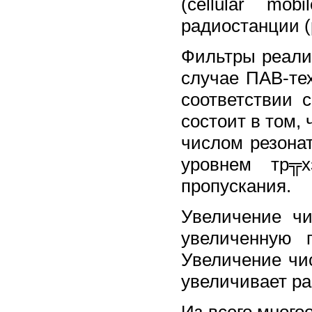
(cellular mo
радиостанции (p
Фильтры реализ
случае ПАВ-те
соответствии 
состоит в том
числом резона
уровнем тр╦х
пропускания.
Увеличение чи
увеличенную 
Увеличение чи
увеличивает ра
Из всего много