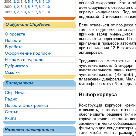
2001:
1
,
2
,
3
,
4
,
5
,
6
,
7
,
8
,
9
,
10
основой микрофона. Как и о
2000:
1
,
2
,
3
,
4
,
5
,
6
,
7
,
8
,
9
,
10
демпфирующего отверстия с э
образуя конденсатор. Под в
1999:
1
,
2
,
3
,
4
,
5
,
6
,
7
,
8
,
9
,
10
подложкой. Эти изменения изм
О журнале ChipNews
Если отвлечься от процесса
том, как поддерживается зар
О проекте
причине заряд уменьшится 
вызывается перегревом. По 
Новости
припаяны в процессе автомат
В работе
при напряжении 12 В закачи
активирован.
Оформление подписки
Реклама в журнале
Традиционно электретные
чувствительность благодаря
Рубрикатор
чувствительность очень быст
Ссылки
чувствительность (-42 дБВ)
плавающей диафрагме. Малый
Литература
микрофонов могут быть сдела
Chip News
Выбор корпуса
Радио
Конструкции корпусов крем
Новости Электроники
стоимость, высокую степень
Статьи
обеспечивать решение типич
Книги
корпус отвечает не только в
заключен в легко собираемый
фильтрующие конденсаторы д
Новости электроники
того, чтобы менять размер 