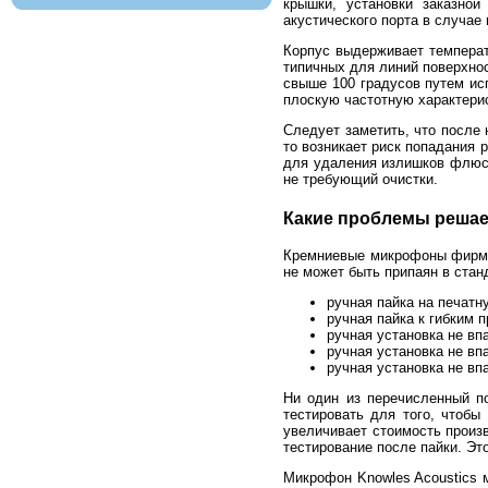
крышки, установки заказно
акустического порта в случае
Корпус выдерживает температ
типичных для линий поверхно
свыше 100 градусов путем ис
плоскую частотную характерис
Следует заметить, что после
то возникает риск попадания 
для удаления излишков флюса
не требующий очистки.
Какие проблемы реша
Кремниевые микрофоны фирмы
не может быть припаян в стан
ручная пайка на печатн
ручная пайка к гибким 
ручная установка не в
ручная установка не вп
ручная установка не в
Ни один из перечисленный п
тестировать для того, чтобы
увеличивает стоимость произ
тестирование после пайки. Эт
Микрофон Knowles Acoustics 