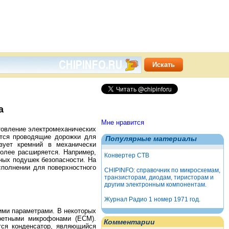
а
Мне нравится
отовление электромеханических
ются проводящие дорожки для
Популярные материалы
зует кремний в механически
более расширяется. Например,
Конвертер СТВ
ных подушек безопасности. На
сполнении для поверхностного
CHIPINFO: справочник по микросхемам,
транзисторам, диодам, тиристорам и
другим электронным компонентам.
Журнал Радио 1 номер 1971 год.
ми параметрами. В некоторых
ретными микрофонами (ECM).
Комментарии
тся конденсатор, являющийся