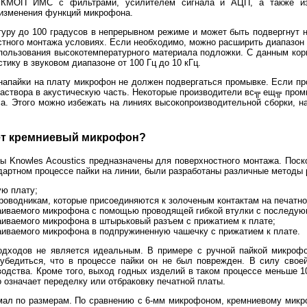
й КМОП ИМС с фильтрами, усилителем сигнала и АЦП, а также и
 изменения функций микрофона.
уру до 100 градусов в непрерывном режиме и может быть подвергнут н
стного монтажа условиях. Если необходимо, можно расширить диапазон 
пользования высокотемпературного материала подложки. С данным ко
тику в звуковом диапазоне от 100 Гц до 10 кГц.
 напайки на плату микрофон не должен подвергаться промывке. Если пр
раствора в акустическую часть. Некоторые производители вс╦ ещ╦ про
. Этого можно избежать на линиях высокопроизводительной сборки, н
ет кремниевый микрофон?
 Knowles Acoustics предназначены для поверхностного монтажа. Поск
дартном процессе пайки на линии, были разработаны различные методы 
ую плату;
проводникам, которые присоединяются к золоченым контактам на печатно
паиваемого микрофона с помощью проводящей гибкой втулки с последую
аиваемого микрофона в штырьковый разъем с прижатием к плате;
паиваемого микрофона в подпружиненную чашечку с прижатием к плате.
одходов не является идеальным. В примере с ручной пайкой микроф
 убедиться, что в процессе пайки он не был поврежден. В силу свое
водства. Кроме того, выход годных изделий в таком процессе меньше 1
о означает переделку или отбраковку печатной платы.
мал по размерам. По сравнению с 6-мм микрофоном, кремниевому микр