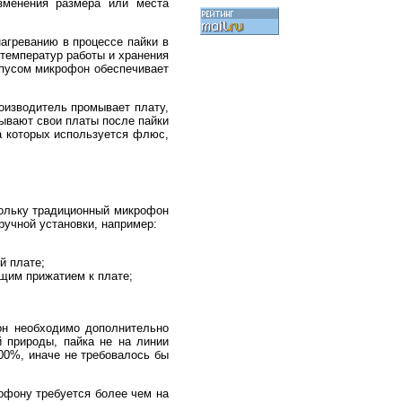
зменения размера или места
агреванию в процессе пайки в
температур работы и хранения
рпусом микрофон обеспечивает
оизводитель промывает плату,
мывают свои платы после пайки
а которых используется флюс,
ольку традиционный микрофон
ручной установки, например:
й плате;
щим прижатием к плате;
он необходимо дополнительно
й природы, пайка не на линии
00%, иначе не требовалось бы
офону требуется более чем на