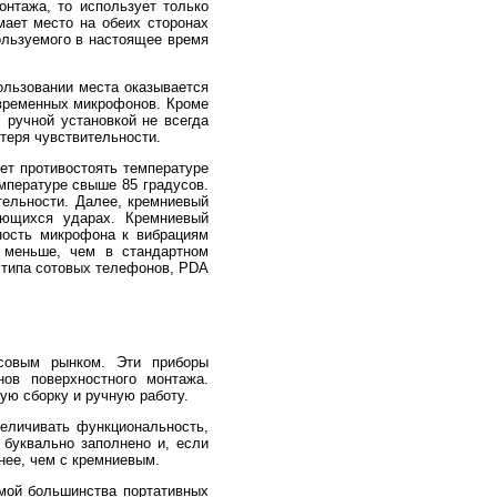
нтажа, то использует только
ает место на обеих сторонах
ользуемого в настоящее время
ользовании места оказывается
временных микрофонов. Кроме
 ручной установкой не всегда
теря чувствительности.
ет противостоять температуре
мпературе свыше 85 градусов.
ельности. Далее, кремниевый
яющихся ударах. Кремниевый
ьность микрофона к вибрациям
 меньше, чем в стандартном
х типа сотовых телефонов, PDA
совым рынком. Эти приборы
ов поверхностного монтажа.
ую сборку и ручную работу.
еличивать функциональность,
буквально заполнено и, если
нее, чем с кремниевым.
емой большинства портативных