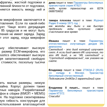
афрагмы, жесткой подложки и
дима
пишет в теме
Параметры биполярных
транзисторов серии КТ827
:
венной близости от подложки,
люди куплю транзистар кт 827А
еняется емкость между ней и
0688759652
ым микрофоном заключается в
тамара плохова
пишет в теме
Журнал
товления. Если по какой-либо
Радио 9 номер 1971 год.
:
как молоды мы были и как быстро
ует. Чаще всего деградация
пробежали годы кулотино самое
85 градусов и не могут быть
счастливое мое время
ления не имеет заряда. Заряд
 этот заряд, когда микрофон
Ивашка
пишет в теме
Параметры
отечественных излучающих диодов ИК
диапазона
:
ьку обеспечивают высокую
Светодиод - это диод который излучает
ь размер ECM-микрофона, его
свет. А если диод имеет ИК излучение, то
oustics обеспечивают высокую
это ИК диод, а не "ИК светодиод" и
"Светодиод инфракрасный", как указано на
ря запатентованной свободно
сайте.
стоимости, поскольку тысячи
Владимир
пишет в теме
2Т963А-2 (RUS)
со склада в Москве. Транзистор
биполярный отечественный
:
Подскажите 2т963а-2 гарантийный срок
меть малые размеры, низкую
изайна. Корпус должен также
Владимир II пишет...
пишет в теме
тных наводок. Разработанный
Параметры биполярных транзисторов
рофон в сборке (КМОП + MEMS)
серии КТ372
:
Спасибо!
ея. На подложке смонтированы
ую гибкость конструкции для
использования влагозащитной