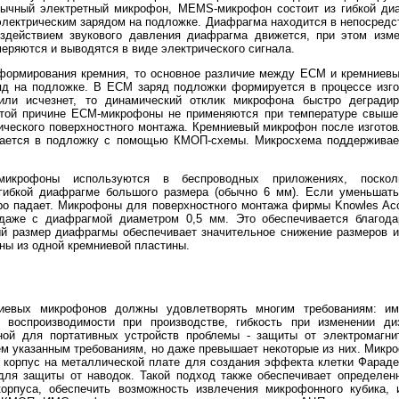
бычный электретный микрофон, MEMS-микрофон состоит из гибкой ди
лектрическим зарядом на подложке. Диафрагма находится в непосредст
оздействием звукового давления диафрагма движется, при этом изм
еряются и выводятся в виде электрического сигнала.
 формирования кремния, то основное различие между ECM и кремниев
яд на подложке. В ECM заряд подложки формируется в процессе изго
или исчезнет, то динамический отклик микрофона быстро деградир
этой причине ECM-микрофоны не применяются при температуре свыше 
ического поверхностного монтажа. Кремниевый микрофон после изготов
вается в подложку с помощью КМОП-схемы. Микросхема поддерживает
 микрофоны используются в беспроводных приложениях, поскол
 гибкой диафрагме большого размера (обычно 6 мм). Если уменьшат
ро падает. Микрофоны для поверхностного монтажа фирмы Knowles Ac
 даже с диафрагмой диаметром 0,5 мм. Это обеспечивается благода
 размер диафрагмы обеспечивает значительное снижение размеров и 
ны из одной кремниевой пластины.
ниевых микрофонов должны удовлетворять многим требованиям: и
 воспроизводимости при производстве, гибкость при изменении д
ной для портативных устройств проблемы - защиты от электромагни
сем указанным требованиям, но даже превышает некоторые из них. Мик
 корпус на металлической плате для создания эффекта клетки Фарад
ля защиты от наводок. Такой подход также обеспечивает определенн
корпуса, обеспечить возможность извлечения микрофонного кубика, 