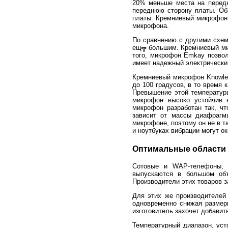
20% меньше места на передн
переднюю сторону платы. Об
платы. Кремниевый микрофон 
микрофона.
По сравнению с другими схем
ещ╦ большим. Кремниевый ми
того, микрофон Emkay позвол
имеет надежный электрический
Кремниевый микрофон Knowles
до 100 градусов, в то время
Превышение этой температур
микрофон высоко устойчив 
микрофон разработан так, чт
зависит от массы диафрагм
микрофоне, поэтому он не в т
и ноутбуках вибрации могут о
Оптимальные области
Сотовые и WAP-телефоны, 
выпускаются в большом объ
Производители этих товаров 
Для этих же производителей
одновременно снижая размер
изготовитель захочет добавит
Температурный диапазон, уст