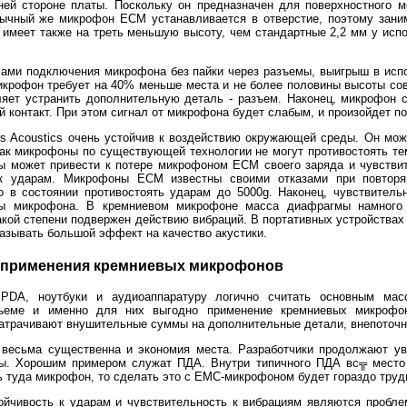
ей стороне платы. Поскольку он предназначен для поверхностного мо
ычный же микрофон ECM устанавливается в отверстие, поэтому заним
имеет также на треть меньшую высоту, чем стандартные 2,2 мм у исп
ами подключения микрофона без пайки через разъемы, выигрыш в исп
крофон требует на 40% меньше места и не более половины высоты со
яет устранить дополнительную деталь - разъем. Наконец, микрофон с
 контакт. При этом сигнал от микрофона будет слабым, и произойдет по
 Acoustics очень устойчив к воздействию окружающей среды. Он мож
 как микрофоны по существующей технологии не могут противостоять те
ы может привести к потере микрофоном ECM своего заряда и чувствит
к ударам. Микрофоны ECM известны своими отказами при повтор
о в состоянии противостоять ударам до 5000g. Наконец, чувствител
ы микрофона. В кремниевом микрофоне масса диафрагмы намного
акой степени подвержен действию вибраций. В портативных устройства
казывать большой эффект на качество акустики.
 применения кремниевых микрофонов
PDA, ноутбуки и аудиоаппаратуру логично считать основным мас
еме и именно для них выгодно применение кремниевых микрофон
затрачивают внушительные суммы на дополнительные детали, внепоточн
 весьма существенна и экономия места. Разработчики продолжают ув
ы. Хорошим примером служат ПДА. Внутри типичного ПДА вс╦ место 
ь туда микрофон, то сделать это с EMC-микрофоном будет гораздо труд
ойчивость к ударам и чувствительность к вибрациям являются пробл