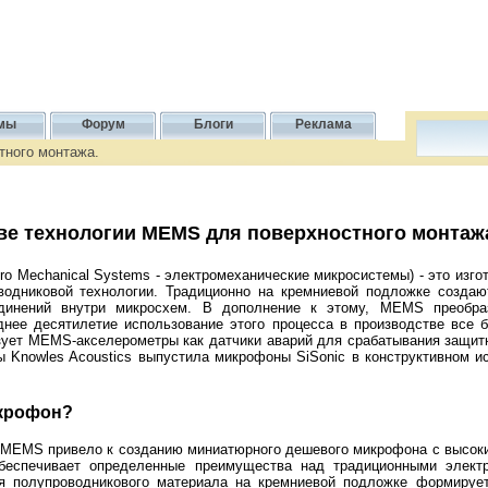
мы
Форум
Блоги
Реклама
тного монтажа.
е технологии MEMS для поверхностного монтаж
ro Mechanical Systems - электромеханические микросистемы) - это изг
водниковой технологии. Традиционно на кремниевой подложке созда
единений внутри микросхем. В дополнение к этому, MEMS преобра
нее десятилетие использование этого процесса в производстве все 
ует MEMS-акселерометры как датчики аварий для срабатывания защит
Knowles Acoustics выпустила микрофоны SiSonic в конструктивном и
икрофон?
 MEMS привело к созданию миниатюрного дешевого микрофона с высоки
обеспечивает определенные преимущества над традиционными элект
я полупроводникового материала на кремниевой подложке формируе