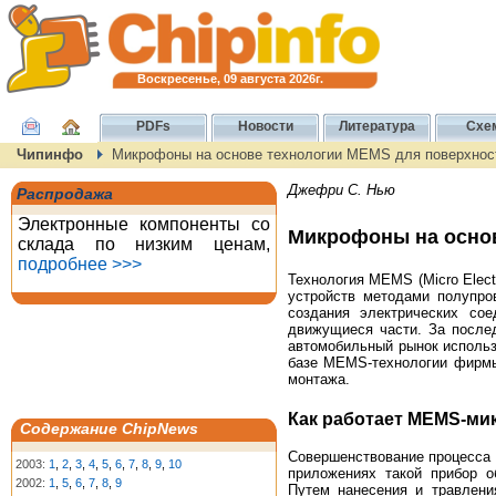
Воскресенье, 09 августа 2026г.
PDFs
Новости
Литература
Схе
Чипинфо
Микрофоны на основе технологии MEMS для поверхнос
Джефри С. Нью
Распродажа
Электронные компоненты со
Микрофоны на основ
склада по низким ценам,
подробнее >>>
Технология MEMS (Micro Elect
устройств методами полупро
создания электрических со
движущиеся части. За послед
автомобильный рынок использ
базе MEMS-технологии фирмы 
монтажа.
Как работает MEMS-м
Содержание ChipNews
Совершенствование процесса
2003:
1
,
2
,
3
,
4
,
5
,
6
,
7
,
8
,
9
,
10
приложениях такой прибор 
2002:
1
,
5
,
6
,
7
,
8
,
9
Путем нанесения и травлени