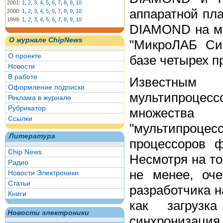
2001:
1
,
2
,
3
,
4
,
5
,
6
,
7
,
8
,
9
,
10
аппаратной пл
2000:
1
,
2
,
3
,
4
,
5
,
6
,
7
,
8
,
9
,
10
1999:
1
,
2
,
3
,
4
,
5
,
6
,
7
,
8
,
9
,
10
DIAMOND на м
О журнале ChipNews
"МикроЛАБ Си
О проекте
базе четырех 
Новости
В работе
Известным
Оформление подписки
мультипроцес
Реклама в журнале
Рубрикатор
множества 
Ссылки
"мультипроц
Литература
процессоров ф
Chip News
Несмотря на то
Радио
не менее, оче
Новости Электроники
Статьи
разработчика 
Книги
как загрузка
Новости электроники
синхронизация