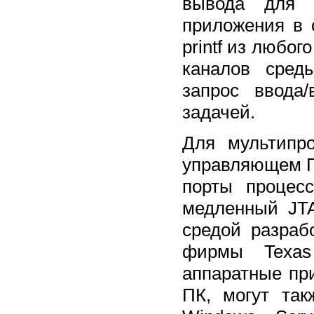
вывода для 
приложения в
printf из любо
каналов сред
запрос ввода
задачей.
Для мультипр
управляющем П
порты процес
медленный JTA
средой разра
фирмы Texas 
аппаратные пр
ПК, могут та