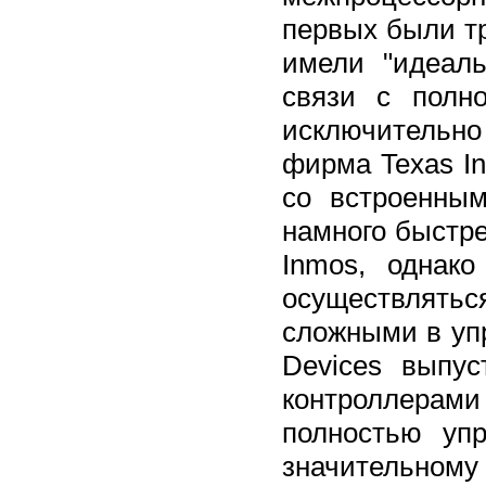
первых были т
имели "идеал
связи с полн
исключительно
фирма Texas I
со встроенны
намного быстр
Inmos, однак
осуществлятьс
сложными в уп
Devices выпу
контроллерам
полностью уп
значительному