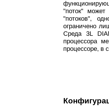
функционирую
"поток" может
"потоков", о
ограничено ли
Среда 3L DIA
процессора м
процессоре, в 
Конфигура