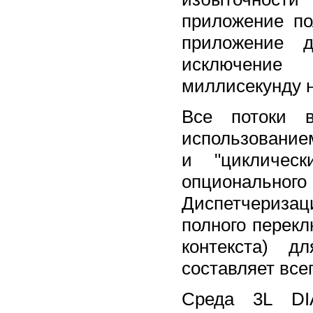
приложение пол
приложение д
исключение 
миллисекунду н
Все потоки 
использованием
и "циклическ
опционального 
Диспетчериза
полного перекл
контекста) 
составляет всег
Среда 3L DIA