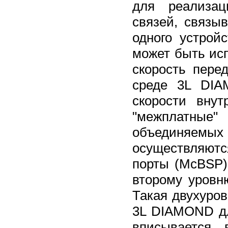
для реализац
связей, связы
одного устрой
может быть ис
скорость пере
среде 3L DIA
скорости вну
"межплатные
объединяем
осуществляют
порты (McBSP)
второму уровн
Такая двухуро
3L DIAMOND д
вписывается