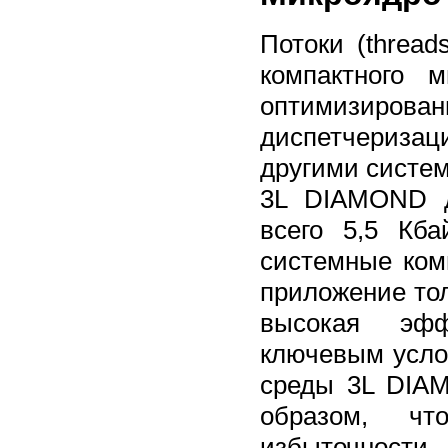
Потоки (threa
компактного 
оптимизиро
диспетчеризац
другими систе
3L DIAMOND д
всего 5,5 Кб
системные ком
приложение толь
высокая эфф
ключевым усло
среды 3L DIA
образом, ч
избыточности