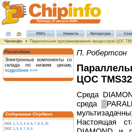
Пятница, 07 августа 2026г.
PDFs
Новости
Литература
Схе
Чипинфо
Параллельное программирование процессоров ЦОС TM
П. Робертсон
Распродажа
Электронные компоненты со
склада по низким ценам,
Параллель
подробнее >>>
ЦОС TMS32
Среда DIAMO
среда ▒PARALL
мультизадачн
Содержание ChipNews
Настоящая ст
2003:
1
,
2
,
3
,
4
,
5
,
6
,
7
,
8
,
9
,
10
DIAMOND и пр
2002:
1
,
5
,
6
,
7
,
8
,
9