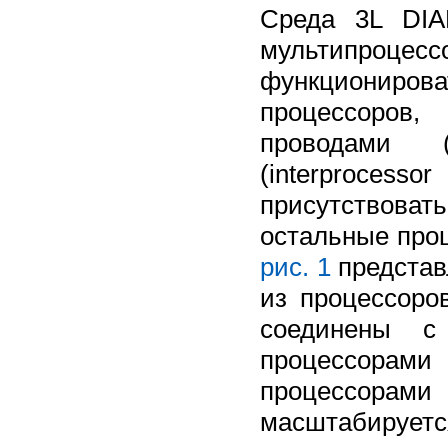
Среда 3L DIA
мультипроц
функциониро
процессоров
проводами 
(interprocesso
присутствоват
остальные про
рис. 1
представ
из процессоров
соединены с
процессорам
процессорами
масштабирует