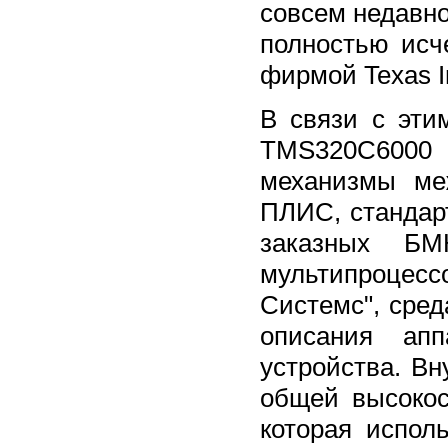
совсем недавн
полностью ис
фирмой Texas I
В связи с эти
TMS320C6000
механизмы ме
ПЛИС, стандарт
заказных Б
мультипроце
Системс", сре
описания апп
устройства. В
общей высокос
которая испол