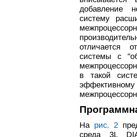
добавление н
систему расш
межпроцесс
производител
отличается о
системы с "о
межпроцессорн
в такой сист
эффективном
межпроцессорн
Программн
На
рис. 2
пред
среда 3L DI