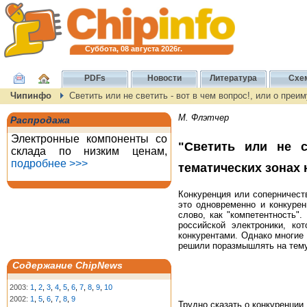
Суббота, 08 августа 2026г.
PDFs
Новости
Литература
Схе
Чипинфо
Светить или не светить - вот в чем вопрос!, или о пре
М. Флэтчер
Распродажа
Электронные компоненты со
"Светить или не с
склада по низким ценам,
подробнее >>>
тематических зонах 
Конкуренция или соперничеств
это одновременно и конкурен
слово, как "компетентность"
российской электроники, ко
конкурентами. Однако многие
решили поразмышлять на тему
Содержание ChipNews
2003:
1
,
2
,
3
,
4
,
5
,
6
,
7
,
8
,
9
,
10
2002:
1
,
5
,
6
,
7
,
8
,
9
Трудно сказать о конкуренции