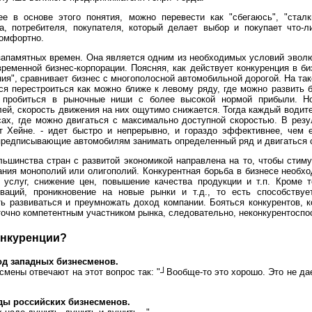
ее в основе этого понятия, можно перевести как "сбегаюсь", "стал
а, потребителя, покупателя, который делает выбор и покупает что-л
комфортно.
запамятных времен. Она является одним из необходимых условий эволю
еменной бизнес-корпорации. Поясняя, как действует конкуренция в би
я", сравнивает бизнес с многополосной автомобильной дорогой. На та
я перестроиться как можно ближе к левому ряду, где можно развить б
 пробиться в рыночные ниши с более высокой нормой прибыли. Н
ей, скорость движения на них ощутимо снижается. Тогда каждый водит
сах, где можно двигаться с максимально доступной скоростью. В резу
т Хейне. - идет быстро и непрерывно, и гораздо эффективнее, чем 
предписывающие автомобилям занимать определенный ряд и двигаться 
льшинства стран с развитой экономикой направлена на то, чтобы стим
ания монополий или олигополий. Конкурентная борьба в бизнесе необхо
 услуг, снижение цен, повышение качества продукции и т.п. Кроме т
ваций, проникновение на новые рынки и т.д., то есть способству
ть развиваться и преумножать доход компании. Бояться конкурентов, к
точно компетентным участником рынка, следовательно, неконкурентосп
онкуренции?
д западных бизнесменов.
мены отвечают на этот вопрос так: "┘Вообще-то это хорошо. Это не да
ды российских бизнесменов.