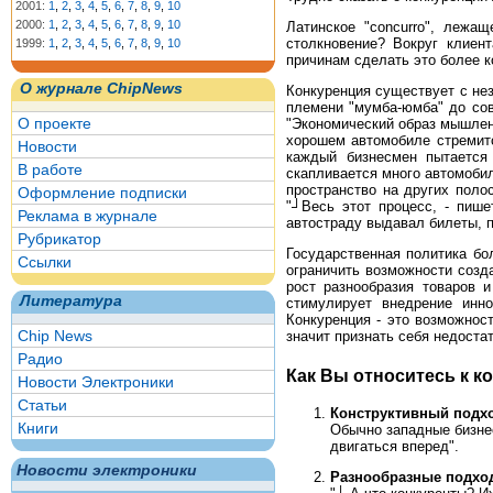
2001:
1
,
2
,
3
,
4
,
5
,
6
,
7
,
8
,
9
,
10
2000:
1
,
2
,
3
,
4
,
5
,
6
,
7
,
8
,
9
,
10
Латинское "concurro", лежащ
столкновение? Вокруг клиент
1999:
1
,
2
,
3
,
4
,
5
,
6
,
7
,
8
,
9
,
10
причинам сделать это более 
О журнале ChipNews
Конкуренция существует с не
племени "мумба-юмба" до совр
О проекте
"Экономический образ мышлени
хорошем автомобиле стремитс
Новости
каждый бизнесмен пытается
В работе
скапливается много автомобил
пространство на других поло
Оформление подписки
"┘Весь этот процесс, - пише
Реклама в журнале
автостраду выдавал билеты, 
Рубрикатор
Государственная политика бо
Ссылки
ограничить возможности созд
рост разнообразия товаров и
Литература
стимулирует внедрение инно
Конкуренция - это возможнос
Chip News
значит признать себя недоста
Радио
Как Вы относитесь к к
Новости Электроники
Статьи
Конструктивный подхо
Книги
Обычно западные бизнес
двигаться вперед".
Новости электроники
Разнообразные подхо