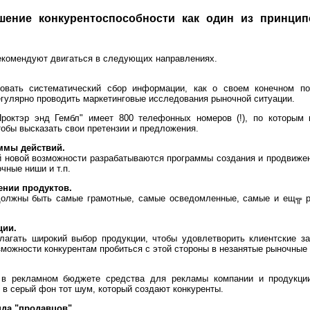
ение конкурентоспособности как один из принцип
екомендуют двигаться в следующих направлениях.
зовать систематический сбор информации, как о своем конечном по
егулярно проводить маркетинговые исследования рыночной ситуации.
Проктэр энд Гембл" имеет 800 телефонных номеров (!), по которым 
тобы высказать свои претензии и предложения.
ммы действий.
 новой возможности разрабатываются программы создания и продвижен
чные ниши и т.п.
ении продуктов.
олжны быть самые грамотные, самые осведомленные, самые и ещ╦ р
ции.
агать широкий выбор продукции, чтобы удовлетворить клиентские за
озможности конкурентам пробиться с этой стороны в незанятые рыночные
в рекламном бюджете средства для рекламы компании и продукци
 в серый фон тот шум, который создают конкуренты.
да "продавцов".