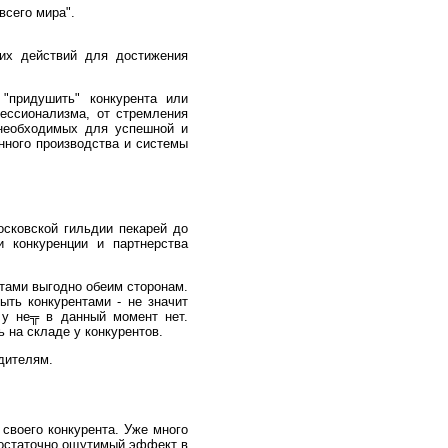
всего мира".
их действий для достижения
 "придушить" конкурента или
фессионализма, от стремления
 необходимых для успешной и
енного производства и системы
сковской гильдии пекарей до
и конкуренции и партнерства
нтами выгодно обеим сторонам.
ыть конкурентами - не значит
 у не╦ в данный момент нет.
ь на складе у конкурентов.
дителям.
 своего конкурента. Уже много
 достаточно ощутимый эффект в