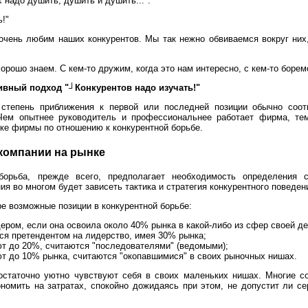
х надо душить, душить и душить...".
ь!"
чень любим наших конкурентов. Мы так нежно обвиваемся вокруг них,
орошо знаем. С кем-то дружим, когда это нам интересно, с кем-то боремс
вный подход "┘Конкурентов надо изучать!"
степень приближения к первой или последней позиции обычно соот
Чем опытнее руководитель и профессиональнее работает фирма, те
ке фирмы по отношению к конкурентной борьбе.
компании на рынке
борьба, прежде всего, предполагает необходимость определения 
ия во многом будет зависеть тактика и стратегия конкурентного поведен
е возможные позиции в конкурентной борьбе:
ером, если она освоила около 40% рынка в какой-либо из сфер своей д
ся претендентом на лидерство, имея 30% рынка;
ют до 20%, считаются "последователями" (ведомыми);
ют до 10% рынка, считаются "окопавшимися" в своих рыночных нишах.
статочно уютно чувствуют себя в своих маленьких нишах. Многие с
ономить на затратах, спокойно дожидаясь при этом, не допустит ли се