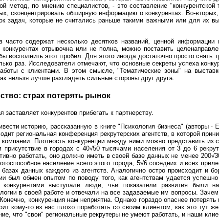
й метод, по мнению специалистов, - это составление "конкурентской 
ых, сконцентрировать обширную информацию о конкурентах. Во-вторых,
сок задач, которые не считались раньше такими важными или для их в
ов часто содержат несколько десятков названий, ценной информации 
 конкурентах отрывочна или не полна, можно поставить целенаправл
бы восполнить этот пробел. Для этого иногда достаточно просто снять т
лько раз. Исследователи отмечают, что основные секреты успеха конку
работы с клиентами. В этом смысле, "Тематические зоны" на выстав
ак нельзя лучше разглядеть сильные стороны друг друга.
ство: страх потерять рынок
я заставляет конкурентов прибегать к партнерству.
вести историю, рассказанную в книге "Психология бизнеса" (авторы -
одит региональная конференция рекрутерских агентств, в которой прин
 компании. Плотность конкуренции между ними можно представить из
 присутствие в городах с 40√50 тысячами населения от 3 до 6 рекруте
тивно работать, оно должно иметь в своей базе данных не менее 200√3
ботоспособное население всего этого города, 5√6 соседних и всех при
базах данных каждого из агентств. Аналогично остро происходит и бор
и был обмен опытом по поводу того, как агентствам удается успешно 
конкурентами выступали люди, чьи показатели развития были н
логии в своей работе и отвечали на все задаваемые им вопросы. Зачем
 "Конечно, конкуренция нам неприятна. Однако гораздо опаснее потерять 
оит кому-то из нас плохо поработать со своим клиентом, как это тут же
ие, что "свои" региональные рекрутеры не умеют работать, и наши кли