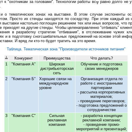
т к "охотникам за головами". Технологии работы вс╦ равно долго не 
.
и о тематических зонах на выставке. В этом случае экспоненты о
угом. Просто их стенды находятся по соседству. При этом каждый из 
я выставки настолько поглощен решением тех или иных вопросов, что п
е приходят на другие стенды. Чтобы целенаправленно "отбивать" клиент
ения в разработку стратегии "отбивания", в отслеживание чужих кли
ях и в подготовку сногсшибательных предложений на основе этой инфо
ставки. И вряд ли кто-то будет тратить на это время.
Таблица. Тематическая зона "Производители источников питания"
╧
Конкурент
Преимущества
Что делать?
1
"Компания А"
Широкая
Обучение и подготовка
дистрибьюторская
своих менеджеров
сеть
2
"Компания Б"
Хорошие связи на
Организация отдела по
международном
работе с иностранными
уровне
партнерами
- рассылка корпоративных
материалов;
- проведение переговоров;
- подготовка предложений о
сотрудничестве
3
"Компания С"
Сильная
- разработка концепции
рекламная
рекламной компании;
компания
- проведение промо-
мероприятий и презентаций;