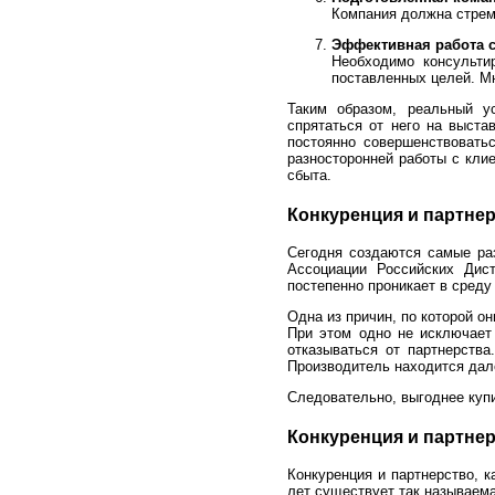
Компания должна стреми
Эффективная работа с
Необходимо консульти
поставленных целей. Мн
Таким образом, реальный ус
спрятаться от него на выста
постоянно совершенствовать
разносторонней работы с клие
сбыта.
Конкуренция и партне
Сегодня создаются самые ра
Ассоциации Российских Дист
постепенно проникает в среду
Одна из причин, по которой о
При этом одно не исключает 
отказываться от партнерств
Производитель находится дале
Следовательно, выгоднее купи
Конкуренция и партнер
Конкуренция и партнерство, к
лет существует так называема