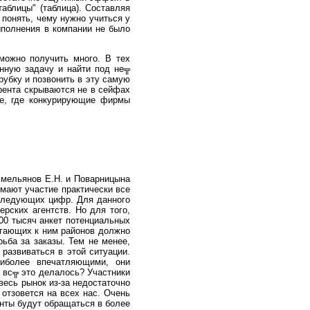
таблицы" (таблица). Составляя
 понять, чему нужно учиться у
ыполнения в компании не было
можно получить много. В тех
енную задачу и найти под не╦
рубку и позвонить в эту самую
рента скрываются не в сейфах
ке, где конкурирующие фирмы
 Емельянов Е.Н. и Поварницына
имают участие практически все
 следующих цифр. Для данного
рских агентств. Но для того,
00 тысяч анкет потенциальных
легающих к ним районов должно
ьба за заказы. Тем не менее,
развиваться в этой ситуации.
аиболее впечатляющими, они
 вс╦ это делалось? Участники
весь рынок из-за недостаточно
 отзовется на всех нас. Очень
енты будут обращаться в более