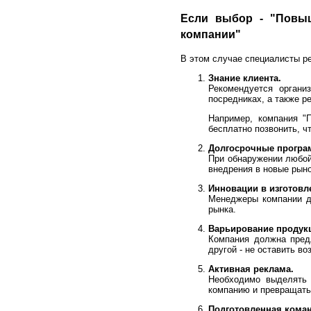
Если выбор - "Повыш
компании"
В этом случае специалисты р
Знание клиента.
Рекомендуется органи
посредниках, а также р
Например, компания "
бесплатно позвонить, ч
Долгосрочные програ
При обнаружении любой
внедрения в новые рыно
Инновации в изготовл
Менеджеры компании д
рынка.
Варьирование продук
Компания должна предл
другой - не оставить в
Активная реклама.
Необходимо выделять 
компанию и превращать
Подготовленная коман