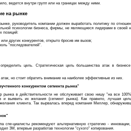
вило, ведется внутри групп или на границах между ними.
ие на рынке
ынке, руководитель компании должен выработать политику по отноше
альной психологии бизнеса, фирмы, не являющиеся лидерами в своей 
х позиций:
 или других конкурентов, открыто бросив им вызов;
роль "последователей".
определить цель. Стратегическая цель большинства атак в бизнесе
так, но стоит обратить внимание на наиболее эффективные из них.
неучтенного конкурентом сегмента рынка"
р рынка в действительности не обслуживает свою нишу "на все 100%
ов и выявить их желания (сегмент рынка). Как правило, лучшая цель
желания клиента. Так вырвалась вперед компания Миллер, обнаруживш
нок"
па спе-циалисты рекомендуют альтернативную стратегию - инновации
бедил 3М, впервые разработав технологии "сухого" копирования.