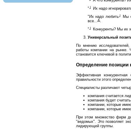
"┘ А что конкуренты? И
"┘ Их надо игнорироват
"Их надо любить┘ Мы о
все...╩.
"┘ Конкуренты? Мы их х
Универсальный позити
По мнению исследователей, 
работы компании на рынке. 
становится ключевой в полити
Определение позиции 
Эффективная конкурентная 
правильности этого определен
Специалисты различают четыр
компания считается лид
компания будет считать
компании, которые име
компании, которые име
При этом множество фирм до
"ведомых". Это позволяет эк
лидирующей группы.