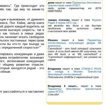
дима
пишет в теме
Параметры биполярных
киваюсь". Где происходит это
транзисторов серии КТ827
:
люди куплю транзистар кт 827А
ибо там, где ему по каким-то
0688759652
ции и выживания, от древнего
тамара плохова
пишет в теме
Журнал
знесе, Пол Хейне, автор книги
Радио 9 номер 1971 год.
:
как молоды мы были и как быстро
кой дороге каждый водитель на
пробежали годы кулотино самое
олее высокую скорость; так и
счастливое мое время
о как только в левых рядах
ель начинает искать свободное
льтате постоянных перестроек
Ивашка
пишет в теме
Параметры
отечественных излучающих диодов ИК
если бы кто-то при въезде на
диапазона
:
с определенной скоростью┘"
Светодиод - это диод который излучает
свет. А если диод имеет ИК излучение, то
улировать конкуренцию и даже
это ИК диод, а не "ИК светодиод" и
"Светодиод инфракрасный", как указано на
дима потребителям: возникает
сайте.
ого, интенсивная конкуренция
ет общему развитию отрасли.
оторые находятся рядом - это
Владимир
пишет в теме
2Т963А-2 (RUS)
особным.
со склада в Москве. Транзистор
биполярный отечественный
:
Подскажите 2т963а-2 гарантийный срок
Владимир II пишет...
пишет в теме
Параметры биполярных транзисторов
ет расслабляться и заставляет
серии КТ372
:
Спасибо!