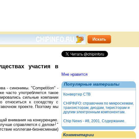
уществах участия в
Мне нравится
Популярные материалы
а - синонимы. "Сompetition" -
ке часто употребляется такое
Конвертер СТВ
трировались сильные компании
но относиться к соседству с
CHIPINFO: справочник по микросхемам,
тавочном проекте. Поэтому мы
транзисторам, диодам, тиристорам и
другим электронным компонентам.
щай внимания на конкуренцию.
Chip News - #8, 2001. Содержание.
о лучше справляется с делом┘"
тствие коллегам-бизнесменам)
Комментарии