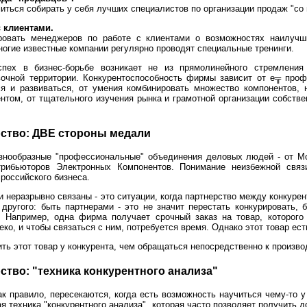
ться собирать у себя лучших специалистов по организации продаж "со 
 клиентами.
ровать менеджеров по работе с клиентами о возможностях наилучш
огие известные компании регулярно проводят специальные тренинги.
пех в бизнес-борьбе возникает не из прямолинейного стремления
вочной территории. Конкурентоспособность фирмы зависит от е╦ про
ся и развиваться, от умения комбинировать множество компонентов,
нтом, от тщательного изучения рынка и грамотной организации собств
рство: ДВЕ стороны медали
знообразные "профессиональные" объединения деловых людей - от Мо
рибьюторов Электронных Компонентов. Понимание неизбежной связ
 российского бизнеса.
ни неразрывно связаны - это ситуации, когда партнерство между конкуре
другого: быть партнерами - это не значит перестать конкурировать, б
а. Например, одна фирма получает срочный заказ на товар, которого
ко, и чтобы связаться с ним, потребуется время. Однако этот товар ест
ть этот товар у конкурента, чем обращаться непосредственно к произво
ство: "техника конкурентного анализа"
ак правило, пересекаются, когда есть возможность научиться чему-то у
я техника "конкурентного анализа", которая часто позволяет получить