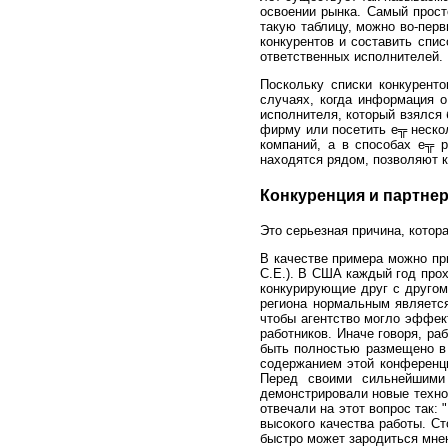
освоении рынка. Самый просто
такую таблицу, можно во-перв
конкурентов и составить спи
ответственных исполнителей.
Поскольку списки конкурент
случаях, когда информация о
исполнителя, который взялся 
фирму или посетить е╦ неско
компаний, а в способах е╦ 
находятся рядом, позволяют к
Конкуренция и партнер
Это серьезная причина, котора
В качестве примера можно при
С.Е.). В США каждый год прох
конкурирующие друг с другом
региона нормальным является
чтобы агентство могло эффек
работников. Иначе говоря, ра
быть полностью размещено в 
содержанием этой конференци
Перед своими сильнейшими 
демонстрировали новые техно
отвечали на этот вопрос так:
высокого качества работы. Ст
быстро может зародиться мнен