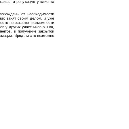
утаишь, а репутацию у клиента
свобождены от необходимости
них занят своим делом, и уже
росто не остается возможности
ов у других участников рынка,
ентов, в получение закрытой
рмации. Вряд ли это возможно