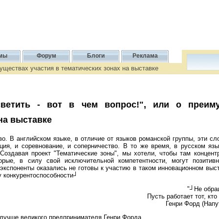
мы
Форум
Блоги
Реклама
имуществах участия в тематических зонах на выставке
ветить - вот в чем вопрос!", или о преим
на выставке
о. В английском языке, в отличие от языков романской группы, эти слов
ция, и соревнование, и соперничество. В то же время, в русском язы
. Создавая проект "Тематические зоны", мы хотели, чтобы там концен
торые, в силу свой исключительной компетентности, могут позитив
 экспоненты оказались не готовы к участию в таком инновационном выс
 конкурентоспособности┘
"┘Не обра
Пусть работает тот, кт
Генри Форд (Напу
 лучше великого предпринимателя Генри Форда.