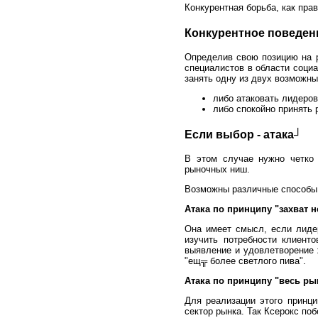
Конкурентная борьба, как пра
Конкурентное поведен
Определив свою позицию на р
специалистов в области соци
занять одну из двух возможны
либо атаковать лидеров
либо спокойно принять 
Если выбор - атака┘
В этом случае нужно четко 
рыночных ниш.
Возможны различные способы а
Атака по принципу "захват 
Она имеет смысл, если лиде
изучить потребности клиент
выявление и удовлетворение 
"ещ╦ более светлого пива".
Атака по принципу "весь ры
Для реализации этого принци
сектор рынка. Так Ксерокс по