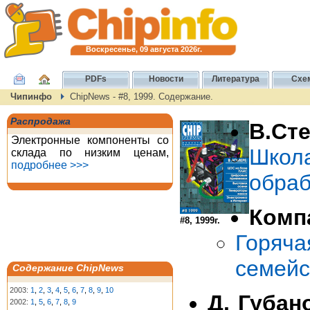
Воскресенье, 09 августа 2026г.
PDFs
Новости
Литература
Схе
Чипинфо
ChipNews - #8, 1999. Содержание.
Распродажа
В.Ст
Электронные компоненты со
Школ
склада по низким ценам,
подробнее >>>
обраб
Комп
#8, 1999г.
Горяч
семейс
Содержание ChipNews
2003:
1
,
2
,
3
,
4
,
5
,
6
,
7
,
8
,
9
,
10
Д. Губан
2002:
1
,
5
,
6
,
7
,
8
,
9