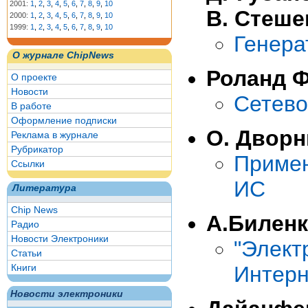
2001:
1
,
2
,
3
,
4
,
5
,
6
,
7
,
8
,
9
,
10
В. Стеше
2000:
1
,
2
,
3
,
4
,
5
,
6
,
7
,
8
,
9
,
10
1999:
1
,
2
,
3
,
4
,
5
,
6
,
7
,
8
,
9
,
10
Генера
О журнале ChipNews
Роланд Ф
О проекте
Новости
Сетево
В работе
Оформление подписки
О. Дворн
Реклама в журнале
Рубрикатор
Примен
Ссылки
ИС
Литература
Chip News
А.Билен
Радио
Новости Электроники
"Элек
Статьи
Книги
Интерн
Новости электроники