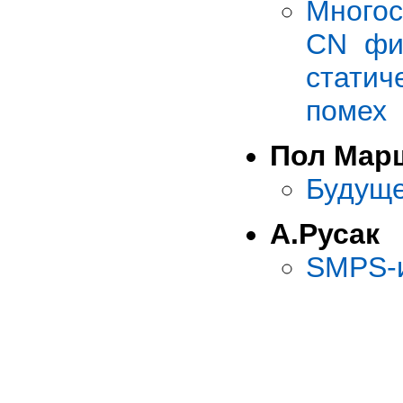
Многос
CN фи
статич
помех
Пол Мар
Будуще
А.Русак
SMPS-и