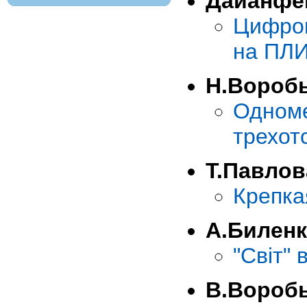
Дайанфе
Цифро
на ПЛ
Н.Вороб
Одном
трехот
Т.Павлов
Крепка
А.Билен
"Свiт" 
В.Вороб