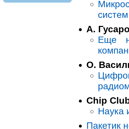
Микро
систем
А. Гусар
Еще н
компан
О. Васил
Цифро
радиом
Chip Clu
Наука 
Пакетик 