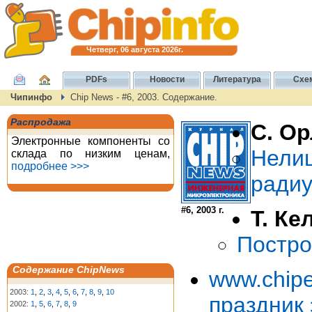
Четверг, 06 августа 2026г.
PDFs
Новости
Литература
Схе
Чипинфо
Chip News - #6, 2003. Содержание.
Распродажа
С. О
Электронные компоненты со
Нели
склада по низким ценам,
подробнее >>>
радиу
#6, 2003 г.
Т. Ке
Постро
Содержание ChipNews
www.chi
2003:
1
,
2
,
3
,
4
,
5
,
6
,
7
,
8
,
9
,
10
праздник 
2002:
1
,
5
,
6
,
7
,
8
,
9