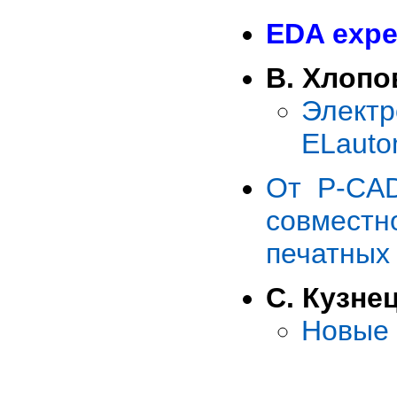
EDA expe
В. Хлопо
Элект
ELauto
От P-CAD
совмест
печатных
С. Кузне
Новые 