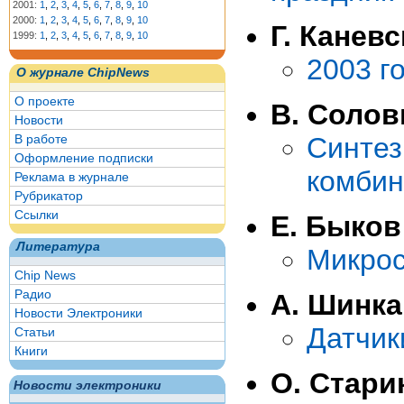
2001:
1
,
2
,
3
,
4
,
5
,
6
,
7
,
8
,
9
,
10
2000:
1
,
2
,
3
,
4
,
5
,
6
,
7
,
8
,
9
,
10
Г. Канев
1999:
1
,
2
,
3
,
4
,
5
,
6
,
7
,
8
,
9
,
10
2003 г
О журнале ChipNews
О проекте
В. Солов
Новости
В работе
Синт
Оформление подписки
комбин
Реклама в журнале
Рубрикатор
Ссылки
Е. Быков
Литература
Микрос
Chip News
Радио
А. Шинк
Новости Электроники
Датчик
Статьи
Книги
О. Стари
Новости электроники