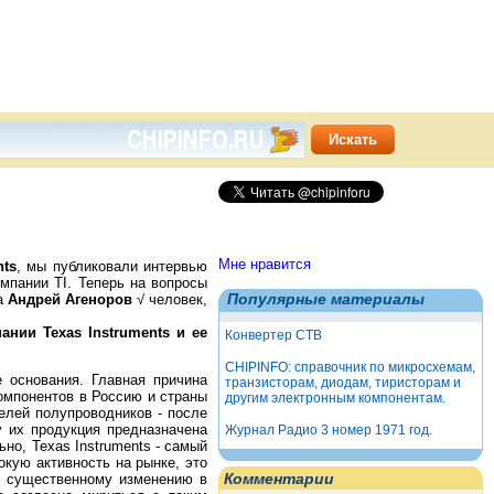
Мне нравится
nts
, мы публиковали интервью
мпании TI. Теперь на вопросы
Популярные материалы
а
Андрей Агеноров
√ человек,
нии Texas Instruments и ее
Конвертер СТВ
CHIPINFO: справочник по микросхемам,
 основания. Главная причина
транзисторам, диодам, тиристорам и
компонентов в Россию и страны
другим электронным компонентам.
елей полупроводников - после
у их продукция предназначена
Журнал Радио 3 номер 1971 год.
но, Texas Instruments - самый
кую активность на рынке, это
Комментарии
 к существенному изменению в