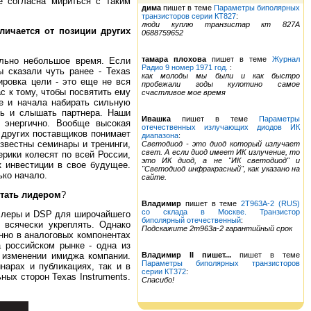
е согласна мириться с таким
дима
пишет в теме
Параметры биполярных
транзисторов серии КТ827
:
люди куплю транзистар кт 827А
личается от позиции других
0688759652
тамара плохова
пишет в теме
Журнал
ельно небольшое время. Если
Радио 9 номер 1971 год.
:
ы сказали чуть ранее - Texas
как молоды мы были и как быстро
ировка цели - это еще не вся
пробежали годы кулотино самое
с к тому, чтобы посвятить ему
счастливое мое время
е и начала набирать сильную
ть и слышать партнера. Наши
Ивашка
пишет в теме
Параметры
и энергично. Вообще высокая
отечественных излучающих диодов ИК
е других поставщиков понимает
диапазона
:
известны семинары и тренинги,
Светодиод - это диод который излучает
свет. А если диод имеет ИК излучение, то
рики колесят по всей России,
это ИК диод, а не "ИК светодиод" и
ак инвестиции в свое будущее.
"Светодиод инфракрасный", как указано на
ько начало.
сайте.
стать лидером
?
Владимир
пишет в теме
2Т963А-2 (RUS)
со склада в Москве. Транзистор
оллеры и DSP для широчайшего
биполярный отечественный
:
 всячески укреплять. Однако
Подскажите 2т963а-2 гарантийный срок
нно в аналоговых компонентах
 российском рынке - одна из
Владимир II пишет...
пишет в теме
- изменении имиджа компании.
Параметры биполярных транзисторов
нарах и публикациях, так и в
серии КТ372
:
ных сторон Texas Instruments.
Спасибо!