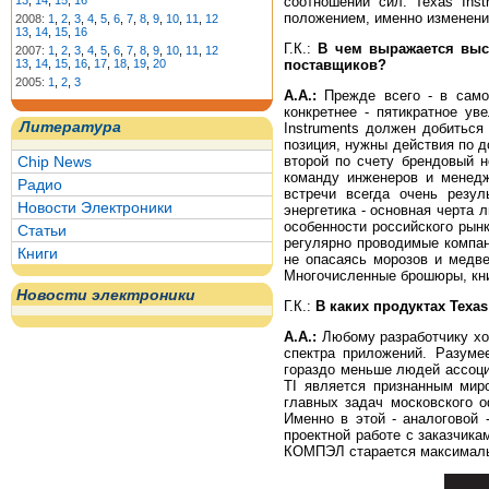
13
,
14
,
15
,
16
соотношении сил. Texas Ins
положением, именно изменение
2008:
1
,
2
,
3
,
4
,
5
,
6
,
7
,
8
,
9
,
10
,
11
,
12
13
,
14
,
15
,
16
Г.К.:
В чем выражается высо
2007:
1
,
2
,
3
,
4
,
5
,
6
,
7
,
8
,
9
,
10
,
11
,
12
13
,
14
,
15
,
16
,
17
,
18
,
19
,
20
поставщиков?
2005:
1
,
2
,
3
А.А.:
Прежде всего - в само
конкретнее - пятикратное ув
Литература
Instruments должен добиться
позиция, нужны действия по д
Chip News
второй по счету брендовый 
команду инженеров и менедж
Радио
встречи всегда очень резул
Новости Электроники
энергетика - основная черта 
особенности российского рынк
Статьи
регулярно проводимые компан
Книги
не опасаясь морозов и медвед
Многочисленные брошюры, книг
Новости электроники
Г.К.:
В каких продуктах Texa
А.А.:
Любому разработчику хор
спектра приложений. Разуме
гораздо меньше людей ассоци
TI является признанным мир
главных задач московского о
Именно в этой - аналоговой 
проектной работе с заказчика
КОМПЭЛ старается максимальн