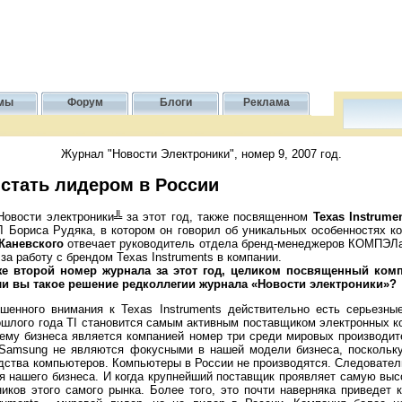
мы
Форум
Блоги
Реклама
Журнал "Новости Электроники", номер 9, 2007 год.
: стать лидером в России
Новости электроники╩ за этот год, также посвященном
Texas Instrume
Бориса Рудяка, в котором он говорил об уникальных особенностях ко
Каневского
отвечает руководитель отдела бренд-менеджеров КОМПЭЛ
а работу с брендом Texas Instruments в компании.
же второй номер журнала за этот год, целиком посвященный компа
ли вы такое решение редколлегии журнала «Новости электроники»?
енного внимания к Texas Instruments действительно есть серьезные
рошлого года TI становится самым активным поставщиком электронных 
бъему бизнеса является компанией номер три среди мировых производит
ни Samsung не являются фокусными в нашей модели бизнеса, поскольк
ства компьютеров. Компьютеры в России не производятся. Следователь
я нашего бизнеса. И когда крупнейший поставщик проявляет самую высо
иков этого самого рынка. Более того, это почти наверняка приведет