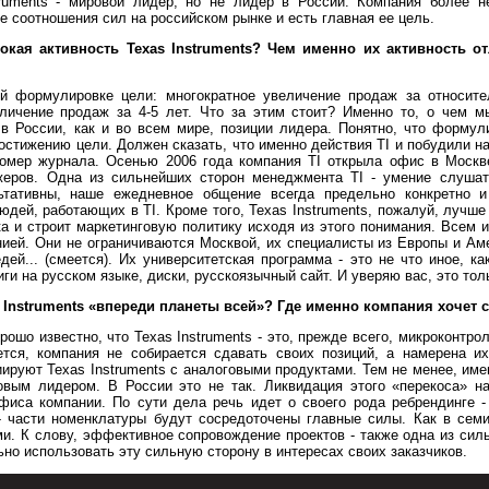
truments - мировой лидер, но не лидер в России. Компания более н
 соотношения сил на российском рынке и есть главная ее цель.
кая активность Texas Instruments? Чем именно их активность от
й формулировке цели: многократное увеличение продаж за относит
еличение продаж за 4-5 лет. Что за этим стоит? Именно то, о чем м
 в России, как и во всем мире, позиции лидера. Понятно, что формул
остижению цели. Должен сказать, что именно действия TI и побудили на
номер журнала. Осенью 2006 года компания TI открыла офис в Москв
еров. Одна из сильнейших сторон менеджмента TI - умение слуша
ьтативны, наше ежедневное общение всегда предельно конкретно 
людей, работающих в TI. Кроме того, Texas Instruments, пожалуй, лучш
а и строит маркетинговую политику исходя из этого понимания. Всем 
ией. Они не ограничиваются Москвой, их специалисты из Европы и Аме
ей... (смеется). Их университетская программа - это не что иное, к
и на русском языке, диски, русскоязычный сайт. И уверяю вас, это тол
s Instruments «впереди планеты всей»? Где именно компания хочет 
ошо известно, что Texas Instruments - это, прежде всего, микроконтр
ется, компания не собирается сдавать своих позиций, а намерена их
ируют Texas Instruments с аналоговыми продуктами. Тем не менее, име
овым лидером. В России это не так. Ликвидация этого «перекоса» на
фиса компании. По сути дела речь идет о своего рода ребрендинге 
- части номенклатуры будут сосредоточены главные силы. Как в семи
ми. К слову, эффективное сопровождение проектов - также одна из силь
о использовать эту сильную сторону в интересах своих заказчиков.