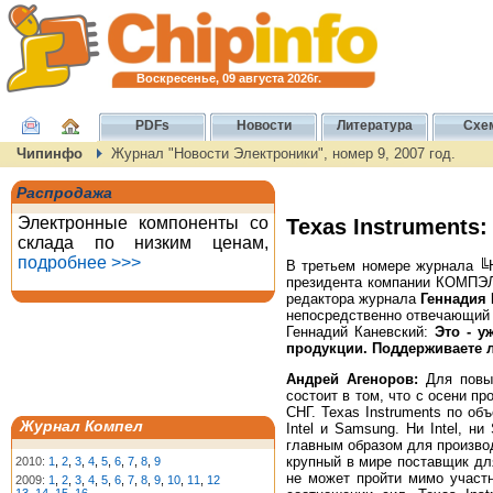
Воскресенье, 09 августа 2026г.
PDFs
Новости
Литература
Схе
Чипинфо
Журнал "Новости Электроники", номер 9, 2007 год.
Распродажа
Электронные компоненты со
Texas Instruments
склада по низким ценам,
подробнее >>>
В третьем номере журнала ╚
президента компании КОМПЭЛ 
редактора журнала
Геннадия 
непосредственно отвечающий з
Геннадий Каневский:
Это - у
продукции. Поддерживаете 
Андрей Агеноров:
Для повыш
состоит в том, что с осени п
СНГ. Texas Instruments пo о
Журнал Компел
Intel и Samsung. Ни Intel, 
главным образом для производ
крупный в мире поставщик дл
2010:
1
,
2
,
3
,
4
,
5
,
6
,
7
,
8
,
9
не может пройти мимо участн
2009:
1
,
2
,
3
,
4
,
5
,
6
,
7
,
8
,
9
,
10
,
11
,
12