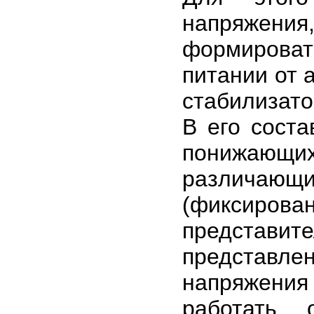
напряжения
формирова
питании от 
стабилизато
В его сост
понижающи
различающ
(фиксирова
представит
представл
напряжени
работать 