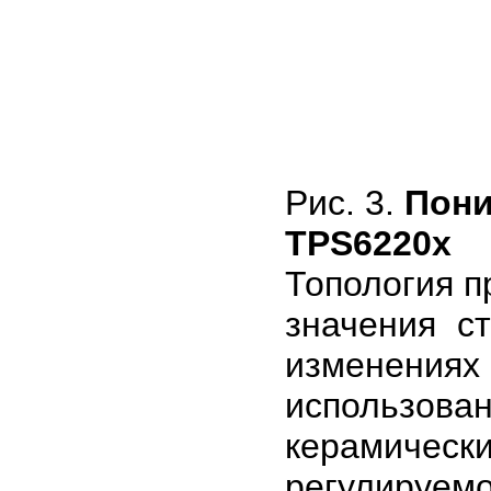
Рис. 3.
Пони
TPS6220x
Топология п
значения с
изменения
использов
керамиче
регулируе