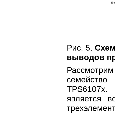
Рис. 5.
Схем
выводов пр
Рассмотри
семейств
TPS6107x.
является в
трехэлемен