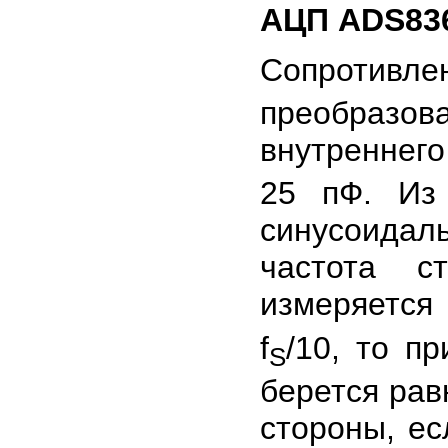
АЦП ADS836
Сопротивле
преобразов
внутреннег
25 пФ. Из 
синусоидал
частота с
измеряется 
f
/10, то п
S
берется рав
стороны, ес