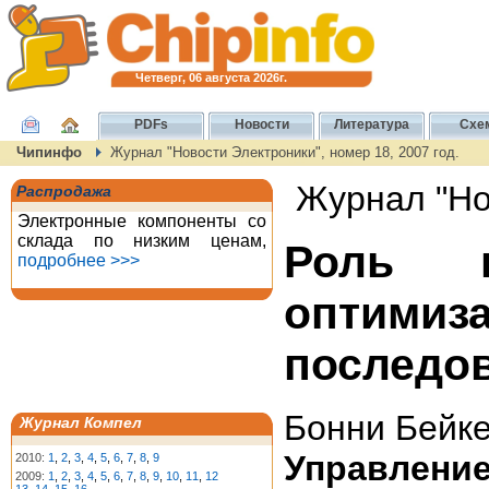
Четверг, 06 августа 2026г.
PDFs
Новости
Литература
Схе
Чипинфо
Журнал "Новости Электроники", номер 18, 2007 год.
Журнал "Нов
Распродажа
Электронные компоненты со
склада по низким ценам,
Роль в
подробнее >>>
опти
последо
Бонни Бейк
Журнал Компел
Управлен
2010:
1
,
2
,
3
,
4
,
5
,
6
,
7
,
8
,
9
2009:
1
,
2
,
3
,
4
,
5
,
6
,
7
,
8
,
9
,
10
,
11
,
12