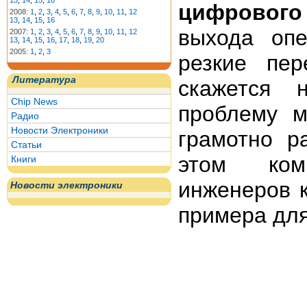
13
,
14
,
15
,
16
цифрового
2008:
1
,
2
,
3
,
4
,
5
,
6
,
7
,
8
,
9
,
10
,
11
,
12
13
,
14
,
15
,
16
выхода оп
2007:
1
,
2
,
3
,
4
,
5
,
6
,
7
,
8
,
9
,
10
,
11
,
12
13
,
14
,
15
,
16
,
17
,
18
,
19
,
20
2005:
1
,
2
,
3
резкие пер
Литература
скажется 
Chip News
проблему 
Радио
Новости Электроники
грамотно р
Статьи
этом комп
Книги
инженеров 
Новости электроники
примера для