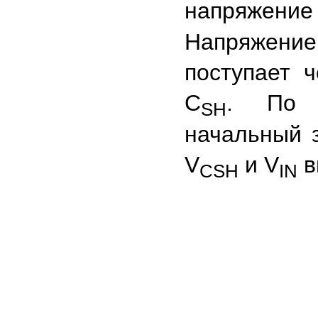
напряжение 
Напряжени
поступает 
С
. По м
SH
начальный 
V
и V
в
CSH
IN