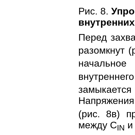
Рис. 8.
Упро
внутренних
Перед захва
разомкнут (
начально
внутреннег
замыкаетс
Напряжения
(рис. 8в) 
между C
и
IN