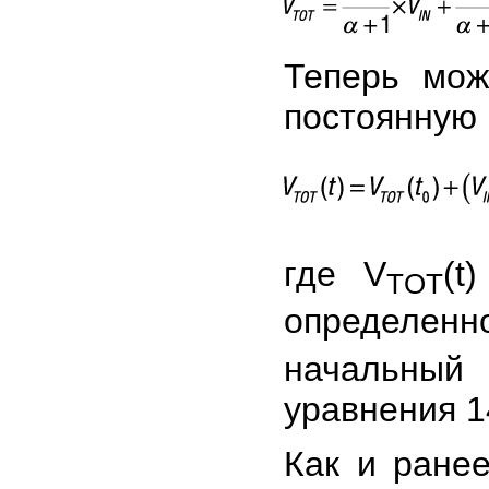
Теперь мо
постоянную 
где V
(t
TOT
определенно
начальный
уравнения 1
Как и ране