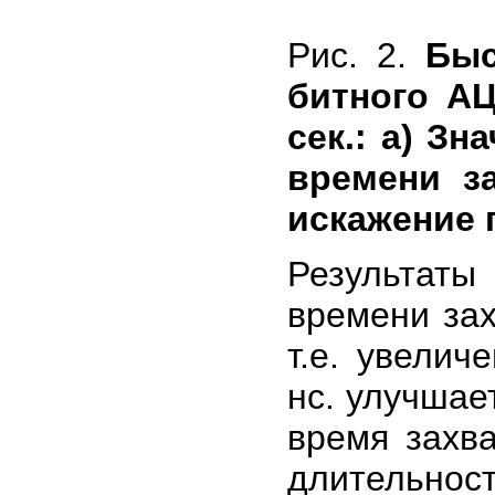
Рис. 2.
Быс
битного АЦ
сек.: a) З
времени з
искажение 
Результаты
времени зах
т.е. увелич
нс. улучшае
время захв
длительно