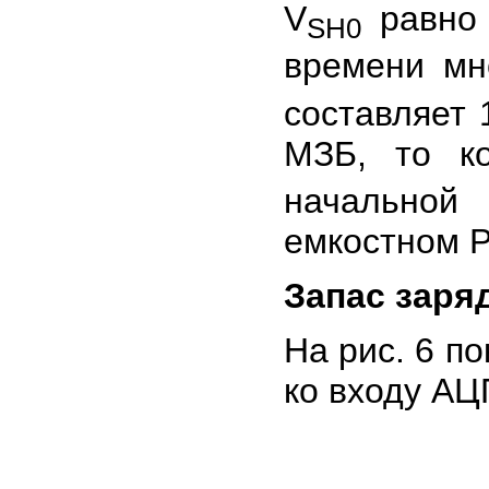
V
равно 
SH0
времени мн
составляет 
МЗБ, то к
начальной 
емкостном Р
Запас заря
На рис. 6 п
ко входу АЦ