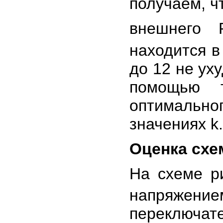
получаем, ч
внешнего 
находится в
до 12 не ух
помощью т
оптимальн
значениях k.
Оценка схе
На схеме р
напряжени
переключа