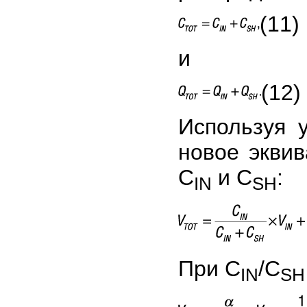
(11)
и
(12)
Используя 
новое экви
C
и С
:
IN
SH
При C
/C
IN
SH