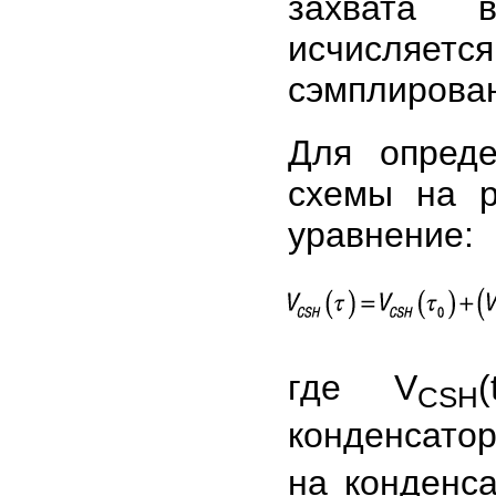
захвата 
исчисляетс
сэмплирован
Для опреде
схемы на р
уравнение:
где V
CSH
конденсато
на конденс