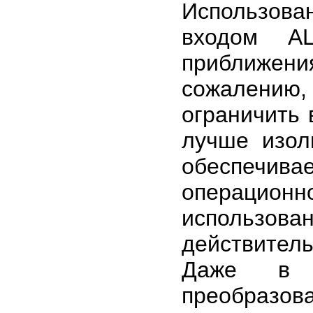
Использова
входом АЦ
приближени
сожалени
ограничить
лучше изол
обеспечив
операцион
использ
действител
Даже в т
преобразов