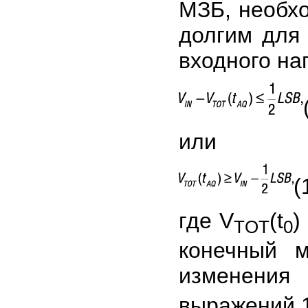
МЗБ, необхо
долгим для
входного на
или
(
где V
(t
)
TOT
0
конечный м
изменения
выражений 1