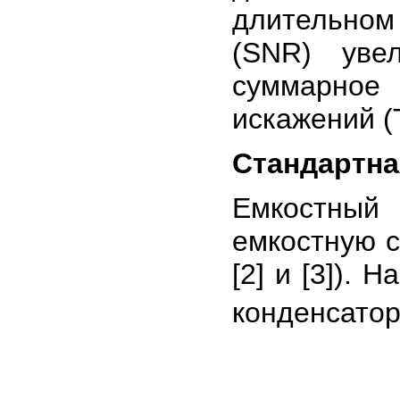
длительном
(SNR) уве
суммарное
искажений (T
Стандартн
Емкостный
емкостную с
[2] и [3]). Н
конденсатор