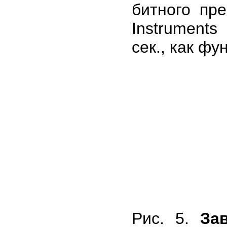
битного пр
Instruments
сек., как ф
Рис. 5.
За