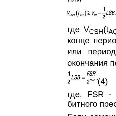
где V
(t
CSH
A
конце перио
или период
окончания п
(4)
где, FSR -
битного пре