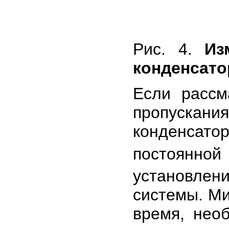
Рис. 4.
Из
конденсато
Если рассм
пропуска
конденсато
постоянной
установле
системы. Ми
время, нео