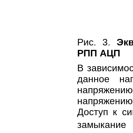
Рис. 3.
Эк
РПП АЦП
В зависимос
данное на
напряжению
напряжени
Доступ к с
замыкани