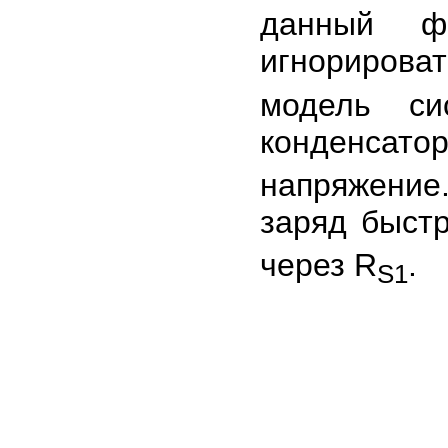
данный ф
игнорироват
модель с
конденсато
напряжение
заряд быст
через R
.
S1