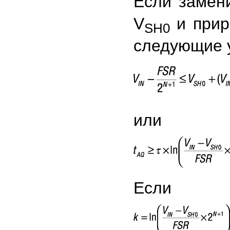
Если замен
V
и прир
SH0
следующие 
или
Если