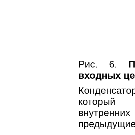
Рис. 6.
П
входных ц
Конденсат
который 
внутренни
предыдущи