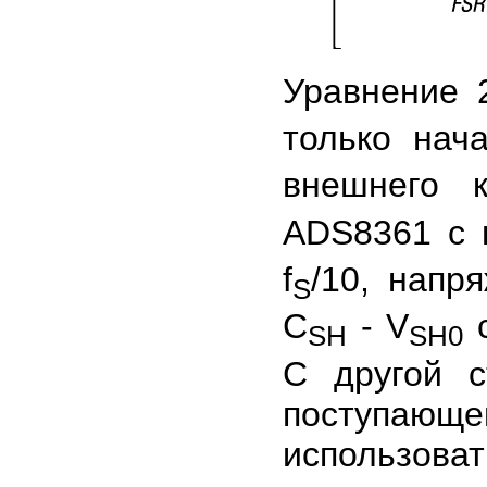
Уравнение 2
только нач
внешнего 
ADS8361 с н
f
/10, напр
S
C
- V
с
SH
SH0
С другой с
поступающ
использов