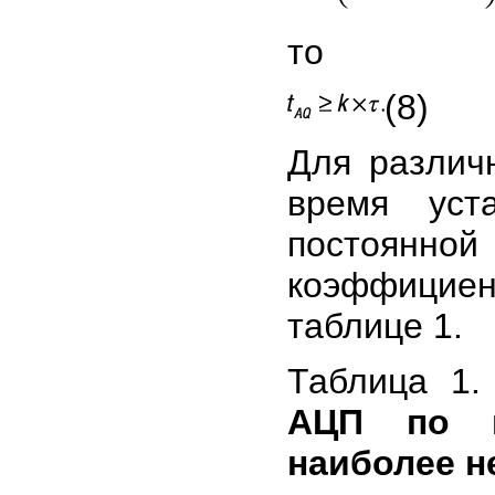
то
(8)
Для различ
время уст
постоянн
коэффицие
таблице 1.
Таблица 1
АЦП по в
наиболее н