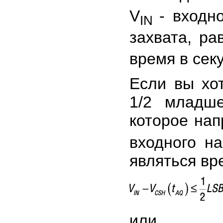
V
- входн
IN
захвата, р
время в сек
Если вы хо
1/2 младше
которое нап
входного н
являться вр
или