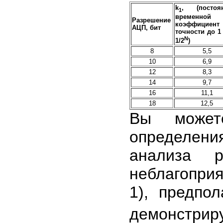
k
, (постоя
1
временной
Разрешение
коэффициент
АЦП, бит
точности до 1
N
1/2
)
8
5,5
10
6,9
12
8,3
14
9,7
16
11,1
18
12,5
Вы может
определени
анализа р
неблагопри
1), предпол
демонстрир