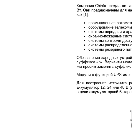
Компания Chinfa предлагает 
Вт. Они предназначены для н
как [1]:
промышленная автомати
оборудование телекомм
системы передачи и хр
охранно-пожарные сист
системы контроля досту
системы распределенно
системы резервного пит
Обозначения зарядных устройс
суффикса «*». Варианты модел
мы просим заменять суффикс 
Модули с функцией UPS имеют
Для построения источника 
аккумулятор 12, 24 или 48 В 
в цепи аккумуляторной батаре