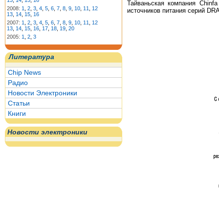
13
,
14
,
15
,
16
Тайваньская компания Chinf
2008:
1
,
2
,
3
,
4
,
5
,
6
,
7
,
8
,
9
,
10
,
11
,
12
источников питания серий DRA
13
,
14
,
15
,
16
2007:
1
,
2
,
3
,
4
,
5
,
6
,
7
,
8
,
9
,
10
,
11
,
12
13
,
14
,
15
,
16
,
17
,
18
,
19
,
20
2005:
1
,
2
,
3
Литература
Chip News
Радио
Новости Электроники
Статьи
Книги
Новости электроники