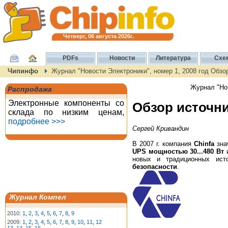
Четверг, 06 августа 2026г.
PDFs
Новости
Литература
Схе
Чипинфо
Журнал "Новости Электроники", номер 1, 2008 год Обзор
Журнал "Нов
Распродажа
Электронные компоненты со
Обзор источни
склада по низким ценам,
подробнее >>>
Сергей Кривандин
В 2007 г. компания
Chinfa
зна
UPS мощностью 30...480 Вт
новых и традиционных ист
безопасности
.
Журнал Компел
2010:
1
,
2
,
3
,
4
,
5
,
6
,
7
,
8
,
9
2009:
1
,
2
,
3
,
4
,
5
,
6
,
7
,
8
,
9
,
10
,
11
,
12