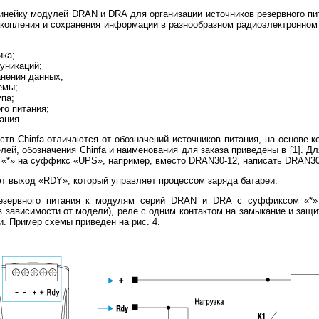
линейку модулей DRAN и DRA для организации источников резервного пи
акопления и сохранения информации в разнообразном радиоэлектронном 
ка;
уникаций;
анения данных;
емы;
па;
го питания;
ания.
тв Chinfa отличаются от обозначений источников питания, на основе 
ей, обозначения Chinfa и наименования для заказа приведены в [1]. Дл
«*» на суффикс «UPS», например, вместо DRAN30-12, написать DRAN30
 выход «RDY», который управляет процессом заряда батареи.
резервного питания к модулям серий DRAN и DRA с суффиксом «*»
(в зависимости от модели), реле с одним контактом на замыкание и за
и. Пример схемы приведен на рис. 4.