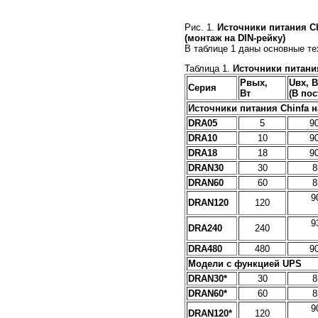
Рис. 1.
Источники питания C
(монтаж на DIN-рейку)
В таблице 1 даны основные т
Таблица 1.
Источники питания
Pвых,
Uвх, 
Серия
Вт
(В пос
Источники питания Chinfa 
DRA05
5
90
DRA10
10
90
DRA18
18
90
DRAN30
30
8
DRAN60
60
8
9
DRAN120
120
9
DRA240
240
DRA480
480
90
Модели с функцией
UPS
DRAN30*
30
8
DRAN60*
60
8
9
DRAN120*
120