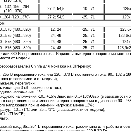
(210...370)
3...132, 186...264
27,2; 54,5
-10...71
125
(210...370)
...264 (120...370)
27,2; 54,5
-25...71
125x
дом
0...575 (480...820)
12, 24
-25...71
123,6
0...575 (480...820)
24, 48
-25...71
123,6х
0...575 (480...820)
24, 48
-25...71
124х
0...575 (480...820)
24, 48
-25...71
125,9х2
 или 380 В переменного тока. Варианты выходного напряжения можно в
имости от модели.
еобразователей Chinfa для монтажа на DIN-рейку:
.265 В переменного тока или 120...370 В постоянного тока; 90...132 и 18
 тока (в зависимости от модели);
ыкания, перегрузки;
ь изоляции 3 кВ переменного тока;
ходного напряжения ±1%;
ходного напряжения -10...+15%Uвых или 0...+15%Uвых (в зависимости о
го напряжения при изменении входного напряжения в диапазоне 90...26
го напряжения при изменении нагрузки: менее ±2%;
атур: -10...71°C или -25...71°C (в зависимости от модели);
L/CUL/TUV/CE;
льтр.
окий вход 85...264 В переменного тока, рассчитаны для работы в сетя
 боятся провалов входного сетевого напряжения 220 В/50 Гц.