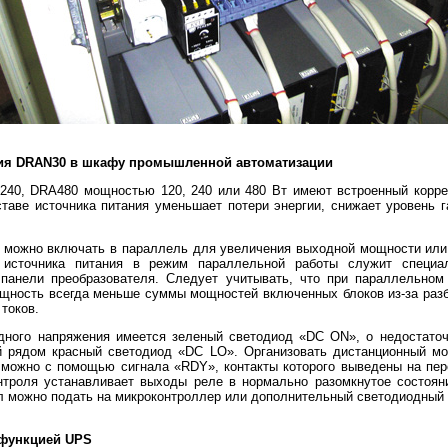
ия DRAN30 в шкафу промышленной автоматизации
40, DRA480 мощностью 120, 240 или 480 Вт имеют встроенный корр
таве источника питания уменьшает потери энергии, снижает уровень г
й можно включать в параллель для увеличения выходной мощности или 
 источника питания в режим параллельной работы служит специа
панели преобразователя. Следует учитывать, что при параллельном
ность всегда меньше суммы мощностей включенных блоков из-за разб
токов.
дного напряжения имеется зеленый светодиод «DC ON», о недостаточ
й рядом красный светодиод «DC LO». Организовать дистанционный мон
) можно с помощью сигнала «RDY», контакты которого выведены на пе
нтроля устанавливает выходы реле в нормально разомкнутое состояни
л можно подать на микроконтроллер или дополнительный светодиодный 
 функцией
UPS