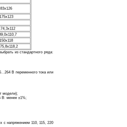
x83x126
175x123
х74,3х112
89,0х110,7
150х118
75,8х118,2
ыбрать из стандартного ряда:
6...264 В переменного тока или
т модели);
5 В: менее ±1%;
х с напряжением 110, 115, 220