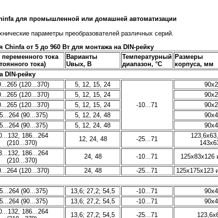
hinfa для промышленной или домашней автоматизации
ехнические параметры преобразователей различных серий.
 Chinfa от 5 до 960 Вт для монтажа на DIN-рейку
В переменного тока
Варианты
Температурный
Размеры
тоянного тока)
Uвых, В
диапазон, °C
корпуса, мм
на
DIN
-рейку
...265 (120...370)
5, 12, 15, 24
90x2
...265 (120...370)
5, 12, 15, 24
90x2
...265 (120...370)
5, 12, 15, 24
-10...71
90x2
5...264 (90...375)
5, 12, 24, 48
90x4
5...264 (90...375)
5, 12, 24, 48
90x4
0...132, 186...264
123,6x63
12, 24, 48
-25...71
(210...370)
143x6
3...132, 186...264
24, 48
-10...71
125x83x126 
(210...370)
...264 (120...370)
24, 48
-25...71
125x175x123 
5...264 (90...375)
13,6; 27,2; 54,5
-10...71
90x4
5...264 (90...375)
13,6; 27,2; 54,5
-10...71
90x4
0...132, 186...264
13,6; 27,2; 54,5
-25...71
123,6x