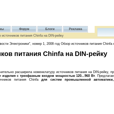
мы
Форум
Блоги
Реклама
 источников питания Chinfa на DIN-рейку
ости Электроники", номер 1, 2008 год Обзор источников питания Chinfa 
ков питания Chinfa на DIN-рейку
чительно расширила номенклатуру источников питания на DIN-рейку, 
и
изделия с трехфазным входом мощностью 120...960 Вт
. Предлага
очников питания Chinfa
для систем промышленной автоматики