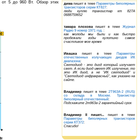
 от 5 до 960 Вт. Обзор этих
дима
пишет в теме
Параметры биполярных
транзисторов серии КТ827
:
люди куплю транзистар кт 827А
0688759652
тамара плохова
пишет в теме
Журнал
Радио 9 номер 1971 год.
:
как молоды мы были и как быстро
пробежали годы кулотино самое
счастливое мое время
Ивашка
пишет в теме
Параметры
отечественных излучающих диодов ИК
диапазона
:
Светодиод - это диод который излучает
свет. А если диод имеет ИК излучение, то
это ИК диод, а не "ИК светодиод" и
"Светодиод инфракрасный", как указано на
сайте.
Владимир
пишет в теме
2Т963А-2 (RUS)
со склада в Москве. Транзистор
биполярный отечественный
:
Подскажите 2т963а-2 гарантийный срок
Владимир II пишет...
пишет в теме
Параметры биполярных транзисторов
серии КТ372
:
Спасибо!