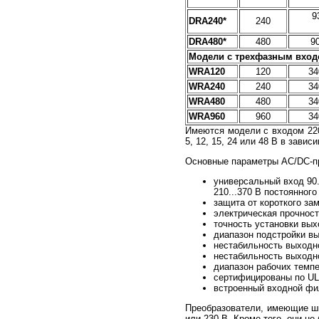
9
DRA240*
240
DRA480*
480
90
Модели с трехфазным вхо
WRA120
120
34
WRA240
240
34
WRA480
480
34
WRA960
960
34
Имеются модели с входом 220
5, 12, 15, 24 или 48 В в завис
Основные параметры AC/DC-пр
универсальный вход 90..
210...370 В постоянного
защита от короткого зам
электрическая прочност
точность установки вы
диапазон подстройки вы
нестабильность выходно
нестабильность выходно
диапазон рабочих темпер
сертифицированы по U
встроенный входной фи
Преобразователи, имеющие шир
или 230 В. Кроме того, они не