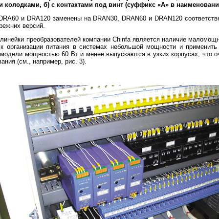
колодками, б) с контактами под винт (суффикс «A» в наименовани
DRA60 и DRA120 заменены на DRAN30, DRAN60 и DRAN120 соответств
режних версий.
линейки преобразователей компании Chinfa является наличие маломощны
и к организации питания в системах небольшой мощности и примени
 модели мощностью 60 Вт и менее выпускаются в узких корпусах, что 
ния (см., например, рис. 3).