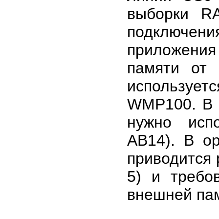
выборки R
подключе
приложения
памяти от
использует
WMP100. В 
нужно исп
AB14). В о
приводится 
5) и требо
внешней па