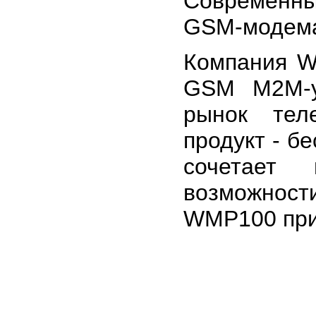
Современны
GSM-модема 
Компания W
GSM M2M-у
рынок тел
продукт - б
сочетает
возможност
WMP100 прив