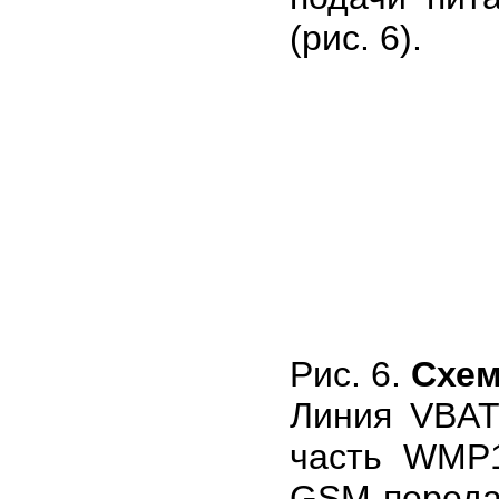
(рис. 6).
Рис. 6.
Схем
Линия VBAT
часть WMP1
GSM-переда