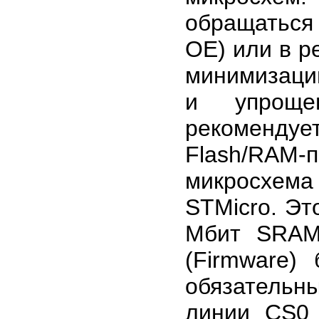
обращаться 
OE) или в р
минимизаци
и упроще
рекомендуе
Flash/RAM
микросхе
STMicro. Эт
Мбит SRAM
(Firmware)
обязательн
линии CS0