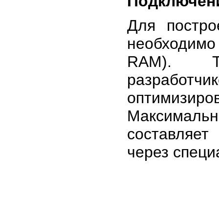
Подключен
Для постр
необходим
RAM). Т
разработч
оптимизир
Максималь
составляет
через специ