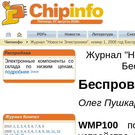
Пятница, 07 августа 2026г.
PDFs
Новости
Литература
Схе
Чипинфо
Журнал "Новости Электроники", номер 1, 2008 год Бе
Журнал "Но
Распродажа
Электронные компоненты со
Бе
склада по низким ценам,
подробнее >>>
Беспров
Олег Пушка
Журнал Компел
WMP100
по
2010:
1
,
2
,
3
,
4
,
5
,
6
,
7
,
8
,
9
2009:
1
,
2
,
3
,
4
,
5
,
6
,
7
,
8
,
9
,
10
,
11
,
12