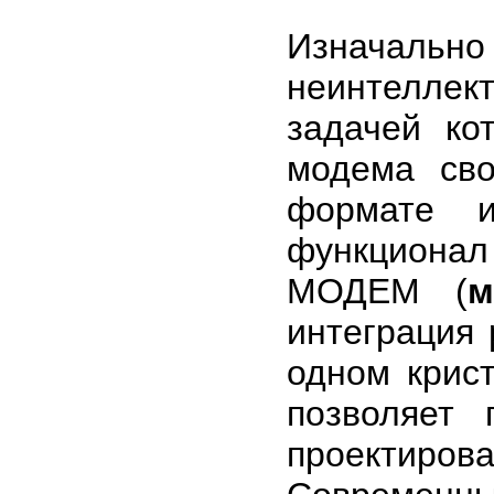
Изнача
неинтеллек
задачей ко
модема св
формате 
функционал 
МОДЕМ (
м
интеграция
одном крист
позволяет 
проектир