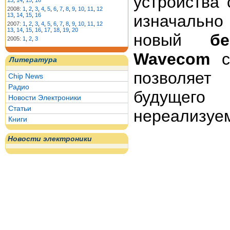
устройства
13
,
14
,
15
,
16
2008:
1
,
2
,
3
,
4
,
5
,
6
,
7
,
8
,
9
,
10
,
11
,
12
изначально
13
,
14
,
15
,
16
2007:
1
,
2
,
3
,
4
,
5
,
6
,
7
,
8
,
9
,
10
,
11
,
12
13
,
14
,
15
,
16
,
17
,
18
,
19
,
20
новый
б
2005:
1
,
2
,
3
Wavecom
со
Литература
позволяет
Chip News
Радио
будущего
Новости Электроники
Статьи
нереализуем
Книги
Новости электроники