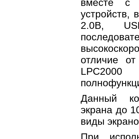
вместе с 
устройств, 
2.0B, US
последова
высокоскор
отличие от
LPC20
полнофункц
Данный ко
экрана до 1
виды экрано
При испол