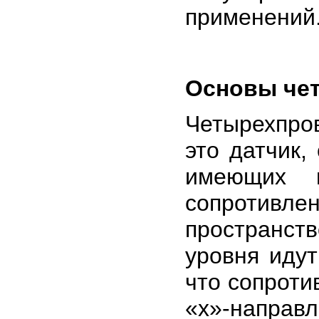
применений
Основы че
Четырехпро
это датчик,
имеющих и
сопротивле
пространст
уровня идут
что сопроти
«x»-направ