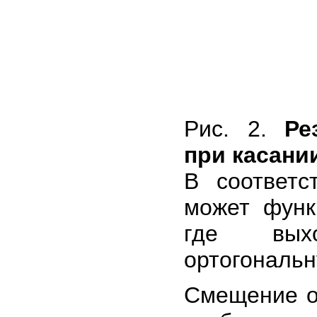
Рис. 2.
Ре
при касани
В соответс
может функ
где выхо
ортогональн
Смещение ос