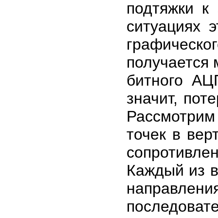
подтяжки к
ситуациях 
графическ
получается 
битного АЦ
значит, пот
Рассмотрим
точек в ве
сопротивле
Каждый из в
направле
последова