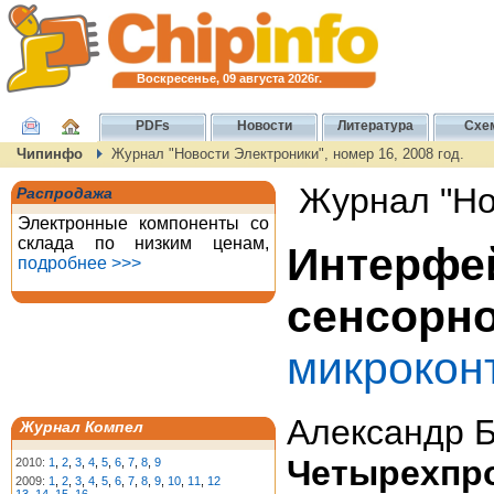
Воскресенье, 09 августа 2026г.
PDFs
Новости
Литература
Схе
Чипинфо
Журнал "Новости Электроники", номер 16, 2008 год.
Журнал "Нов
Распродажа
Электронные компоненты со
склада по низким ценам,
Интерф
подробнее >>>
сенс
микрокон
Александр Б
Журнал Компел
Четырехпр
2010:
1
,
2
,
3
,
4
,
5
,
6
,
7
,
8
,
9
2009:
1
,
2
,
3
,
4
,
5
,
6
,
7
,
8
,
9
,
10
,
11
,
12