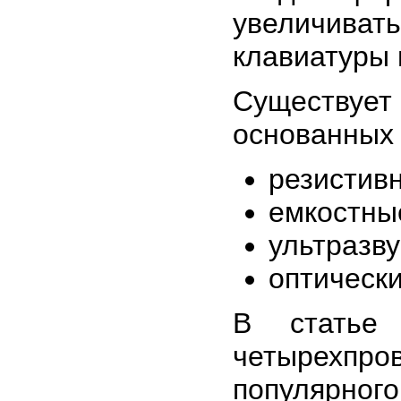
увеличиват
клавиатуры 
Существует
основанных 
резистив
емкостны
ультразву
оптические
В статье 
четырехпров
популярного