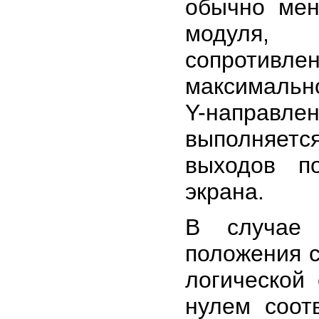
обычно мен
модуля, 
сопротив
максимальн
Y-направле
выполняетс
выходов п
экрана.
В случае
положения с
логической 
нулем соот