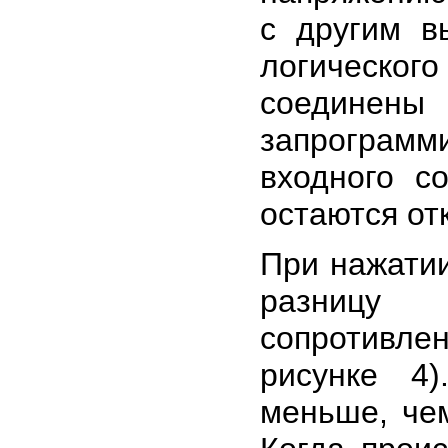
с другим в
логическо
соедин
запрограмм
входного с
остаются от
При нажатии
разницу
сопротивле
рисунке 4)
меньше, че