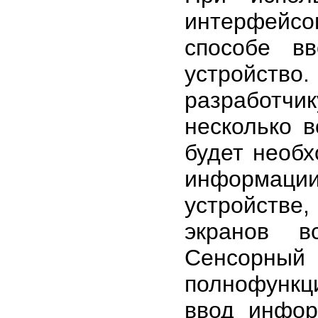
интерфейсо
способе в
устройств
разработч
несколько в
будет необх
информаци
устройстве
экранов в
Сенсорны
полнофункц
ввод инфор