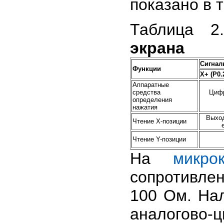
показано в 
Таблица 
экрана
Сигнал
Функции
X+ (P0.
Аппаратные
средства
Цифр
определения
нажатия
Выход
Чтение X-позиции
Чтение Y-позиции
На
микро
сопротивле
100 Ом. На
аналогово-