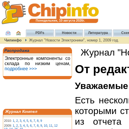
Понедельник, 10 августа 2026г.
PDFs
Новости
Литература
Схе
Чипинфо
Журнал "Новости Электроники", номер 1, 2009 год.
Журнал "Но
Распродажа
Электронные компоненты со
склада по низким ценам,
От редак
подробнее >>>
Уважаемые 
Есть нескол
которыми с
Журнал Компел
из отчета
2010:
1
,
2
,
3
,
4
,
5
,
6
,
7
,
8
,
9
2009:
1
,
2
,
3
,
4
,
5
,
6
,
7
,
8
,
9
,
10
,
11
,
12