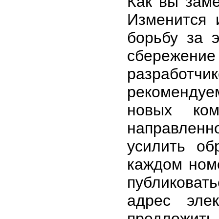
Как вы зам
Изменится 
борьбу за 
сбережен
разработчик
рекомендуе
новых ком
направленн
усилить об
каждом номе
публиковат
адрес эле
предложить 