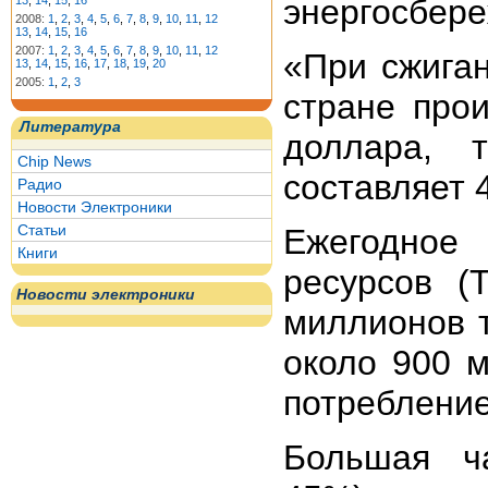
энергосбере
13
,
14
,
15
,
16
2008:
1
,
2
,
3
,
4
,
5
,
6
,
7
,
8
,
9
,
10
,
11
,
12
13
,
14
,
15
,
16
2007:
1
,
2
,
3
,
4
,
5
,
6
,
7
,
8
,
9
,
10
,
11
,
12
«При сжиган
13
,
14
,
15
,
16
,
17
,
18
,
19
,
20
2005:
1
,
2
,
3
стране прои
Литература
доллара, 
Chip News
составляет 
Радио
Новости Электроники
Статьи
Ежегодное п
Книги
ресурсов (
Новости электроники
миллионов т
около 900 м
потребление
Большая ч