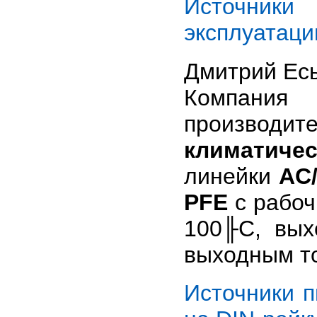
Источник
эксплуатаци
Дмитрий Ес
Компани
производит
климатиче
линейки
AC
PFE
с рабоч
100╟С, вых
выходным т
Источники 