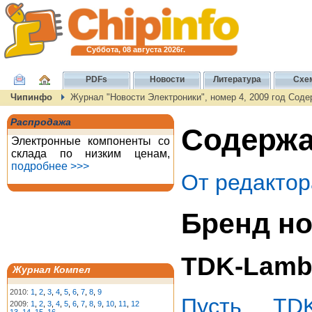
Суббота, 08 августа 2026г.
PDFs
Новости
Литература
Схе
Чипинфо
Журнал "Новости Электроники", номер 4, 2009 год Сод
Распродажа
Содержан
Электронные компоненты со
склада по низким ценам,
подробнее >>>
От редактор
Бренд но
TDK-Lamb
Журнал Компел
2010:
1
,
2
,
3
,
4
,
5
,
6
,
7
,
8
,
9
Пусть TD
2009:
1
,
2
,
3
,
4
,
5
,
6
,
7
,
8
,
9
,
10
,
11
,
12