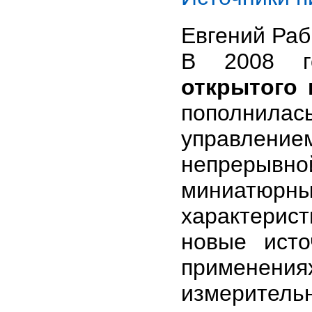
Евгений Ра
В 2008 
открытого 
пополнилас
управление
непрерывн
миниатюрны
характерис
новые исто
применен
измеритель