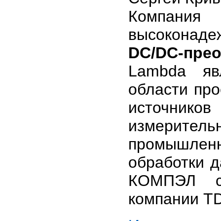
Компан
высокона
DC/DC-пре
Lambda яв
области про
источников
измеритель
промышлен
обработки д
КОМПЭЛ ст
компании T