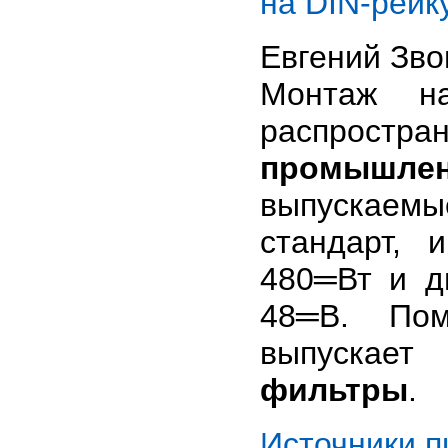
на DIN-рейк
Евгений Зв
Монтаж 
распрост
промышлен
выпускаем
стандарт,
480═Вт и д
48═В. Пом
выпускае
фильтры
.
Источники п