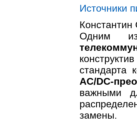
Источники п
Константин
Одним из
телекомму
конструкт
стандарта 
AC/DC-пре
важными д
распредел
замены.