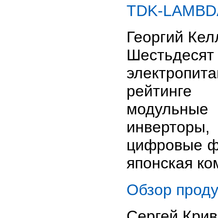
TDK-LAMBDA
Георгий Кел
Шестьде
электропи
рейтинге 
модульные 
инверторы
цифровые ф
японская к
Обзор прод
Сергей Кри