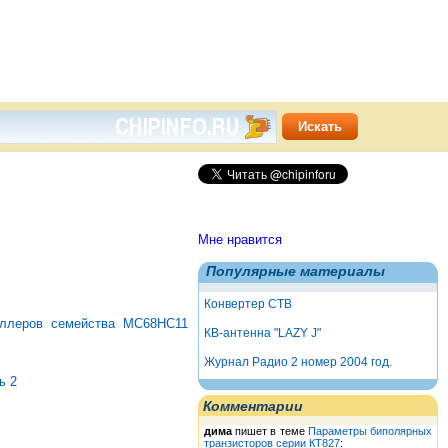
Мне нравится
Популярные материалы
Конвертер СТВ
оллеров семейства MC68HC11
КВ-антенна "LAZY J"
Журнал Радио 2 номер 2004 год.
ь 2
Комментарии
дима
пишет в теме
Параметры биполярных
транзисторов серии КТ827
: