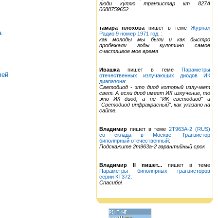
люди куплю транзистар кт 827А
0688759652
тамара плохова
пишет в теме
Журнал
а
Радио 9 номер 1971 год.
:
как молоды мы были и как быстро
пробежали годы кулотино самое
счастливое мое время
Ивашка
пишет в теме
Параметры
лей
отечественных излучающих диодов ИК
диапазона
:
Светодиод - это диод который излучает
свет. А если диод имеет ИК излучение, то
это ИК диод, а не "ИК светодиод" и
"Светодиод инфракрасный", как указано на
сайте.
Владимир
пишет в теме
2Т963А-2 (RUS)
со склада в Москве. Транзистор
биполярный отечественный
:
Подскажите 2т963а-2 гарантийный срок
Владимир II пишет...
пишет в теме
Параметры биполярных транзисторов
серии КТ372
:
Спасибо!