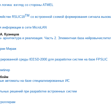
 логика: взгляд со стороны ATMEL
TM
мействе RSLIC18
со встроенной схемой формирования сигнала вызов
я информации в сети MicroLAN
 А. Кузнецов
 архитектура и реализация. Часть 2. Элементная база нейровычислите
ерии Мираж
грированной среды IEESD-2000 для разработки систем на базе FPSLIC
емблер
нбoйм
ые автоматы на базе специализированных ИС
льных решений при разработке встроенных систем
троллерам