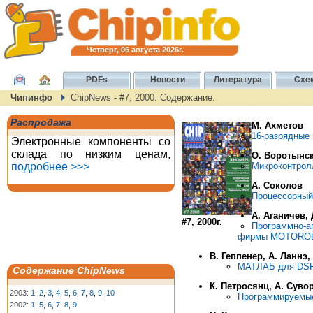
Четверг, 06 августа 2026г.
PDFs
Новости
Литература
Схе
Чипинфо
ChipNews - #7, 2000. Содержание.
Распродажа
М. Ахметов
16-разрядные
Электронные компоненты со
склада по низким ценам,
О. Воротынс
подробнее >>>
Микроконтрол
А. Соколов
Процессорный
А. Аганичев,
#7, 2000г.
Программно-а
фирмы MOTORO
В. Геппенер, А. Ланнэ
МАТЛАБ для DSP.
Содержание ChipNews
К. Петросянц, А. Суво
2003:
1
,
2
,
3
,
4
,
5
,
6
,
7
,
8
,
9
,
10
Программируемые
2002:
1
,
5
,
6
,
7
,
8
,
9