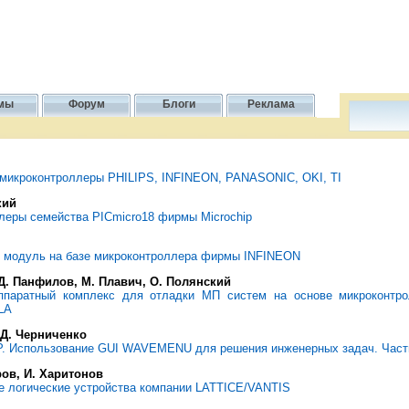
мы
Форум
Блоги
Реклама
 микроконтроллеры PHILIPS, INFINEON, PANASONIC, OKI, TI
кий
леры семейства PICmicro18 фирмы Microchip
 модуль на базе микроконтроллера фирмы INFINEON
 Д. Панфилов, М. Плавич, О. Полянский
ппаратный комплекс для отладки МП систем на основе микроконтр
LA
, Д. Черниченко
 Использование GUI WAVEMENU для решения инженерных задач. Част
ров, И. Харитонов
 логические устройства компании LATTICE/VANTIS