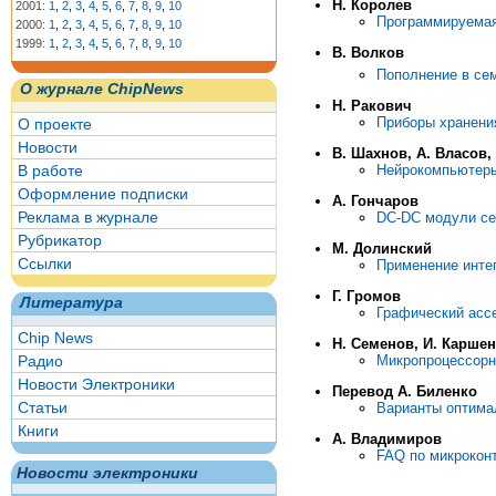
Н. Королев
2001:
1
,
2
,
3
,
4
,
5
,
6
,
7
,
8
,
9
,
10
Программируемая
2000:
1
,
2
,
3
,
4
,
5
,
6
,
7
,
8
,
9
,
10
1999:
1
,
2
,
3
,
4
,
5
,
6
,
7
,
8
,
9
,
10
В. Волков
Пополнение в се
О журнале ChipNews
Н. Ракович
Приборы хранени
О проекте
Новости
В. Шахнов, А. Власов,
В работе
Нейрокомпьютеры-
Оформление подписки
А. Гончаров
Реклама в журнале
DC-DC модули с
Рубрикатор
М. Долинский
Ссылки
Применение инте
Г. Громов
Литература
Графический асс
Chip News
Н. Семенов, И. Карше
Радио
Микропроцессорн
Новости Электроники
Перевод А. Биленко
Статьи
Варианты оптима
Книги
А. Владимиров
FAQ по микрокон
Новости электроники