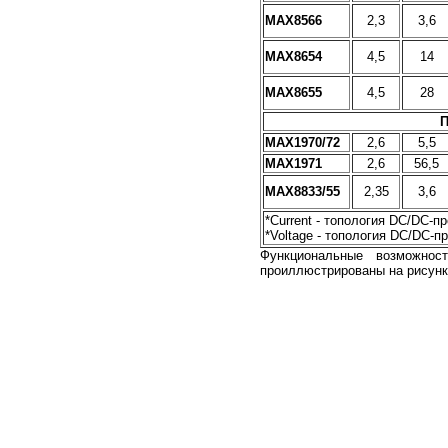
MAX8566
2,3
3,6
MAX8654
4,5
14
MAX8655
4,5
28
П
MAX1970/72
2,6
5,5
MAX1971
2,6
56,5
MAX8833/55
2,35
3,6
*Current - топология DC/DC-п
*Voltage - топология DC/DC-
Функциональные возможно
проиллюстрированы на рисунк