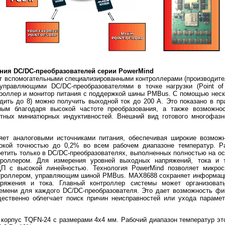
ия DC/DC-преобразователей серии PowerMind
т вспомогательными специализированными контроллерами (производите
управляющими DC/DC-преобразователями в точке нагрузки (Point o
роллер и монитор питания с поддержкой шины PMBus. С помощью неск
ить до 8) можно получить выходной ток до 200 А. Это показано в пр
ным благодаря высокой частоте преобразования, а также возможно
отных миниатюрных индуктивностей. Внешний вид готового многофазн
ет аналоговыми источниками питания, обеспечивая широкие возможн
окой точностью до 0,2% во всем рабочем диапазоне температур. Р
етить только в DC/DC-преобразователях, выполненных полностью на ос
роллером. Для измерения уровней выходных напряжений, тока и 
ЦП с высокой линейностью. Технология PowerMind позволяет микро
троллером, управляющим шиной PMBus. MAX8688 сохраняет информац
пряжения и тока. Главный контроллер системы может организоват
емени для каждого DC/DC-преобразователя. Это дает возможность ф
щественно облегчает поиск причин неисправностей или ухода парамет
орпус TQFN-24 с размерами 4х4 мм. Рабочий диапазон температур это