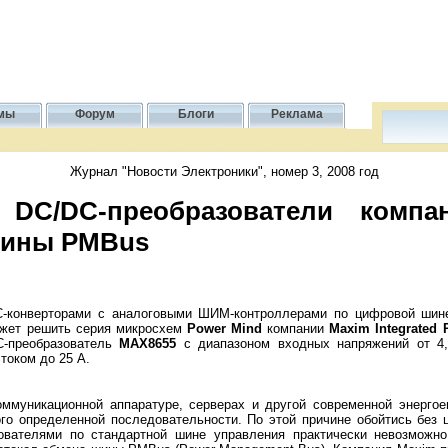
мы
Форум
Блоги
Реклама
Журнал "Новости Электроники", номер 3, 2008 год
 DC/DC-преобразователи комп
шины PMBus
-конверторами с аналоговыми ШИМ-контроллерами по цифровой шин
ожет решить серия микросхем
Power Mind
компании
Maxim Integrated 
C-преобразователь
MAX8655
с диапазоном входных напряжений от 4,
током до 25 А.
оммуникационной аппаратуре, серверах и другой современной энергое
го определенной последовательности. По этой причине обойтись без 
ователями по стандартной шине управления практически невозможн