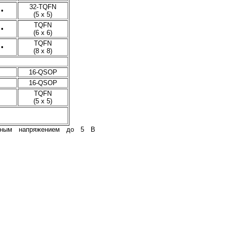
32-TQFN
•
(5 x 5)
TQFN
•
(6 x 6)
TQFN
•
(8 x 8)
16-QSOP
16-QSOP
TQFN
(5 x 5)
одным напряжением до 5 В