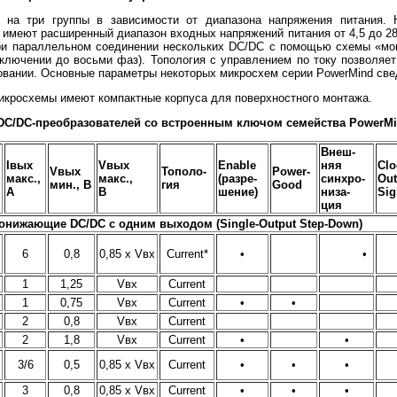
х на три группы в зависимости от диапазона напряжения питания
имеют расширенный диапазон входных напряжений питания от 4,5 до 
 при параллельном соединении нескольких DC/DC с помощью схемы «мо
включении до восьми фаз). Топология с управлением по току позволяет
вании. Основные параметры некоторых микросхем серии PowerMind свед
микросхемы имеют компактные корпуса для поверхностного монтажа.
C/DC-преобразователей со встроенным ключом семейства PowerM
Внеш-
Iвых
Vвых
Enable
няя
Clo
Vвых
Тополо-
Power-
макс.,
макс.,
(разре-
синхро-
Out
мин., В
гия
Good
А
В
шение)
низа-
Sig
ция
онижающие DC/DC c одним выходом (Single-Output Step-Down)
6
0,8
0,85 х Vвх
Current*
•
•
1
1,25
Vвх
Current
1
0,75
Vвх
Current
•
•
2
0,8
Vвх
Current
2
1,8
Vвх
Current
•
•
3/6
0,5
0,85 х Vвх
Current
•
•
•
3
0,8
0,85 х Vвх
Current
•
•
•