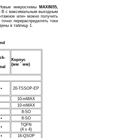
. Новые микросхемы
MAX
8655,
28 В с максимальным выходным
нтажное или» можно получить
 точно перераспределять токи
ены в таблицу 1.
ind
ck-
Корпус
(мм ´ мм)
nal
•
20-TSSOP-EP
10-mMAX
10-mMAX
8-SO
•
8-SO
TQFN
•
(4 x 4)
•
16-QSOP