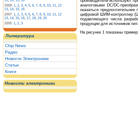
производители используют пр
13
,
14
,
15
,
16
аналоговыми DC/DC-преобраз
2008:
1
,
2
,
3
,
4
,
5
,
6
,
7
,
8
,
9
,
10
,
11
,
12
13
,
14
,
15
,
16
оказаться предпочтительнее
цифровой ШИМ-контроллер (Ц-
2007:
1
,
2
,
3
,
4
,
5
,
6
,
7
,
8
,
9
,
10
,
11
,
12
13
,
14
,
15
,
16
,
17
,
18
,
19
,
20
подавляющего числа разрабо
продукции для источников пит
2005:
1
,
2
,
3
На рисунке 1 показаны приме
Литература
Chip News
Радио
Новости Электроники
Статьи
Книги
Новости электроники