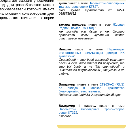
редлагает вариант управления
дима
пишет в теме
Параметры биполярных
ход для разработчиков может
транзисторов серии КТ827
:
еобразователи которых имеют
люди куплю транзистар кт 827А
аналоговыми конверторами для
0688759652
предлагает компания в серии
тамара плохова
пишет в теме
Журнал
Радио 9 номер 1971 год.
:
как молоды мы были и как быстро
пробежали годы кулотино самое
счастливое мое время
Ивашка
пишет в теме
Параметры
отечественных излучающих диодов ИК
диапазона
:
Светодиод - это диод который излучает
свет. А если диод имеет ИК излучение, то
это ИК диод, а не "ИК светодиод" и
"Светодиод инфракрасный", как указано на
сайте.
Владимир
пишет в теме
2Т963А-2 (RUS)
со склада в Москве. Транзистор
биполярный отечественный
:
Подскажите 2т963а-2 гарантийный срок
Владимир II пишет...
пишет в теме
Параметры биполярных транзисторов
серии КТ372
:
Спасибо!