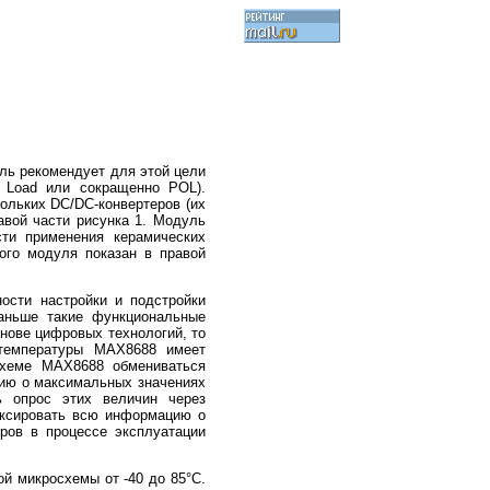
ль рекомендует для этой цели
f Load или сокращенно POL).
ольких DC/DC-конвертеров (их
авой части рисунка 1. Модуль
сти применения керамических
ого модуля показан в правой
ости настройки и подстройки
аньше такие функциональные
нове цифровых технологий, то
температуры MAX8688 имеет
схеме MAX8688 обмениваться
ию о максимальных значениях
ь опрос этих величин через
иксировать всю информацию о
ров в процессе эксплуатации
й микросхемы от -40 до 85°С.