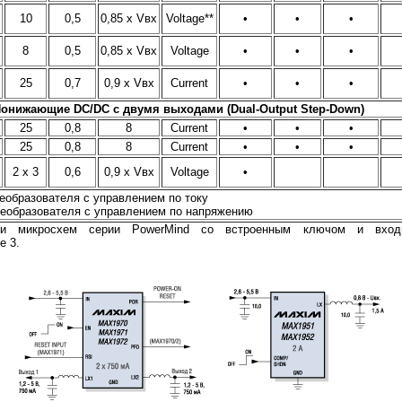
10
0,5
0,85 х Vвх
Voltage**
•
•
•
8
0,5
0,85 х Vвх
Voltage
•
•
•
25
0,7
0,9 х Vвх
Current
•
•
•
онижающие DC/DC c двумя выходами (Dual-Output Step-Down)
25
0,8
8
Current
•
•
•
25
0,8
8
Current
•
•
•
2 x 3
0,6
0,9 х Vвх
Voltage
•
реобразователя с управлением по току
преобразователя с управлением по напряжению
сти микросхем серии PowerMind со встроенным ключом и вх
е 3.