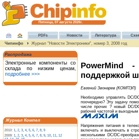
Пятница, 07 августа 2026г.
PDFs
Новости
Литература
Схе
Чипинфо
Журнал "Новости Электроники", номер 3, 2008 год
Распродажа
Электронные компоненты со
PowerMind -
склада по низким ценам,
поддержкой 
подробнее >>>
Евгений Звонарев (КОМПЭЛ)
Необходимо управлять DC/DC
поочередно? Эту задачу пом
числе прочих ? новый DC/D
рабочей частотой и выходным 
Журнал Компел
Напряжения питания в телек
включать и выключать в стро
2010:
1
,
2
,
3
,
4
,
5
,
6
,
7
,
8
,
9
несколькими DC/DC-преобраз
2009:
1
,
2
,
3
,
4
,
5
,
6
,
7
,
8
,
9
,
10
,
11
,
12