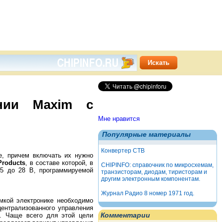
ании Maxim с
Мне нравится
Популярные материалы
Конвертер СТВ
е, причем включать их нужно
Products
, в составе которой, в
CHIPINFO: справочник по микросхемам,
5 до 28 В, программируемой
транзисторам, диодам, тиристорам и
другим электронным компонентам.
Журнал Радио 8 номер 1971 год.
мкой электронике необходимо
централизованного управления
о. Чаще всего для этой цели
Комментарии