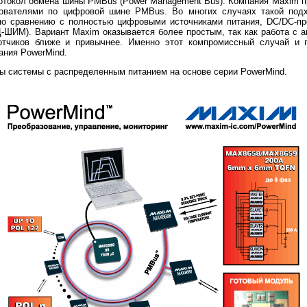
отокол обмена шины PMBus (Power Management Bus). Компания Maxim п
ователями по цифровой шине PMBus. Во многих случаях такой под
 по сравнению с полностью цифровыми источниками питания, DC/DC-пр
ШИМ). Вариант Maxim оказывается более простым, так как работа с 
тчиков ближе и привычнее. Именно этот компромиссный случай и 
ания PowerMind.
ры системы с распределенным питанием на основе серии PowerMind.