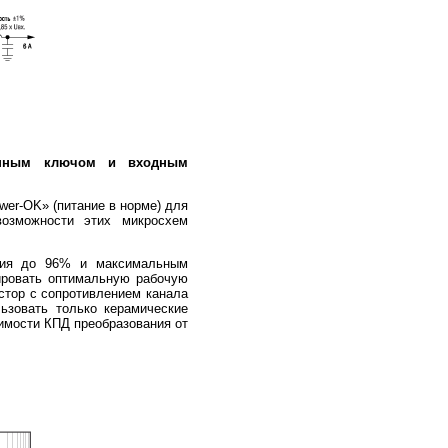
оенным ключом и входным
er-OK» (питание в норме) для
возможности этих микросхем
ия до 96% и максимальным
ировать оптимальную рабочую
истор с сопротивлением канала
ьзовать только керамические
имости КПД преобразования от