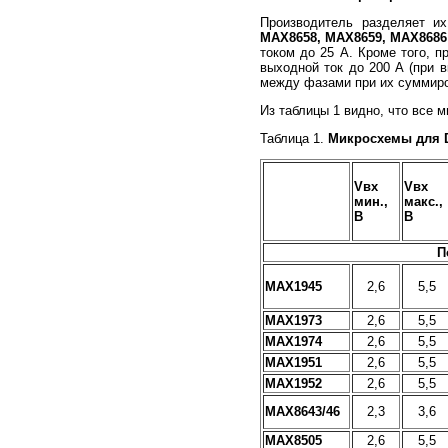
Производитель разделяет и
MAX
8658,
MAX
8659,
MAX
8686
током до 25 А. Кроме того,
выходной ток до 200 А (при 
между фазами при их суммиро
Из таблицы 1 видно, что все 
Таблица 1.
Микросхемы для D
Vвх
Vвх
мин.,
макс.,
В
В
П
MAX1945
2,6
5,5
MAX1973
2,6
5,5
MAX1974
2,6
5,5
MAX1951
2,6
5,5
MAX1952
2,6
5,5
MAX8643/46
2,3
3,6
MAX8505
2,6
5,5