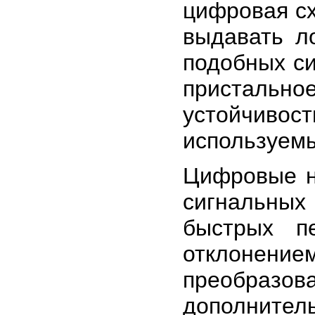
цифровая сх
выдавать л
подобных си
присталь
устойчив
используем
Цифровые н
сигнальных
быстрых п
отклонен
преобразов
дополнител