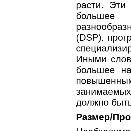
расти. Эти
большее
разнообраз
(DSP), прог
специализир
Иными слов
большее на
повышенны
занимаемых
должно быть
Размер/Про