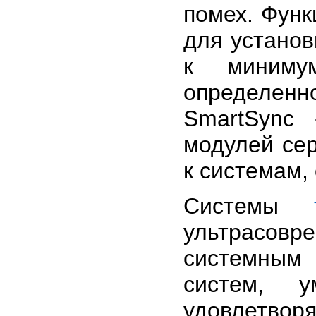
помех. Функ
для установ
к миниму
определенн
SmartSync
модулей сер
к системам,
Системы
ультрасовр
системным
систем, у
удовлетво