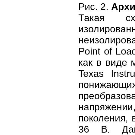
Рис. 2.
Архи
Такая сх
изолиров
неизолиров
Point of Lo
как в виде 
Texas Inst
понижающ
преобразов
напряжени
поколения, 
36 В. Дан