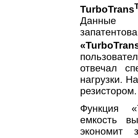
TurboTrans
Данные 
запатентов
«TurboTran
пользоват
отвечал сп
нагрузки. Н
резистором.
Функция «T
емкость в
экономит 