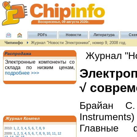
Воскресенье, 09 августа 2026г.
PDFs
Новости
Литература
Схе
Чипинфо
Журнал "Новости Электроники", номер 9, 2008 год.
Журнал "Но
Распродажа
Электронные компоненты со
склада по низким ценам,
Электро
подробнее >>>
√ совре
Брайан С.
Instruments)
Журнал Компел
Главные
2010:
1
,
2
,
3
,
4
,
5
,
6
,
7
,
8
,
9
2009:
1
,
2
,
3
,
4
,
5
,
6
,
7
,
8
,
9
,
10
,
11
,
12