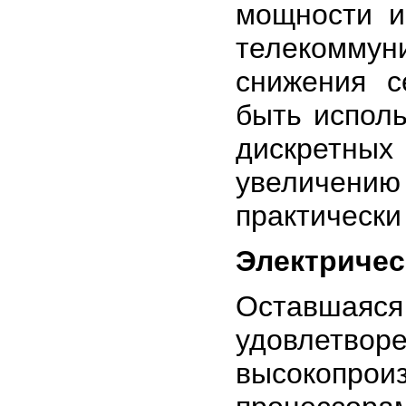
мощности и
телекомму
снижения с
быть испол
дискретных
увеличен
практически 
Электричес
Оставшая
удовлетво
высокопрои