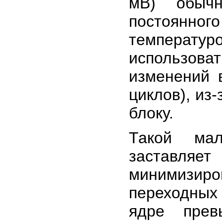
мВ) обычн
постоянно
температ
использов
изменений в
циклов), из
блоку.
Такой мал
заставляет
минимизиро
переходных
ядре прев