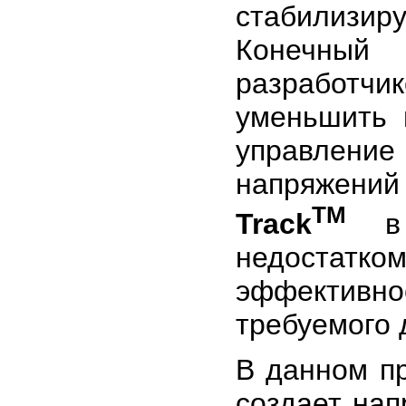
стабилизир
Конечный
разработч
уменьшить 
управление
напряжени
TM
Track
в D
недостатк
эффективно
требуемого 
В данном п
создает нап