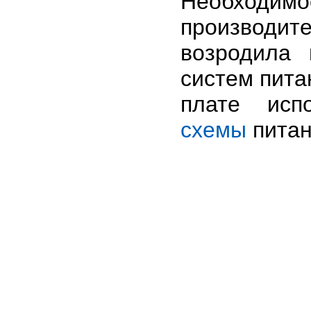
Необходимо
производи
возродила 
систем пита
плате исп
схемы
питани