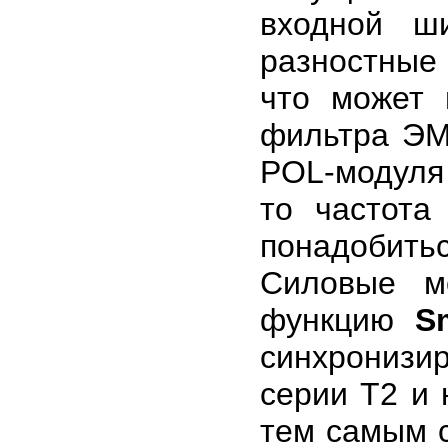
входной ш
разностные 
что может 
фильтра ЭМ
POL-модуля 
то частота
понадобить
Силовые м
функцию
S
синхрониз
серии Т2 и 
тем самым 