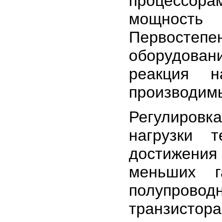
процессор
мощност
Первостепен
оборудован
реакция н
производим
Регулировк
нагрузки 
достижени
меньших г
полупров
транзис