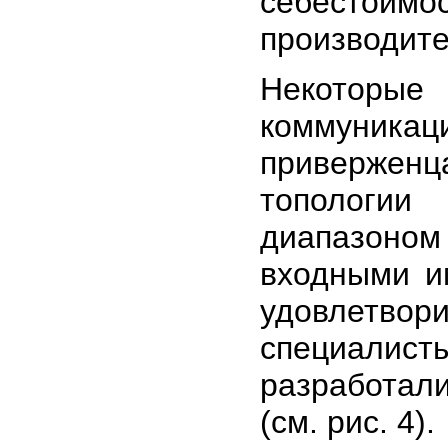
себестоимо
производите
Некото
коммуника
привержен
топологии
диапазоном 
входными и
удовлетво
специалис
разработал
(cм. рис. 4).