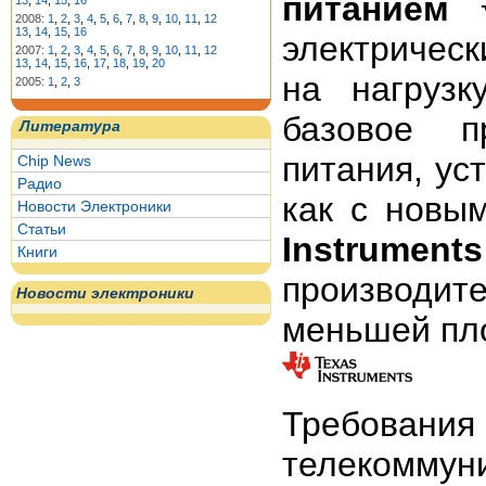
питанием
√
13
,
14
,
15
,
16
2008:
1
,
2
,
3
,
4
,
5
,
6
,
7
,
8
,
9
,
10
,
11
,
12
13
,
14
,
15
,
16
электрическ
2007:
1
,
2
,
3
,
4
,
5
,
6
,
7
,
8
,
9
,
10
,
11
,
12
13
,
14
,
15
,
16
,
17
,
18
,
19
,
20
на нагрузк
2005:
1
,
2
,
3
базовое п
Литература
питания, ус
Chip News
Радио
как с новы
Новости Электроники
Статьи
Instruments
Книги
производи
Новости электроники
меньшей пл
Требован
телекоммун