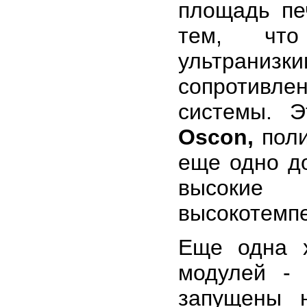
площадь пе
тем, что
ультраниз
сопротивл
системы. 
Oscon,
поли
еще одно д
высоки
высокотемпе
Еще одна х
модулей - 
запущены 