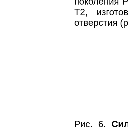
поколения P
T2, изгот
отверстия (р
Рис. 6.
Си