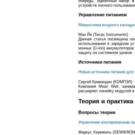
очередь, оценочный набор
S
устройств личного пользовани
Управление питанием
Микросхема входного каскада
Mao Йе (Texas Instruments)
Данная статья посвящена оп
использования в зарядном ус
ионных (Li-ion) аккумулятор
защиту на системном уровне.
Источники питания
Новые источники питания для
Сергей Кривандин (КОМПЭЛ)
Компания
Mean Well, заним
расширяет линейку модулей в
Теория и практика
Вопросы теории
Управление изолированным за
Маркус Хермвиль (SEMIKRON 