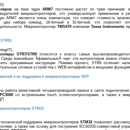
Л)
ллеров
на базе ядра
ARM7
постоянно растет по трем причинам: в
водителей микроконтроллеров, что универсализует применение и у
дро ARM7 является очень компактным, что снижает стоимость произво
т два набора команд, 16-битный и 32-битный, что позволяет оп
одительности. Микроконтроллер
TMS470
компании
Texas Instruments
пр
 STR91
tegrIT)
роллеры STR7/STR9
относятся к классу самых высокопроизводител
. Среди важнейших ╚фамильных╩ черт эти контроллеров можно отметит
нять программные инструкции. Помимо прочего, STR9 отличает налич
ктуальные сетевые устройства с WEB-интерфейсом и мощными функция
анелей и их поддержка в микроконтроллерах NXP
на работа резистивной четырехпроводной панели в свете подключени
LPC3000
со встроенными touch screen-контроллерами, а также к ми
ЦП.
икроконтроллеров STM32
 технической поддержки микроконтроллеров
STM32
позволяют рассматр
телями, а также как основу для построения IEC60335-совместимой упр