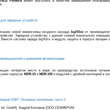
TM32 PRIMER
может выступать в качестве завершенной платформы
я.
 для зарядных устройств
исанию новой микросхемы входного каскада
bq243xx
от производит
тройстве. Зарядное устройство с данной схемой значительно повышает
ов. Вместе система заряда bq243xx и модуль защиты в корпусе батареи
 промышленной и домашней автоматизации
ающая четвертое место в мире по производству источников питани
 узких корпусах
MDR-10
и
MDR-100
и модулей с двойной изоляцией в п
твором IGBT. Основные положения, часть 2.
Int. GmbH), Андрей Колпаков (ООО СЕМИКРОН)