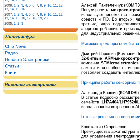
13
,
14
,
15
,
16
Алексей Пантелейчук (КОМПЭ
2008:
1
,
2
,
3
,
4
,
5
,
6
,
7
,
8
,
9
,
10
,
11
,
12
13
,
14
,
15
,
16
Популярность
микроконтро
используют множество произ
2007:
1
,
2
,
3
,
4
,
5
,
6
,
7
,
8
,
9
,
10
,
11
,
12
13
,
14
,
15
,
16
,
17
,
18
,
19
,
20
средств и ПО. Во вторых, я
2005:
1
,
2
,
3
третьих, ядро поддерживае
энергопотреблению и произв
для индустриальных решений.
Литература
Микроконтроллеры семейства
Chip News
Радио
Дмитрий Парошин (Компания In
32-битные ARM-микроконт
Новости Электроники
компании
STMicroelectronics
Статьи
памяти и способность испол
позволяет создавать интелле
Книги
Принципы работы сенсорных п
Новости электроники
Александр Квашин (КОМПЭЛ)
В статье подробно рассмотре
семейств
LH7A404/LH79524/
использовании встроенного А
Готовые решения на основе м
Константин Староверов
Преимущества архитектуры и
для управления электродвига