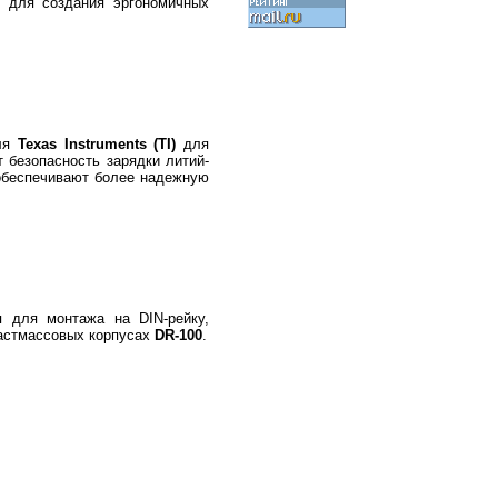
 для создания эргономичных
еля
Texas Instruments (TI)
для
 безопасность зарядки литий-
 обеспечивают более надежную
я для монтажа на DIN-рейку,
ластмассовых корпусах
DR-100
.