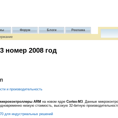
мы
Форум
Блоги
Реклама
держание
3 номер 2008 год
СП
сти и производительность
микроконтроллеры ARM
на новом ядре
Cortex-M3
. Данные микроконтр
одновременно низкую стоимость, высокую 32-битную производительност
0 для индустриальных решений