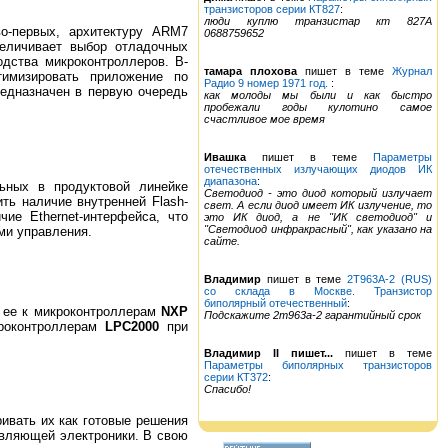
транзисторов серии КТ827
:
люди куплю транзистар кт 827А
о-первых, архитектуру ARM7
0688759652
величивает выбор отладочных
дства микроконтроллеров. В-
тамара плохова
пишет в теме
Журнал
тимизировать приложение по
Радио 9 номер 1971 год.
:
едназначен в первую очередь
как молоды мы были и как быстро
пробежали годы кулотино самое
счастливое мое время
Ивашка
пишет в теме
Параметры
отечественных излучающих диодов ИК
диапазона
:
ьных в продуктовой линейке
Светодиод - это диод который излучает
ь наличие внутренней Flash-
свет. А если диод имеет ИК излучение, то
ие Ethernet-интерфейса, что
это ИК диод, а не "ИК светодиод" и
"Светодиод инфракрасный", как указано на
ми управления.
сайте.
Владимир
пишет в теме
2Т963А-2 (RUS)
со склада в Москве. Транзистор
биполярный отечественный
:
я ее к микроконтроллерам
NXP
Подскажите 2т963а-2 гарантийный срок
кроконтроллерам
LPC2000
при
Владимир II пишет...
пишет в теме
Параметры биполярных транзисторов
серии КТ372
:
Спасибо!
ивать их как готовые решения
авляющей электроники. В свою