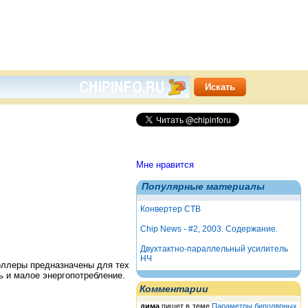
Мне нравится
Популярные материалы
Конвертер СТВ
Chip News - #2, 2003. Содержание.
Двухтактно-параллельный усилитель
НЧ
оллеры предназначены для тех
ь и малое энергопотребление.
Комментарии
дима
пишет в теме
Параметры биполярных