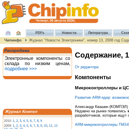
Четверг, 06 августа 2026г.
PDFs
Новости
Литература
Схе
Чипинфо
Журнал "Новости Электроники", номер 13, 2008 год Со
Распродажа
Содержание, 1
Электронные компоненты со
склада по низким ценам,
От редактора
подробнее >>>
Компоненты
Микроконтроллеры и Ц
Развитие ARM-ядер: возможно
Александр Квашин (КОМПЭЛ)
Недавно на рынке появились
Журнал Компел
разработчиков, которые ищут 
2010:
1
,
2
,
3
,
4
,
5
,
6
,
7
,
8
,
9
ARM-микроконтроллеры TMS47
2009:
1
,
2
,
3
,
4
,
5
,
6
,
7
,
8
,
9
,
10
,
11
,
12