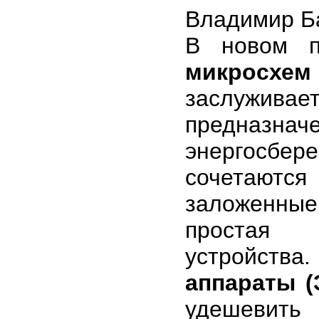
Владимир Б
В новом 
микросхем
заслуживае
предназна
энергосбе
сочетают
заложенные
простая 
устройств
аппараты (
удешеви