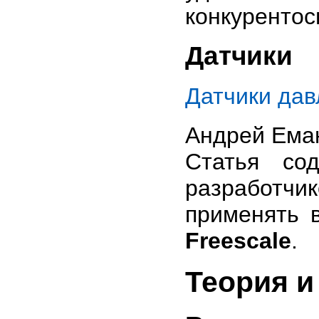
конкурентос
Датчики
Датчики дав
Андрей Ема
Cтатья со
разработчи
применять 
Freescale
.
Теория и