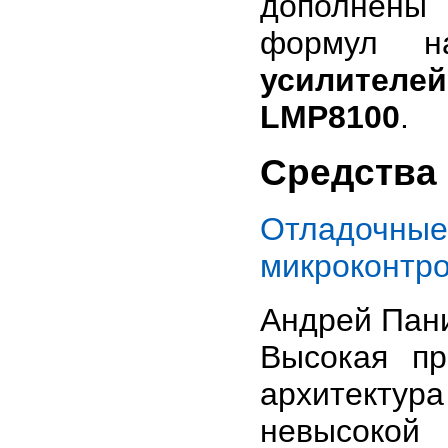
дополнены 
формул н
усилителей
LMP8100
.
Средства
Отладоч
микроконтро
Андрей Пани
Высокая пр
архитектур
невысокой