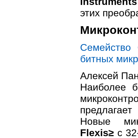
Instruments
этих преобр
Микрокон
Семейство 
битных мик
Алексей Па
Наиболее б
микрокон
предлагае
Новые ми
Flexis≥
с 32