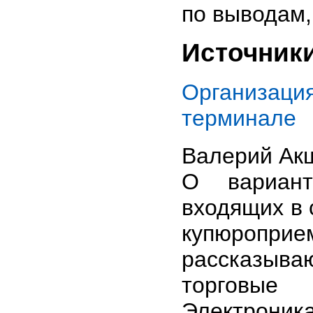
по выводам,
Источник
Организа
терминале
Валерий Ак
О вариант
входящих в 
купюропри
рассказыва
торговые
Электрони