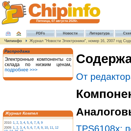
Пятница, 07 августа 2026г.
PDFs
Новости
Литература
Схе
Чипинфо
Журнал "Новости Электроники", номер 16, 2007 год Со
Распродажа
Содержа
Электронные компоненты со
склада по низким ценам,
подробнее >>>
От редактор
Компоне
Аналогов
Журнал Компел
2010:
1
,
2
,
3
,
4
,
5
,
6
,
7
,
8
,
9
TPS6108x: 
2009:
1
,
2
,
3
,
4
,
5
,
6
,
7
,
8
,
9
,
10
,
11
,
12