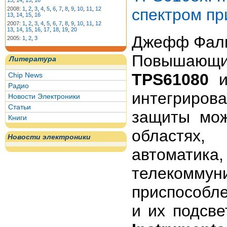
13
,
14
,
15
,
16
спектром п
2008:
1
,
2
,
3
,
4
,
5
,
6
,
7
,
8
,
9
,
10
,
11
,
12
13
,
14
,
15
,
16
2007:
1
,
2
,
3
,
4
,
5
,
6
,
7
,
8
,
9
,
10
,
11
,
12
13
,
14
,
15
,
16
,
17
,
18
,
19
,
20
Джефф Фал
2005:
1
,
2
,
3
Повышающ
Литература
TPS61080
Chip News
Радио
интегриро
Новости Электроники
Статьи
защиты мож
Книги
областях
Новости электроники
автомати
телекомм
приспособл
и их подсв