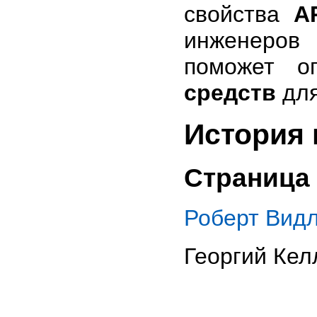
свойства
A
инженеров 
поможет о
средств
для
История 
Страница 
Роберт Видл
Георгий Кел