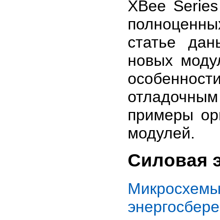
XBee Serie
полноценны
статье дан
новых моду
особенност
отладочным
примеры ор
модулей.
Силовая 
Микросхем
энергосбер