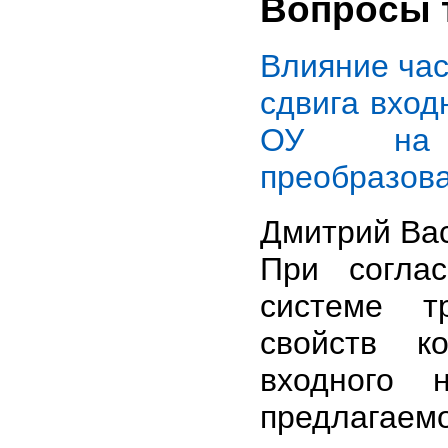
Вопросы 
Влияние час
сдвига вход
ОУ на т
преобразов
Дмитрий Ва
При согла
системе т
свойств к
входного 
предлагае