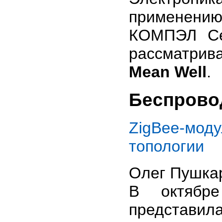
примене
КОМПЭЛ Се
рассматри
Mean Well
.
Беспрово
ZigBee-мод
топологии
Олег Пушка
В октябр
представил