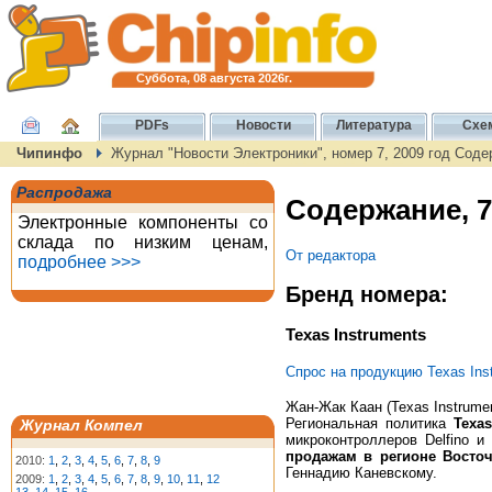
Суббота, 08 августа 2026г.
PDFs
Новости
Литература
Схе
Чипинфо
Журнал "Новости Электроники", номер 7, 2009 год Сод
Распродажа
Содержание, 7
Электронные компоненты со
склада по низким ценам,
От редактора
подробнее >>>
Бренд номера:
Texas Instruments
Спрос на продукцию Texas Ins
Жан-Жак Каан (Texas Instrume
Региональная политика
Texas
Журнал Компел
микроконтроллеров Delfino и
продажам в регионе Восто
2010:
1
,
2
,
3
,
4
,
5
,
6
,
7
,
8
,
9
Геннадию Каневскому.
2009:
1
,
2
,
3
,
4
,
5
,
6
,
7
,
8
,
9
,
10
,
11
,
12