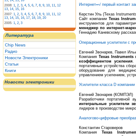
13
,
14
,
15
,
16
Интернет═√ первый контакт зак
2008:
1
,
2
,
3
,
4
,
5
,
6
,
7
,
8
,
9
,
10
,
11
,
12
13
,
14
,
15
,
16
Керстин Уль (Texas Instrument
2007:
1
,
2
,
3
,
4
,
5
,
6
,
7
,
8
,
9
,
10
,
11
,
12
13
,
14
,
15
,
16
,
17
,
18
,
19
,
20
Сайт компании
Texas Instrum
2005:
1
,
2
,
3
инструментов для параметри
менеджер по интернет-марк
Геннадию Каневскому расска
Литература
Операционные усилители с п
Chip News
Радио
Евгений Звонарев, Павел Ил
Компания
Texas Instruments
в
Новости Электроники
коэффициентом усиления
.
Статьи
портативные устройства сбор
оборудование для медицинс
Книги
управлением усилением, устр
Новости электроники
Усилители класса D компании 
Евгений Звонарев (КОМПЭЛ)
Разработчики портативной а
интегральные усилители зв
лидеров в производстве микро
Аналогово-цифровые преобра
Константин Староверов
Компания
Texas Instrumen