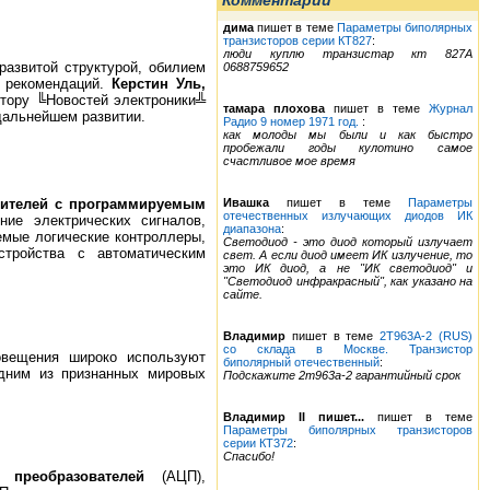
Комментарии
дима
пишет в теме
Параметры биполярных
транзисторов серии КТ827
:
люди куплю транзистар кт 827А
развитой структурой, обилием
0688759652
и рекомендаций.
Керстин Уль,
ктору ╚Новостей электроники╩
тамара плохова
пишет в теме
Журнал
 дальнейшем развитии.
Радио 9 номер 1971 год.
:
как молоды мы были и как быстро
пробежали годы кулотино самое
счастливое мое время
лителей с программируемым
Ивашка
пишет в теме
Параметры
отечественных излучающих диодов ИК
ие электрических сигналов,
диапазона
:
емые логические контроллеры,
Светодиод - это диод который излучает
стройства с автоматическим
свет. А если диод имеет ИК излучение, то
это ИК диод, а не "ИК светодиод" и
"Светодиод инфракрасный", как указано на
сайте.
Владимир
пишет в теме
2Т963А-2 (RUS)
со склада в Москве. Транзистор
повещения широко используют
биполярный отечественный
:
дним из признанных мировых
Подскажите 2т963а-2 гарантийный срок
Владимир II пишет...
пишет в теме
Параметры биполярных транзисторов
серии КТ372
:
Спасибо!
х преобразователей
(АЦП),