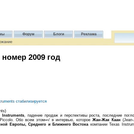
мы
Форум
Блоги
Реклама
ержание
 номер 2009 год
truments стабилизируется
nts)
 Instruments
, падение продаж и перспективы роста, последние погл
 Piccolo. Обо всем этом═√ в интервью, которое
Жан-Жак Каан
(Jean-
чной Европы, Среднего и Ближнего Востока
компании Texas Instru