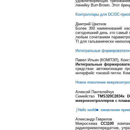
удовлетворяющих требования
линейку Burr-Brown. Этот бре
Контроллеры для DC/DC-прео
Дмитрий Цветков
Более 300 наименований на
сегодняшний день это самый 
любым сочетанием параметров
TI для гальванически неизол
Интегральные формирователи
Павел Ильин (КОМПЭЛ), Конс
Интегральные формировате
средствах автоматизации пр
интерфейс токовой петли. Ко
Новое поколение микроконтрол
Алексей Пантелейчук
Семейство
TMS320C2834x De
микроконтроллеров с плав
⌠Hello world■: оживление при
Александр Гаврилов
Микросхема
СС1100
компа
радиоприемопередатчик, упра