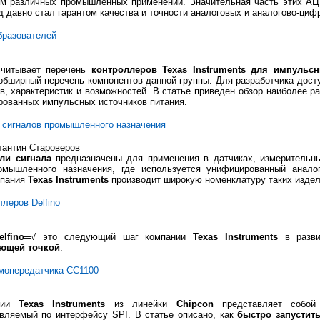
м различных промышленных применений. Значительная часть этих АЦ
нд давно стал гарантом качества и точности аналоговых и аналогово-ци
бразователей
считывает перечень
контроллеров Texas Instruments для импульс
обширный перечень компонентов данной группы. Для разработчика досту
, характеристик и возможностей. В статье приведен обзор наиболее р
ированных импульсных источников питания.
 сигналов промышленного назначения
тантин Староверов
ли сигнала
предназначены для применения в датчиках, измерительны
омышленного назначения, где используется унифицированный анало
мпания
Texas Instruments
производит широкую номенклатуру таких издел
леров Delfino
lfino
═√ это следующий шаг компании
Texas Instruments
в разви
ающей точкой
.
емопередатчика СС1100
нии
Texas Instruments
из линейки
Chipcon
представляет собой 
вляемый по интерфейсу SPI. В статье описано, как
быстро запустит