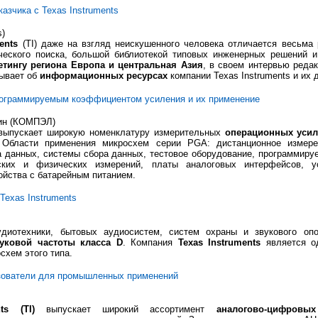
азчика с Texas Instruments
s)
ents
(TI) даже на взгляд неискушенного человека отличается весьма 
ческого поиска, большой библиотекой типовых инженерных решений 
етингу региона Европа и центральная Азия
, в своем интервью реда
зывает об
информационных ресурсах
компании Texas Instruments и их
рограммируемым коэффициентом усиления и их применение
ьин (КОМПЭЛ)
ыпускает широкую номенклатуру измерительных
операционных уси
 Области применения микросхем серии PGA: дистанционное измерен
а данных, системы сбора данных, тестовое оборудование, программиру
ких и физических измерений, платы аналоговых интерфейсов, у
ойства с батарейным питанием.
Texas Instruments
удиотехники, бытовых аудиосистем, систем охраны и звукового о
уковой частоты класса D
. Компания
Texas Instruments
является о
схем этого типа.
зователи для промышленных применений
ts (TI)
выпускает широкий ассортимент
аналогово-цифровы