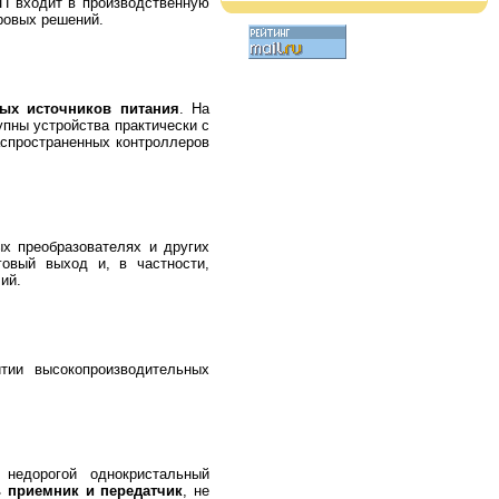
П входит в производственную
фровых решений.
ных источников питания
. На
пны устройства практически с
аспространенных контроллеров
х преобразователях и других
говый выход и, в частности,
ий.
тии высокопроизводительных
недорогой однокристальный
ь приемник и передатчик
, не