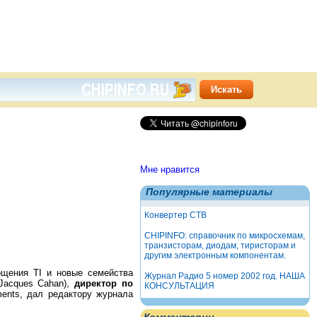
Мне нравится
Популярные материалы
Конвертер СТВ
CHIPINFO: справочник по микросхемам,
транзисторам, диодам, тиристорам и
другим электронным компонентам.
ощения TI и новые семейства
Журнал Радио 5 номер 2002 год. НАША
Jacques Cahan),
директор по
КОНСУЛЬТАЦИЯ
ments, дал редактору журнала