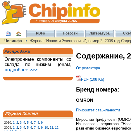
Четверг, 06 августа 2026г.
PDFs
Новости
Литература
Схе
Чипинфо
Журнал "Новости Электроники", номер 2, 2008 год Сод
Распродажа
Содержание, 2
Электронные компоненты со
склада по низким ценам,
От редактора
подробнее >>>
PDF (108 Kb)
Бренд номера:
OMRON
Приоритет стабильности
Журнал Компел
Мирослав Трифунович (OMRO
2010:
1
,
2
,
3
,
4
,
5
,
6
,
7
,
8
,
9
На вопросы редактора "Ново
2009:
1
,
2
,
3
,
4
,
5
,
6
,
7
,
8
,
9
,
10
,
11
,
12
развитию бизнеса европей