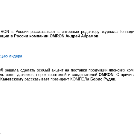
MRON в России рассказывает в интервью редактору журнала Генна
ьюции в России компании OMRON Андрей Абрамов
.
кцию лидера
ЭЛ
решила сделать особый акцент на поставки продукции японских ко
ль реле, датчиков, переключателей и соединителей
OMRON
. О причин
 Каневскому
рассказывает президент КОМПЭЛа
Борис Рудяк
.