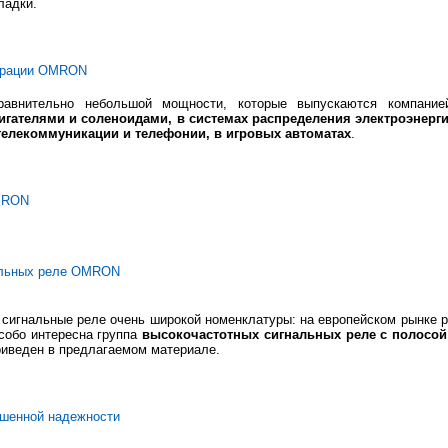
ладки.
порации OMRON
авнительно небольшой мощности, которые выпускаются компани
игателями и соленоидами, в системах распределения электроэнерги
 телекоммуникации и телефонии, в игровых автоматах
.
MRON
альных реле OMRON
сигнальные реле очень широкой номенклатуры: на европейском рынке р
собо интересна группа
высокочастотных сигнальных реле с полосой 
риведен в предлагаемом материале.
ышенной надежности