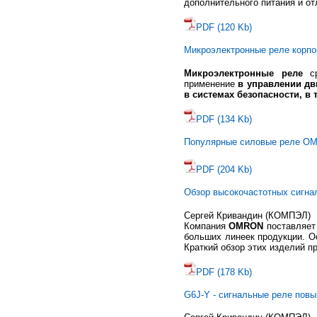
дополнительного питания и от
PDF (120 Kb)
Микроэлектронные реле кор
Микроэлектронные реле
ср
применение
в управлении дв
в системах безопасности, в
PDF (134 Kb)
Популярные силовые реле O
PDF (204 Kb)
Обзор высокочастотных сигн
Сергей Кривандин (КОМПЭЛ)
Компания
OMRON
поставляет 
больших линеек продукции. О
Краткий обзор этих изделий п
PDF (178 Kb)
G6J-Y - сигнальные реле пов