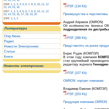
13
,
14
,
15
,
16
2008:
1
,
2
,
3
,
4
,
5
,
6
,
7
,
8
,
9
,
10
,
11
,
12
PDF (134 Kb)
13
,
14
,
15
,
16
2007:
1
,
2
,
3
,
4
,
5
,
6
,
7
,
8
,
9
,
10
,
11
,
12
Преимущества и перспективы
13
,
14
,
15
,
16
,
17
,
18
,
19
,
20
2005:
1
,
2
,
3
Андрей Абрамов (OMRON)
Об особенностях бизнеса O
Литература
подразделения по дистриб
Chip News
PDF (388 Kb)
Радио
Представлять на рынке проду
Новости Электроники
Статьи
Борис Рудяк (КОМПЭЛ)
Книги
В этом году компания
КОМП
стал крупнейший производите
редактору журнала
Геннадию
Новости электроники
PDF (107 Kb)
OMRON: портрет компании
Владимир Емелин (КОМПЭЛ)
PDF (203 Kb)
Продукция компании OMRON