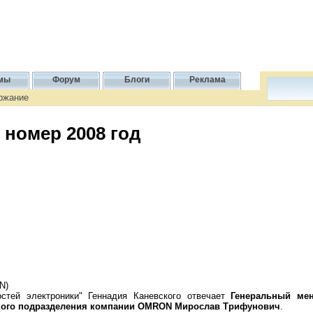
мы
Форум
Блоги
Реклама
ержание
 номер 2008 год
N)
стей электроники" Геннадия Каневского отвечает
Генеральный ме
ского подразделения компании OMRON Мирослав Трифунович
.