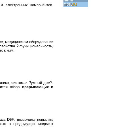
и электронных компонентов.
ке, медицинском оборудовании
свойства ? функциональность,
х к ним.
хнике, системах ?умный дом?.
дится обзор
прерывающих и
аза D6F
, позволила повысить
димых в предыдущих моделях