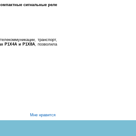
компактные сигнальные реле
телекоммуникации, транспорт,
ах Р1Х4А и Р1Х8А
, позволила
Мне нравится