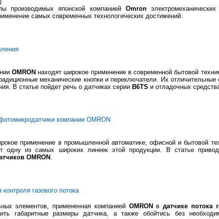
)
ппы производимых японской компанией
Omron
электромеханических 
рименение самых современных технологических достижений.
вления
ании
OMRON
находят широкое применение в современной бытовой техни
радиционные механические кнопки и переключатели. Их отличительные 
ния. В статье пойдет речь о датчиках серии
B6TS
и отладочных средства
фотомикродатчики компании OMRON
рокое применение в промышленной автоматике, офисной и бытовой те
т одну из самых широких линеек этой продукции. В статье приво
датчиков OMRON
.
контроля газового потока
ьных элементов, примененная компанией
OMRON
в
датчике потока г
шить габаритные размеры датчика, а также обойтись без необхо