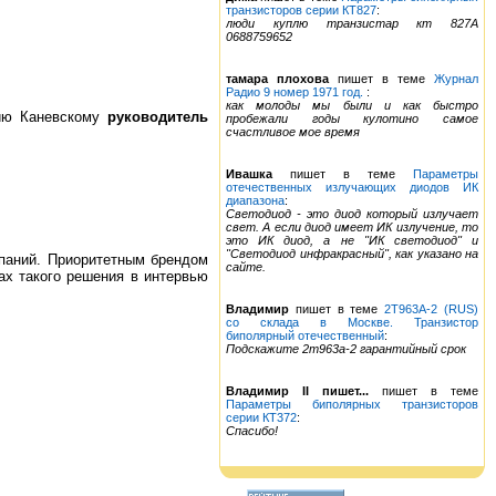
транзисторов серии КТ827
:
люди куплю транзистар кт 827А
0688759652
тамара плохова
пишет в теме
Журнал
Радио 9 номер 1971 год.
:
как молоды мы были и как быстро
дию Каневскому
руководитель
пробежали годы кулотино самое
счастливое мое время
Ивашка
пишет в теме
Параметры
отечественных излучающих диодов ИК
диапазона
:
Светодиод - это диод который излучает
свет. А если диод имеет ИК излучение, то
это ИК диод, а не "ИК светодиод" и
"Светодиод инфракрасный", как указано на
мпаний. Приоритетным брендом
сайте.
ах такого решения в интервью
Владимир
пишет в теме
2Т963А-2 (RUS)
со склада в Москве. Транзистор
биполярный отечественный
:
Подскажите 2т963а-2 гарантийный срок
Владимир II пишет...
пишет в теме
Параметры биполярных транзисторов
серии КТ372
:
Спасибо!