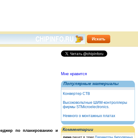
Мне нравится
Популярные материалы
Конвертер СТВ
Высоковольтные ШИМ-контроллеры
фирмы STMicroelectronics.
Немного о монтажных платах
Комментарии
неджер по планированию и
дима
пишет в теме
Параметры биполярных