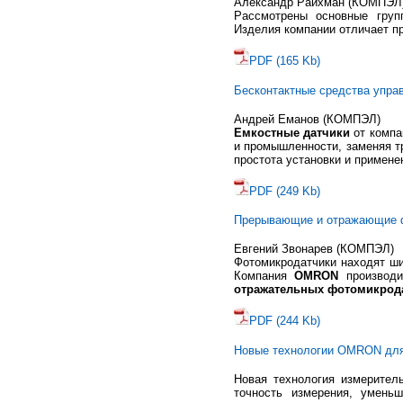
Александр Райхман (КОМПЭЛ
Рассмотрены основные гру
Изделия компании отличает п
PDF (165 Kb)
Бесконтактные средства упра
Андрей Еманов (КОМПЭЛ)
Емкостные датчики
от комп
и промышленности, заменяя т
простота установки и примене
PDF (249 Kb)
Прерывающие и отражающие 
Евгений Звонарев (КОМПЭЛ)
Фотомикродатчики находят ши
Компания
OMRON
производи
отражательных фотомикро
PDF (244 Kb)
Новые технологии OMRON для 
Новая технология измерител
точность измерения, умень