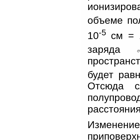
ионизиров
объеме по
-5
10
см = 1
заряда
пространс
будет рав
Отсюда с
полупрово
расстояния 
Изменение
приповерх