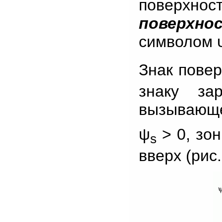
поверхно
поверхно
символом 
Знак повер
знаку за
вызывающег
ψ
> 0, зон
s
вверх (рис.