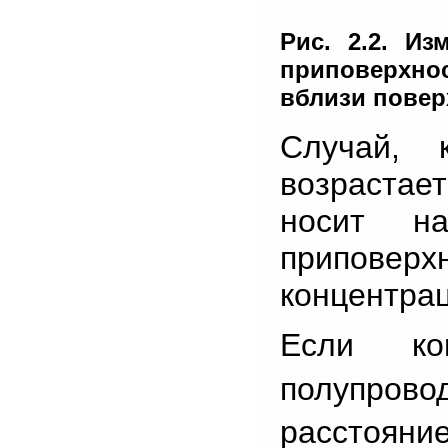
Рис. 2.2. И
приповерхно
вблизи повер
Случай, 
возрастае
носит н
припове
концентрац
Если ко
полупров
расстояни