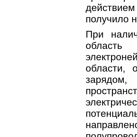
действие
получило н
При налич
область
электроне
области, 
зарядом
простран
электричес
потенциал
направ
полупрово