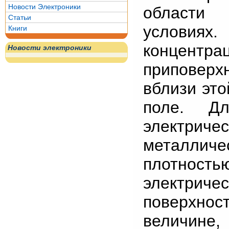
Новости Электроники
области 
Статьи
условиях
Книги
концент
Новости электроники
приповерхн
вблизи это
поле. Д
электрич
металлич
плотность
электричес
поверхност
величине