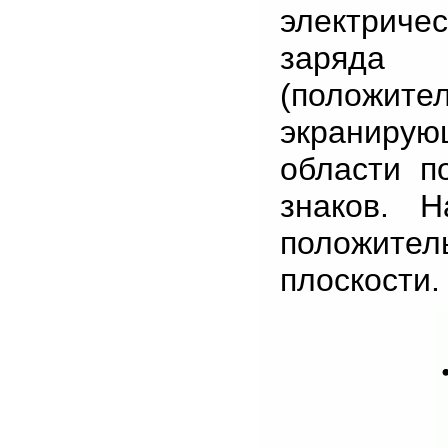
электриче
заряда 
(положи
экранирующ
области п
знаков. 
положите
плоскости.