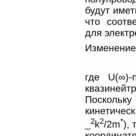
будут имет
что соотв
для электр
Изменение 
где U(∞)-
квазиней
Посколь
кинетическ
2
2
*
_
k
/2m
),
координа