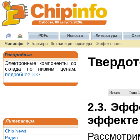
Суббота, 08 августа 2026г.
PDFs
Новости
Литература
Схе
Чипинфо
Барьеры Шоттки и pn-переходы - Эффект поля
Распродажа
Твердот
Электронные компоненты со
склада по низким ценам,
подробнее >>>
Начало
Глава 1
2.3. Эфф
эффекте
Литература
Chip News
Рассмотри
Радио