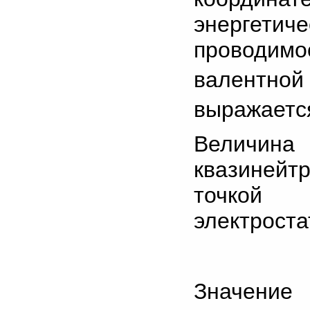
энергет
проводимо
валентной
выражается
Величин
квазиней
точкой
электроста
Значение 