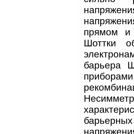
напряжения
напряжени
прямом и
Шоттки о
электрона
барьера Ш
приборам
рекомбин
Несимм
характери
барьерны
напряжен