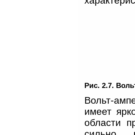
характерис
Рис. 2.7. Вол
Вольт-амп
имеет ярк
области п
сильно 