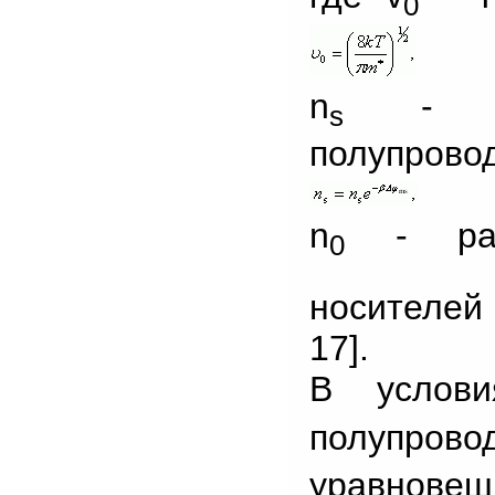
0
n
- пов
s
полупровод
n
- равн
0
носителей 
17].
В услови
полупро
уравнов