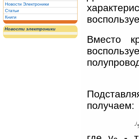
Новости Электроники
характе
Статьи
воспользу
Книги
Новости электроники
Вместо к
воспольз
полупрово
Подставл
получаем:
где v
- т