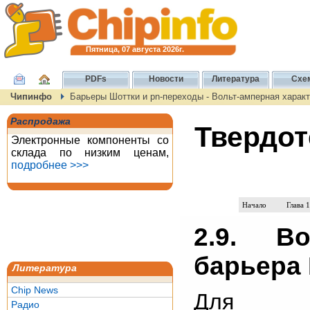
Пятница, 07 августа 2026г.
PDFs
Новости
Литература
Схе
Чипинфо
Барьеры Шоттки и pn-переходы - Вольт-амперная харак
Распродажа
Твердот
Электронные компоненты со
склада по низким ценам,
подробнее >>>
Начало
Глава 1
2.9. Во
барьера
Литература
Chip News
Для ра
Радио