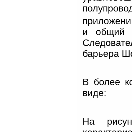
полупрово
приложени
и общий 
Следовате
барьера Шо
В более к
виде:
На рисун