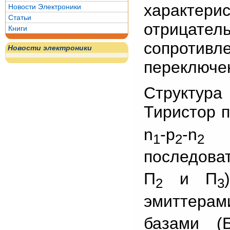
характер
Новости Электроники
Статьи
отрица
Книги
сопротив
Новости электроники
переключе
Структура
Тиристор 
n
-р
-n
п
1
2
2
последова
П
и П
2
3
эмиттерам
базами (