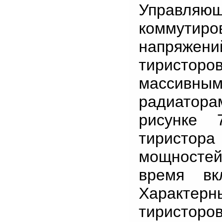
Управляю
коммутир
напряжен
тиристоро
массивн
радиатор
рисунке 
тиристор
мощносте
время вк
Характе
тиристоро