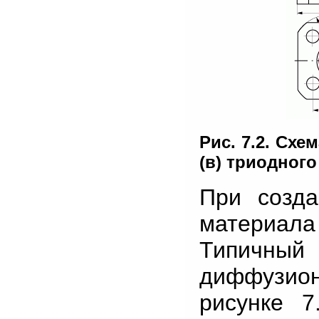
Рис. 7.2. Схе
(в) триодного
При созда
материала
Типичный
диффузио
рисунке 7