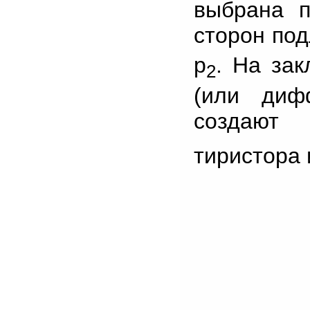
выбрана п
сторон по
р
. На за
2
(или диф
создают
тиристора 