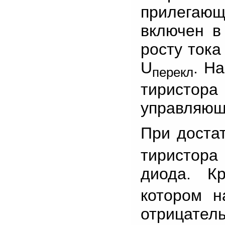
прилегающи
включен в
росту тока
U
. Н
перекл
тиристо
управляюще
При достат
тиристор
диода. Кр
котором н
отрица