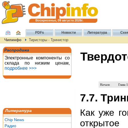
Воскресенье, 09 августа 2026г.
PDFs
Новости
Литература
Схе
Чипинфо
Тиристоры - Тринистор
Распродажа
Твердот
Электронные компоненты со
склада по низким ценам,
подробнее >>>
Начало
Глава 1
7.7. Три
Как уже го
Литература
Chip News
открытое
Радио