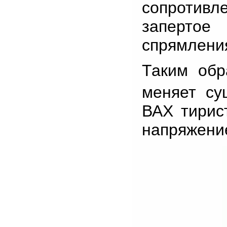
сопротивл
заперто
спрямлени
Таким обр
меняет су
ВАХ тирис
напряжение