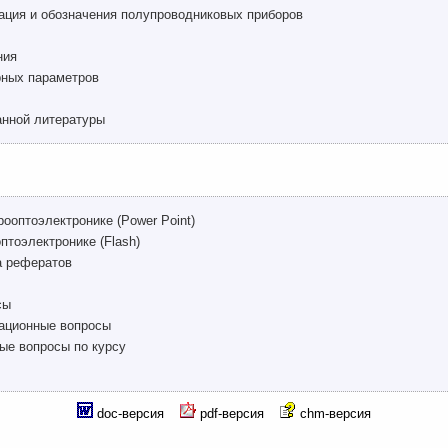
ация и обозначения полупроводниковых приборов
ния
рных параметров
анной литературы
ооптоэлектронике (Power Point)
птоэлектронике (Flash)
а рефератов
сы
ационные вопросы
ые вопросы по курсу
doc-версия
pdf-версия
chm-версия