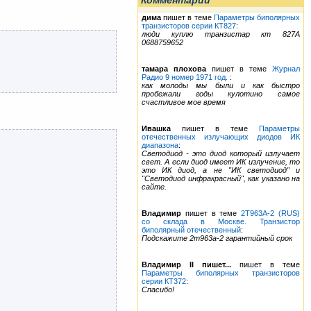
Комментарии
дима
пишет в теме
Параметры биполярных
транзисторов серии КТ827
:
люди куплю транзистар кт 827А
0688759652
тамара плохова
пишет в теме
Журнал
Радио 9 номер 1971 год.
:
как молоды мы были и как быстро
пробежали годы кулотино самое
счастливое мое время
Ивашка
пишет в теме
Параметры
отечественных излучающих диодов ИК
диапазона
:
Светодиод - это диод который излучает
свет. А если диод имеет ИК излучение, то
это ИК диод, а не "ИК светодиод" и
"Светодиод инфракрасный", как указано на
сайте.
Владимир
пишет в теме
2Т963А-2 (RUS)
со склада в Москве. Транзистор
биполярный отечественный
:
Подскажите 2т963а-2 гарантийный срок
Владимир II пишет...
пишет в теме
Параметры биполярных транзисторов
серии КТ372
:
Спасибо!