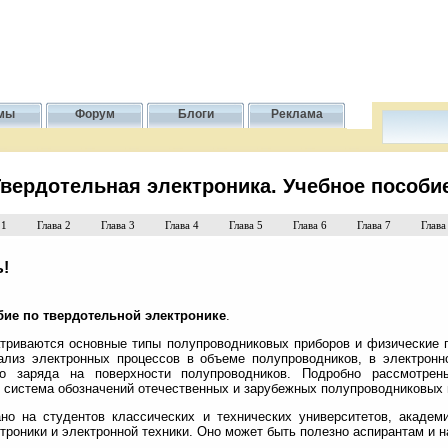
мы
Форум
Блоги
Реклама
вердотельная электроника. Учебное пособи
 1
Глава 2
Глава 3
Глава 4
Глава 5
Глава 6
Глава 7
Глава
!
бие по твердотельной электронике
.
триваются основные типы полупроводниковых приборов и физические 
ализ электронных процессов в объеме полупроводников, в электронн
го заряда на поверхности полупроводников. Подробно рассмотрен
и система обозначений отечественных и зарубежных полупроводниковых 
но на студентов классических и технических университетов, академ
троники и электронной техники. Оно может быть полезно аспирантам и 