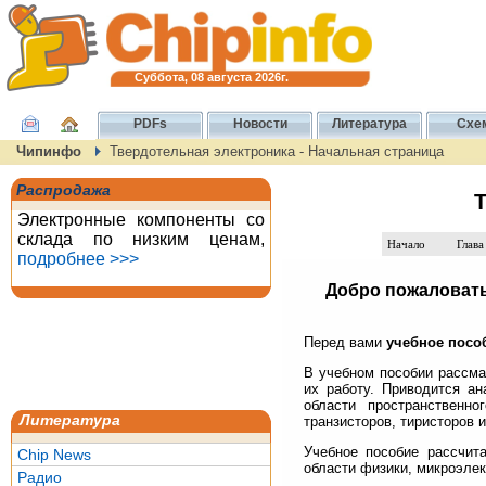
Суббота, 08 августа 2026г.
PDFs
Новости
Литература
Схе
Чипинфо
Твердотельная электроника - Начальная страница
Распродажа
Т
Электронные компоненты со
склада по низким ценам,
Начало
Глава
подробнее >>>
Добро пожаловать
Перед вами
учебное посо
В учебном пособии рассма
их работу. Приводится ан
области пространственно
Литература
транзисторов, тиристоров 
Учебное пособие рассчита
Chip News
области физики, микроэлек
Радио