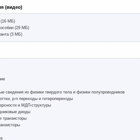
я (видео)
 (16 МБ)
пособии (29 МБ)
анта (3 МБ)
ние
ые сведения из физики твердого тела и физики полупроводников
оттки, р-n переходы и гетеропереходы
верхности и МДП-структуры
одниковые диоды
е транзисторы
ранзисторы
на