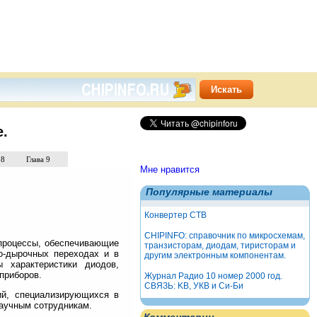
е.
 8
Глава 9
Мне нравится
Популярные материалы
Конвертер СТВ
CHIPINFO: справочник по микросхемам,
процессы, обеспечивающие
транзисторам, диодам, тиристорам и
о-дырочных переходах и в
другим электронным компонентам.
ы характеристики диодов,
приборов.
Журнал Радио 10 номер 2000 год.
СВЯЗЬ: KB, УКВ и Си-Би
ий, специализирующихся в
научным сотрудникам.