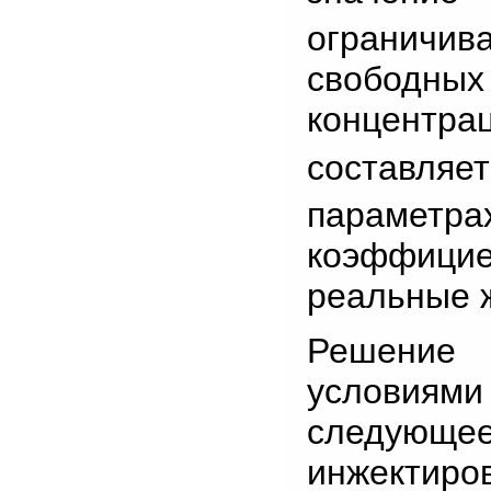
ограничив
свободн
концентр
составля
параме
коэффицие
реальные ж
Решение 
условия
следующе
инжектир