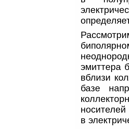
электрич
определяет
Рассмотр
биполярно
неоднород
эмиттера б
вблизи кол
базе нап
коллекто
носителей 
в электрич