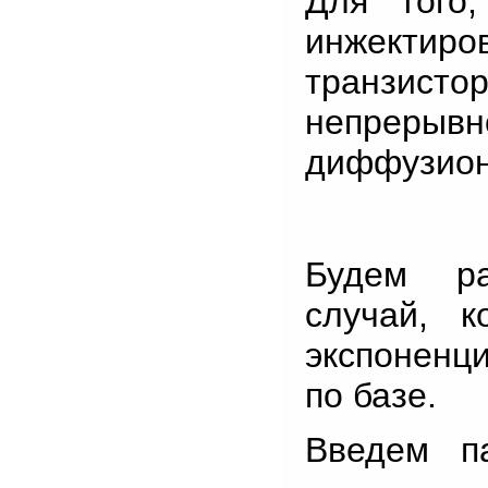
Для того
инжектиро
транзист
непреры
диффузион
Будем ра
случай, 
экспоненц
по базе.
Введем п