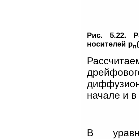
Рис. 5.22. 
носителей р
n
Рассчита
дрейфовог
диффузион
начале и в
В уравн