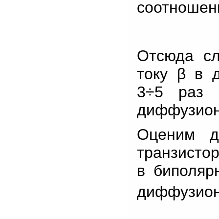
соотношен
Отсюда сл
току β в 
3÷5 раз 
диффузион
Оценим д
транзистор
в биполяр
диффузион