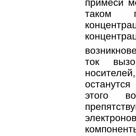
примеси ме
таком п
концентра
концентра
возникнов
ток вызо
носителей
останутся
этого во
препятст
электроно
компоненты