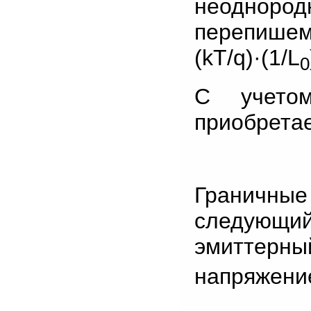
неодноро
перепишем,
(kT/q)·(1/L
0
С учетом
приобрета
Граничные
следующи
эмиттерн
напряжени