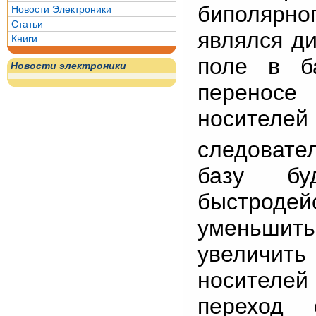
биполярн
Новости Электроники
Статьи
являлся д
Книги
поле в б
Новости электроники
переносе
носителе
следовате
базу бу
быстроде
уменьшит
увеличить
носителей 
переход 