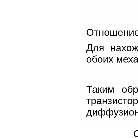
Отношени
Для нахож
обоих мех
Таким об
транзисто
диффузион