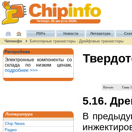
Четверг, 06 августа 2026г.
PDFs
Новости
Литература
Схе
Чипинфо
Биполярные транзисторы - Дрейфовые транзисторы
Распродажа
Твердот
Электронные компоненты со
склада по низким ценам,
подробнее >>>
Начало
Глава 1
5.16. Д
В предыду
Литература
Chip News
инжекти
Радио