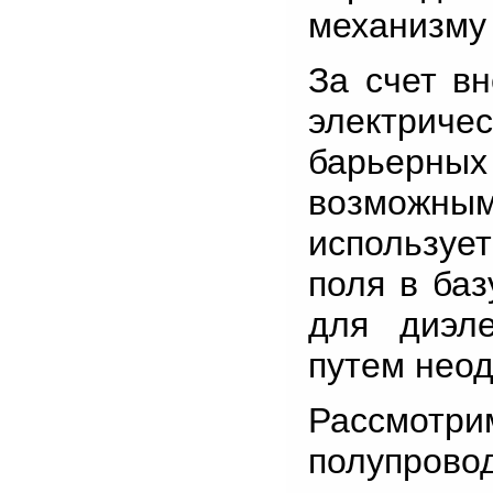
механизму 
За счет в
электриче
барьерн
возможн
использует
поля в баз
для диэле
путем неод
Рассмот
полупрово