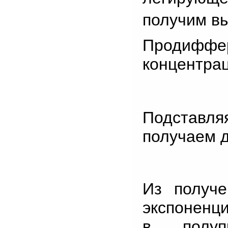
получим вы
Продиф
концентрац
Подставляя
получаем д
Из получе
экспоненц
в полупр