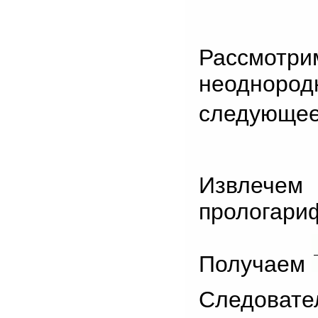
Рассмотр
неодноро
следующее
Извлеч
прологари
Получаем
Следовате