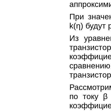
аппроксими
При значе
k(η) будут 
Из уравне
транзист
коэффиц
сравнени
транзистор
Рассмотри
по току β
коэффиц