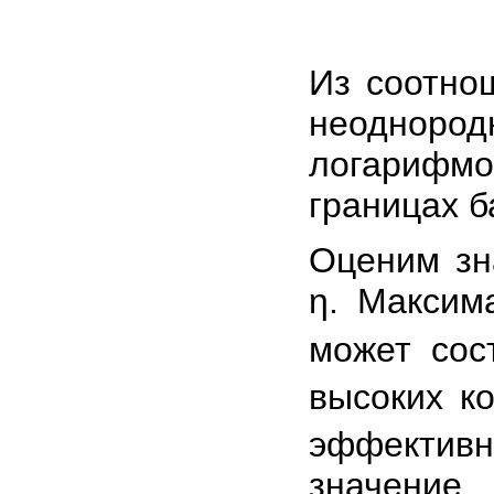
Из соотнош
неоднор
логарифмо
границах б
Оценим зн
η. Максим
может сос
высоких к
эффектив
значени