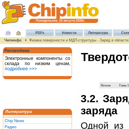
Понедельник, 10 августа 2026г.
PDFs
Новости
Литература
Схе
Чипинфо
Физика поверхности и МДП-структуры - Заряд в области
Распродажа
Твердот
Электронные компоненты со
склада по низким ценам,
подробнее >>>
Начало
Глава 1
3.2. Зар
заряда
Литература
Chip News
Одной из 
Радио