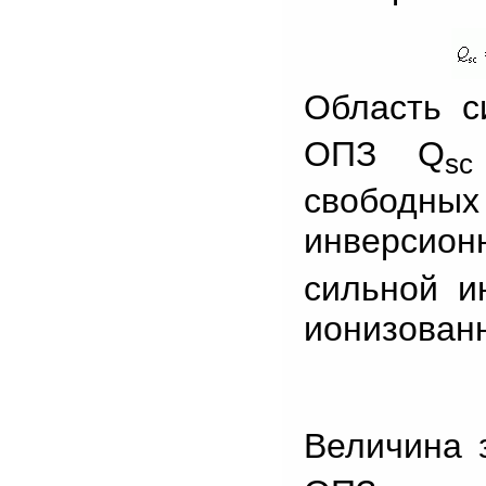
Область с
ОПЗ Q
sc
свободны
инверсион
сильной и
ионизован
Величина 