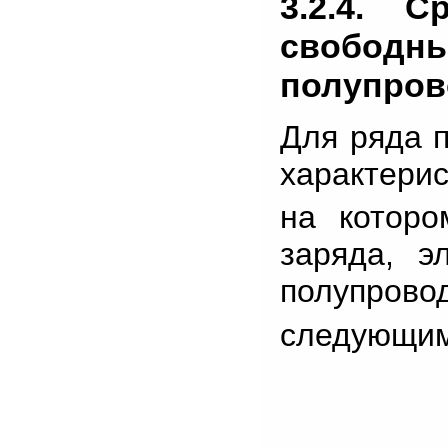
3.2.4. С
свободн
полупров
Для ряда 
характерис
на которо
заряда, э
полупро
следующим