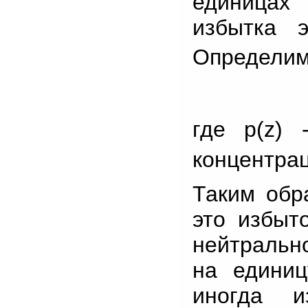
единицах
избытка 
Определим
где p(z)
концентрац
Таким обр
это избыт
нейтральн
на едини
иногда и