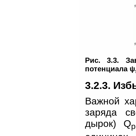
Рис. 3.3. З
потенциала ψ
3.2.3. Из
Важной ха
заряда св
дырок) Q
p