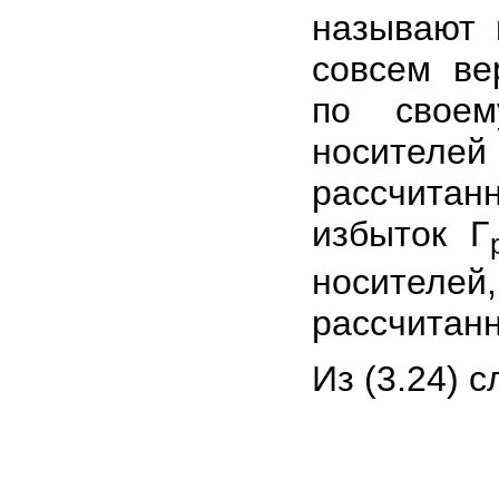
называют 
совсем ве
по своем
носител
рассчитан
избыток Γ
носителей,
рассчитан
Из (3.24) с