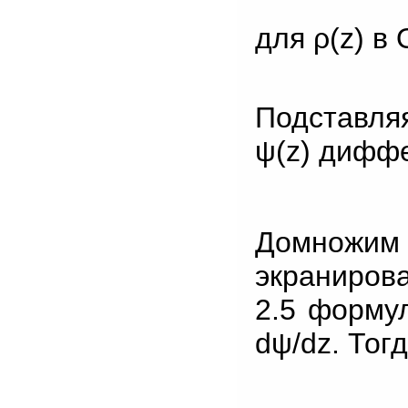
для ρ(z) в
Подставляя
ψ(z) дифф
Домножим
экраниров
2.5 формул
dψ/dz. Тог