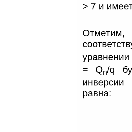
> 7 и имеет
Отметим,
соответ
уравнении 
= Q
/q б
n
инверсии
равна: