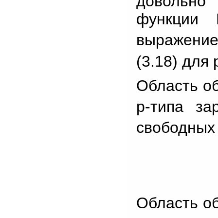
довольно
функции 
выражение
(3.18) для
Область о
p-типа з
свободных
Область о