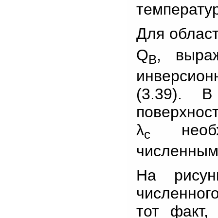
температур
Для област
Q
, выра
B
инверсио
(3.39). 
поверхнос
λ
необхо
c
численными
На рисун
численног
тот факт,