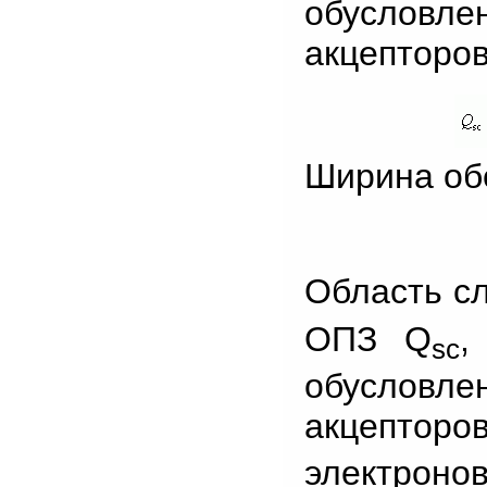
обусловл
акцепторо
Ширина об
Область с
ОПЗ Q
,
sc
обусловл
акцептор
электроно