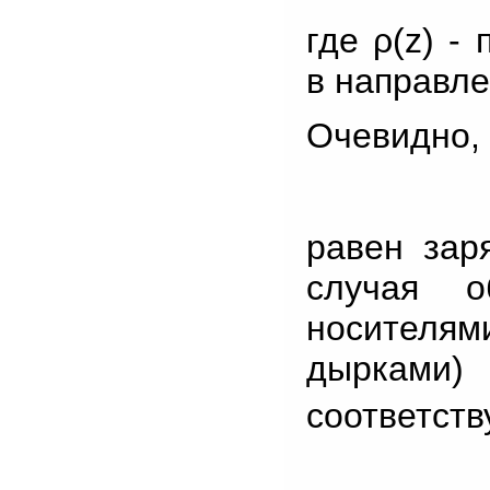
где ρ(z) -
в направле
Очевидно, 
равен зар
случая о
носителя
дырками
соответств