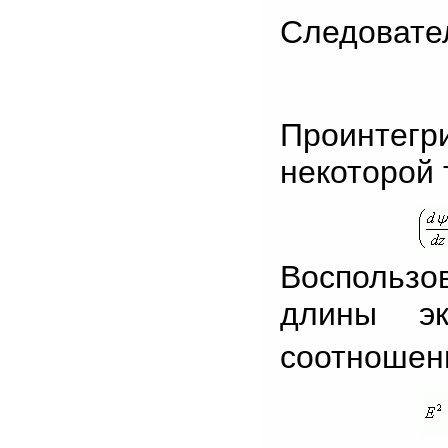
Следовате
Проинтегр
некоторой 
Воспольз
длины эк
соотношени