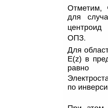
Отметим, 
для случ
центроид 
ОПЗ.
Для област
E(z) в пре
равно 
Электрост
по инверс