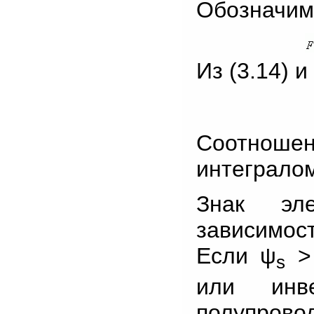
Обозначим
Из (3.14) и
Соотнош
интегралом
Знак эле
зависимост
Если ψ
> 
s
или инве
полупрово