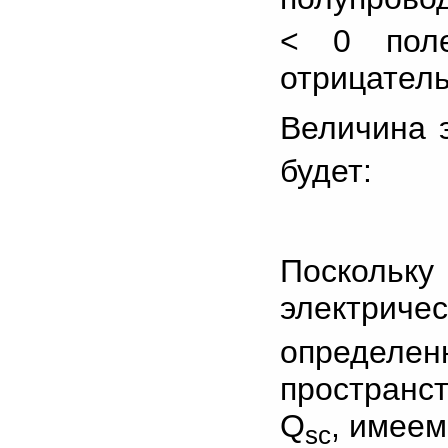
< 0 пол
отрицатель
Величина 
будет:
Поскольку
электриче
определ
пространс
Q
, имеем
sc