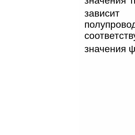
значения 
зависит
полупровод
соответст
значения 