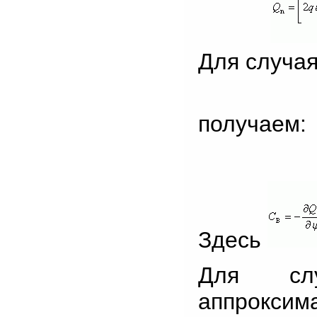
Для случая
получаем:
Здесь
Для слу
аппроксим