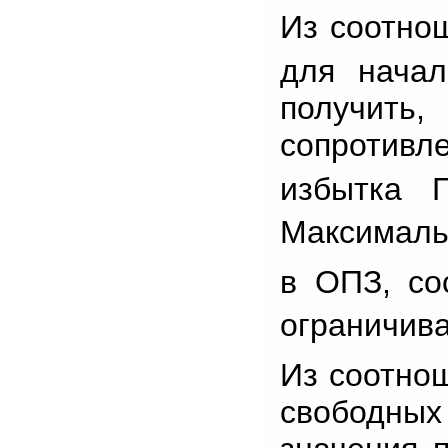
Из соотнош
для начал
получит
сопротивл
избытка 
Максималь
в ОПЗ, со
ограничив
Из соотнош
свободных 