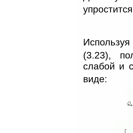
упростится
Использу
(3.23), п
слабой и 
виде: