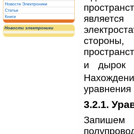
Новости Электроники
простран
Статьи
являет
Книги
электрост
Новости электроники
стороны,
пространст
и дырок 
Нахожден
уравнения 
3.2.1. Ур
Запише
полупровод