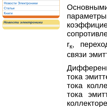
Новости Электроники
Основным
Статьи
Книги
параметры
Новости электроники
коэффиц
сопротивле
r
, перехо
к
связи эмит
Дифферен
тока эмит
тока колл
тока эмит
коллекторе