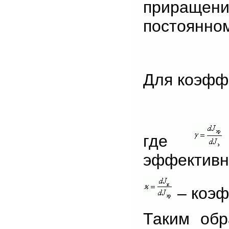
приращен
постоянном
Для коэфф
где
эффективн
– коэф
Таким обр