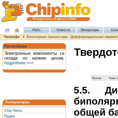
Воскресенье, 09 августа 2026г.
PDFs
Новости
Литература
Схе
Чипинфо
Биполярные транзисторы - Дифференциальные параметр
Распродажа
Твердот
Электронные компоненты со
склада по низким ценам,
подробнее >>>
Начало
Глава 1
5.5. Д
биполяр
Литература
общей б
Chip News
Радио